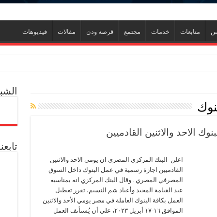
نس
متابعات
خدمات
مجتمع
قرصه ودن
مقالات
فيديوهات
ر
الشبك
ل العالمية آليات تنفيذ مذكرة التفاهم لربط اكتشافات الشركة في قبرص بالبنية التحتي
بنوك
ف منذ عام 2022.. ويؤكد: كامل الاهتمام لوضع صعيد مصر على خريطة الاستثمار البترولي
 الاحد والاثنين القادميين
تابعن
اعلن البنك المركزي المصري ان يومي الاحد والاثنين
القادميين اجازة رسمية في عمل البنوك داخل السوق
المصرفي المصري . وقال البنك المركزي انه بمناسبة
عيد القيامة المجيد وأعياد شم النسيم، تقرر تعطيل
ن
العمل بكافة البنوك العاملة في مصر يومي الأحد والاثنين
يين
دم يوميا
الموافق ١٦-١٧ أبريل ٢٠٢٣، علي أن يُستأنف العمل