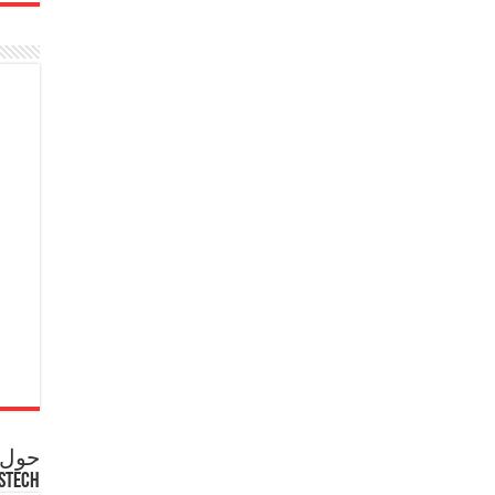
حول ع
STECH