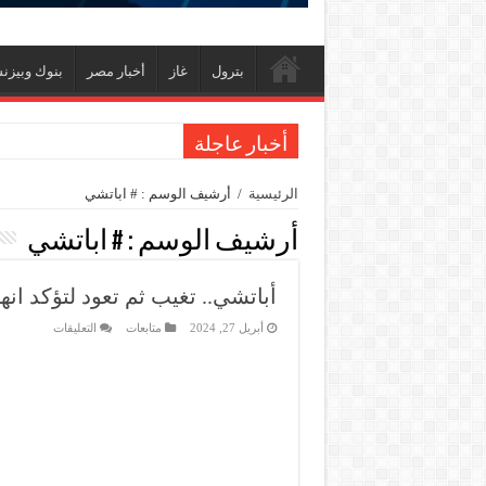
بترول
غاز
أخبار مصر
بنوك وبيز
أخبار عاجلة
تاون جاس تسيطر علي كسر ماسورة في ترعة الإسم
الرئيسية
/
أرشيف الوسم : # اباتشي
وزيرا التخطيط والتنمية الاقتصادية والبترول والثروة ال
أرشيف الوسم :
# اباتشي
شائعات وحقائق.. فحص فروع الشركات بالخارج ومع
جنوب الوادي القابضة للبترول» تنظم لقاءً توعويًا ح
أباتشي.. تغيب ثم تعود لتؤكد ان
من ذاكرة البترول فكرة متميزة ترصد تاريخ القطاع
على
أبريل 27, 2024
متابعات
التعليقات
أباتشي..
أكبا تبدأ تصدير 60 ألف طن من زيوت المحركات البحرية للأسواق الخارجية
تغيب
ثم
سيدبك تؤكد ريادتها في جودة الخامات باعتماد عالم
تعود
لتؤكد
انها
وزير البترول والثروة المعدنية يبحث مع إكسون موبي
شراكة
ناجحة
رئيسا العامة وبترومنت في زيارة لحقول ابوسنان
مع
قطاع
البترول