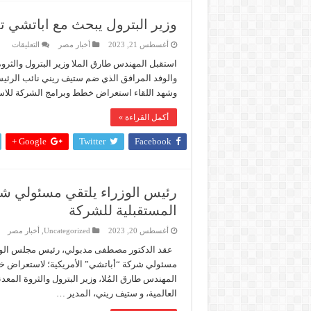
وزير البترول يبحث مع اباتشي ت
على
أغسطس 21, 2023
أخبار مصر
التعليقات
وزير
البت
استقبل المهندس طارق الملا وزير البترول والثرو
يبح
والوفد المرافق الذي ضم ستيف ريني نائب الرئيس
مع
ابات
وشهد اللقاء استعراض خطط وبرامج الشركة للاست
تمدي
انشط
الي
أكمل القراءة »
منط
البح
Google +
Twitter
Facebook
الم
مغلق
رئيس الوزراء يلتقي مسئولي شر
المستقبلية للشركة
أغسطس 20, 2023
Uncategorized
,
أخبار مصر
عقد الدكتور مصطفى مدبولي، رئيس مجلس الوزراء، 
مسئولي شركة “أباتشي” الأمريكية؛ لاستعراض خ
المهندس طارق المُلا، وزير البترول والثروة الم
العالمية، و ستيف ريني، المدير …