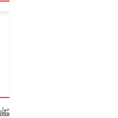
حول ع
STECH