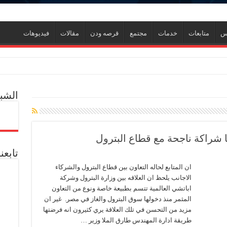
نس
متابعات
خدمات
مجتمع
قرصه ودن
مقالات
فيديوهات
اعيلية
الشبك
معدنية يبحثان جهود تحقيق أمن الطاقة ضمن خطة التنمية الاقتصادية والاجتماعية للعام المالي
ارين ميدور وظهور جبران ومساعدين جنوب
ول إدارة الأزمات ورفع كفاءة الاستجابة للمواقف الطارئة
ها شراكة ناجحة مع قطاع البترول
تابعن
ان المتابع لحاله التعاون بين قطاع البترول والشركاء
الاجانب يلحظ ان العلاقه بين وزارة البترول وشركة
ي جديد
اباتشي العالمية تتسم بطبيعة خاصة ونوع من التعاون
ل العالمية آليات تنفيذ مذكرة التفاهم لربط اكتشافات الشركة في قبرص بالبنية التحتي
المثمر منذ دخولها سوق البترول والغاز في مصر. غير ان
مزيد من التحسن في تلك العلاقة يري كثيرون انه فرضتها
طريقة ادارة المهندس طارق الملا وزير …