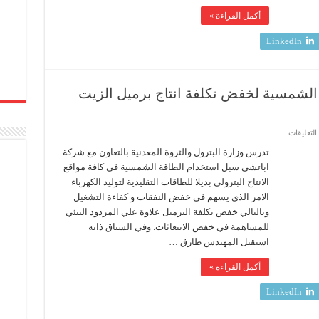
ف منذ عام 2022.. ويؤكد: كامل الاهتمام لوضع صعيد مصر على خريطة الاستثمار البترولي
أكمل القراءة »
LinkedIn
الشمسية لخفض تكلفة انتاج برميل الزيت
على
التعليقات
البترول
تدرس
تدرس وزارة البترول والثروة المعدنية بالتعاون مع شركة
استخدام
اباتشي سبل استخدام الطاقة الشمسية في كافة مواقع
الطاقة
الشمسية
الانتاج البترولي بديلا للطاقات التقليدية لتوليد الكهرباء
لخفض
الامر الذي يسهم في خفض النفقات و كفاءة التشغيل
تكلفة
انتاج
وبالتالي خفض تكلفة البرميل علاوة علي المردود البيئي
برميل
الزيت
للمساهمة في خفض الانبعاثات. وفي السياق ذاته
بالحقول
استقبل المهندس طارق …
مغلقة
أكمل القراءة »
LinkedIn