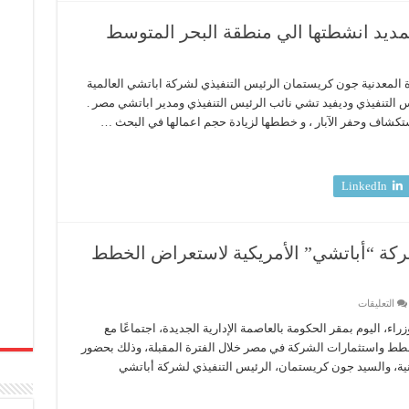
مديد انشطتها الي منطقة البحر المتوسط
رول
ة المعدنية جون كريستمان الرئيس التنفيذي لشركة اباتشي العالمية
ث
 التنفيذي وديفيد تشي نائب الرئيس التنفيذي ومدير اباتشي مصر .
شي
كشاف وحفر الآبار ، و خططها لزيادة حجم اعمالها في البحث …
د
تها
قة
ر
LinkedIn
توسط
ة
كة “أباتشي” الأمريكية لاستعراض الخطط
على
التعليقات
رئيس
الوزراء
اليوم بمقر الحكومة بالعاصمة الإدارية الجديدة، اجتماعًا مع
يلتقي
طط واستثمارات الشركة في مصر خلال الفترة المقبلة، وذلك بحضور
مسئولي
شركة
عدنية، والسيد جون كريستمان، الرئيس التنفيذي لشركة أباتشي
“أباتشي”
الأمريكية
لاستعراض