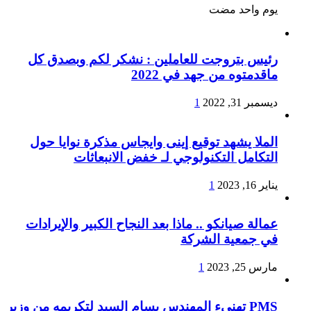
‏يوم واحد مضت
رئيس بتروجت للعاملين : نشكر لكم وبصدق كل
ماقدمتوه من جهد في 2022
ديسمبر 31, 2022
1
الملا يشهد توقيع إينى وايجاس مذكرة نوايا حول
التكامل التكنولوجي لـ خفض الانبعاثات
يناير 16, 2023
1
عمالة صيانكو .. ماذا بعد النجاح الكبير والإيرادات
في جمعية الشركة
مارس 25, 2023
1
PMS تهنىء المهندس بسام السيد لتكريمه من وزير