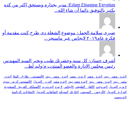
Eslam Elnaggar Egyptian: مدير بجداره ويستحق اكتر من كده
بكتير بالتوفيق دائما أن شاء الله...
صبرى سلامة الجمل: موضوع الشعلة دى طرح كنت مقدمة أو
فكرة عام٢٠١٩ لايجاس عبر ماسنجر...
أشرف حسان: كل سنه وحضرتك طيب وبخير السيد المهندس
رئيس مجلس الإدارة والعضو المنتدب م/وليد لط...
#بترو _مصر _نيوز
#بترو _مصر
# بترو_ مصر
#بترو _مصر_ نيوز
#المهندس _طارق _الملا
#بترو_
مصر_ نيوز
#بترو_ مصر _نيوز
#بترو مصر نيوز
#بترو مصر
#وزير _البترول
#المهندس كريم_ بدوي
# وزير البترول
#بتروجت
#الغاز _الطبيعي
#ايجاس
# بترو
#بتروتريد
#المملكة _العربية _السعودية
#وزارة _البترول
#الرئيس _ السيسي
#غازتك
#موبكو
#شائعات_البترول
#انتخابات_الرئاسة
#بترومنت