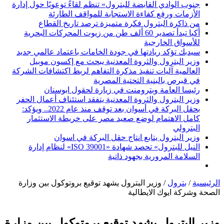
جنوب الوادي القابضة للبترول» تنظم لقاءً توعويًا حول إدارة
الأزمات ورفع كفاءة الاستجابة للمواقف الطارئة
من ذاكرة البترول فكرة متميزة ترصد تاريخ القطاع
أكبا تبدأ تصدير 60 ألف طن من زيوت المحركات البحرية
للأسواق الخارجية
سيدبك تؤكد ريادتها في جودة الخامات باعتماد عالمي جديد
وزير البترول والثروة المعدنية يبحث مع إكسون موبيل
العالمية آليات تنفيذ مذكرة التفاهم لربط اكتشافات الشركة
في قبرص بالبنية التحتية المصرية
رئيسا العامة وبترومنت في زيارة لحقول ابوسنان
وزير البترول والثروة المعدنية يتفقد استئناف أعمال الحفر
بحقل البركة في أسوان بعد توقف منذ عام 2022.. ويؤكد:
كامل الاهتمام لوضع صعيد مصر على خريطة الاستثمار
البترولي
وزير البترول يتابع انتاج حقل البركة في اسوان
النيل للبترول» تحصد شهادة «ISO 39001» لنظام إدارة
السلامة المرورية بجهود ذاتية
الرئيسية
/
بترول
/
وزير البترول يشهد توقيع بروتوكول بين وزارة
الصحة وشركة ايوك الايطالية
وزير البترول يشهد توقيع بروتوكول بين وزارة