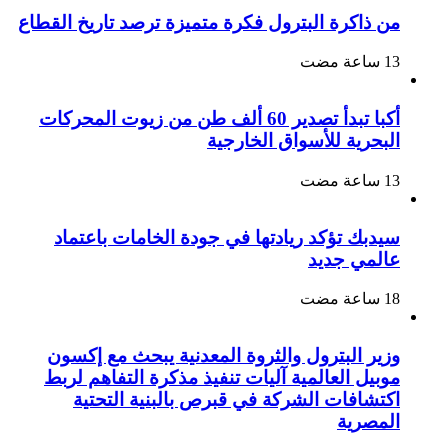
من ذاكرة البترول فكرة متميزة ترصد تاريخ القطاع
أكبا تبدأ تصدير 60 ألف طن من زيوت المحركات
البحرية للأسواق الخارجية
سيدبك تؤكد ريادتها في جودة الخامات باعتماد
عالمي جديد
وزير البترول والثروة المعدنية يبحث مع إكسون
موبيل العالمية آليات تنفيذ مذكرة التفاهم لربط
اكتشافات الشركة في قبرص بالبنية التحتية
المصرية