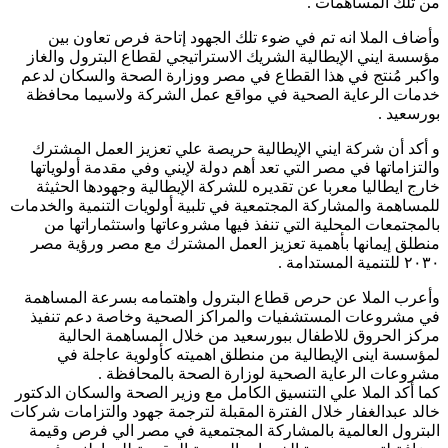
من تلك المساهمات .
وأضاف الملا انه تم في ضوء تلك الجهود إتاحة فرص تعاون بين
مؤسسة ايني الإيطالية الشريك الاستراتيجي لقطاع البترول والغاز
واكبر مُنتج في هذا القطاع في مصر ووزارة الصحة والسكان لدعم
خدمات الرعاية الصحية في مواقع عمل الشركة ولاسيما محافظة
بورسعيد .
و أكد أن شركة ايني الإيطالية حريصة علي تعزيز العمل المشترك
والتزاماتها في مصر التي تعد أهم دولة لإيني وفي مقدمة أولوياتها
خارج ايطاليا معربا عن تقديره للشركة الإيطالية وجهودها الحثيثة
للمساهمة والمشاركة المجتمعية في تلبية أولويات التنمية والخدمات
بالمجتمعات المحلية التي تنفذ فيها مشروعاتها واستثماراتها من
منطلق إيمانها بأهمية تعزيز العمل المشترك مع مصر ورؤية مصر
٢٠٣٠ للتنمية المستدامة .
وأعرب الملا عن حرص قطاع البترول واهتمامه بسرعة المساهمة
في مشروعات المستشفيات والمراكز الصحية وخاصة دعم تنفيذ
مركز الحروق للاطفال ببورسعيد من خلال المساهمة الحالية
لمؤسسة اينى الإيطالية من منطلق اهميته كأولوية عاجلة في
مشروعات الرعاية الصحية لوزارة الصحة بالمحافظة .
كما أكد الملا علي التنسيق الكامل مع وزير الصحة والسكان الدكتور
خالد عبدالغفار خلال الفترة المقبلة لترجمة جهود والتزامات شركات
البترول العالمية بالمشاركة المجتمعية في مصر الي فرص وقيمة