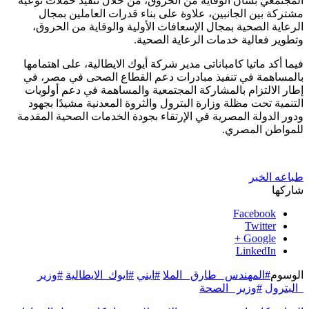
المجتمعي بشأن الوقاية من الحروق، من خلال تنفيذ حملات توعية
مشتركة بين الجانبين، علاوة على بناء قدرات العاملين بمجال
الرعاية الصحية بمجال الإسعافات الأولية والوقاية من الحروق،
وتطوير فعالية خدمات الرعاية الصحية.
فيما أكد ماتيا كامباناتى مدير شركة أيوك الايطالية، على اهتمامها
بالمساهمة في تنفيذ مبادرات دعم القطاع الصحى في مصر، في
إطار الالتزام بالمشاركة المجتمعية والمساهمة في دعم أولويات
التنمية تحت مظلة وزارة البترول والثروة المعدنية مشيدًا بجهود
ودور الدولة المصرية في الإرتقاء بجودة الخدمات الصحية المقدمة
للمواطن المصري.
طباعه الخبر
شاركها
Facebook
Twitter
Google +
LinkedIn
الوسوم
#المهندس _طارق _الملا
#ايني
#ايوك_الايطالية
#وزير
_البترول
#وزير _الصحة