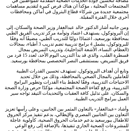
مضافة لتحسين جودة الخدمات الصحية المقدمة للمواطنين في
المجتمعات المحلية ، مؤكداً ان هناك فرص كبيرة لتقديم مساهمات
مجتمعية جديدة من شركاء قطاع البترول في أماكن ومحافظات
أخرى خلال الفترة المقبلة.
ومن جانبه أشار الدكتور خالد عبدالغفار وزير الصحة والسكان، إلى
إن البروتوكول، يستهدف اعتماد وتوأمة مركز تدريب الفريق الطبي
بمحافظة بورسعيد، اعتمادًا دوليًا للتدريب الطبي، مضيفًا أنه وفقًا
للبروتوكول، يشمل 4 برامج تدريبية تضم تدريب 3 أطباء، بمجالات
(العظام، النساء، الأشعة التداخلية)، وتدريب التمريض بمجال
قسطرة القلب، والذي قد بدأ التدريب اليوم الأحد، لعدد 15 فرد من
فريق التمريض، بمستشفى النصر التخصصي بمحافظة بورسعيد.
وتابع أن أهداف البروتوكول، تستهدف تحسين القدرات الطبية
للعاملين بالمجال الصحي بالمحافظة، وذلك من خلال تحديد
الاحتياجات التدريبية، وفقًا لخطط بناء القدرات وتطوير البرامج
التدريبية، ورفع كفاءة الصحة المجتمعية، مؤكدًا حرص وزارة الصحة
والسكان، على تذليل كافة العقبات والتحديدات التيقد تواجه سير
العمل ببرامج التدريب الطبية.
وأشاد «عبدالغفار» بالتعاون المثمر بين الجانبين، وعلى رأسها تعزيز
التعاون بين الجانبين المصري والإيطالي، بدعم تنفيذ مركز الحروق
للاطفال ببورسعيد بدعم خدمات الحروق الصحية، كأولوية عاجلة
للمشروعات الصحية الجاري تنفيذها، بالإضافة إلى رفع الوعي