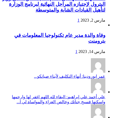
البترول لإجتيازه المراحل النهائية لبرنامج الوزارة
لتأهيل القيادات الشابة والمتوسطة
مارس 2, 2023
1
وفاة والدة مدير عام تكنولوجيا المعلومات في
بترومنت
مارس 14, 2023
1
عمر ابورودينا: أنهاء التكليف لأبناء صيانكو...
علي أحمد علي إبراهيم: البقاء لله اللهم اغفر لها وارحمها
واسكنها فسيح جناتك وخالص العزاء والمواساة لي ا...