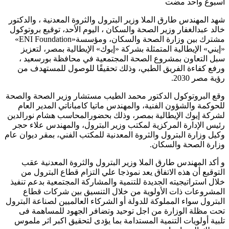
‏أسبوع واحد مضت
شهد المهندس طارق الملا وزير البترول والثروة المعدنية ، والدكتور
خالد عبدالغفار وزير الصحة والسكان ، اليوم الأحد، توقيع بروتوكول
مشترك بين وزارة الصحة والسكان، ومؤسسة«ENI Foundation»
«إيني» الإيطالية المتمثلة بشركة «إيوك» الإيطالية بمصر، لتعزيز
سبل التعاون بمشروع الصحة المجتمعية في محافظة بورسعيد ،
ورفع كفاءة الفريق الطبي، وذلك تحقيقًا للوصول للمستهدف من
رؤية مصر 2030.
وقع البروتوكول الدكتور محمد الطيب مستشار وزير الصحة والصحة
للحوكمة والشؤون الفنية، والمهندس ماتيا كامباناتي المدير العام
لشركة إيوك الإيطالية بمصر، وذلك بحضورالمحاسب هشام نورالدين
رئيس الإدارة المركزية لمكتب وزير البترول، والمهندس علاء حجر
وكيل وزارة البترول والثروة المعدنية للمكتب الفني، بمقر ديوان عام
وزارة الصحة والسكان.
و أكد المهندس طارق الملا وزير البترول والثروة المعدنية عقب
التوقيع أن هذه الاتفاق يعد نموذجا علي التزام قطاع البترول من
خلال استراتيجيته الجديدة للتنمية والمشاركة المجتمعية بدعم تنفيذ
المشروعات ذات الأولوية من خلال التنسيق بين شركات قطاع
البترول سواء المملوكة للدولة أو الشركاء العالميين لصناعة البترول
تحت مظلة الوزارة من اجل توحيد وتضافر الجهود للمساهمة فى
تلبية أولويات التنمية المستدامة بما يؤدى لتحقيق اكبر اثر ملموس