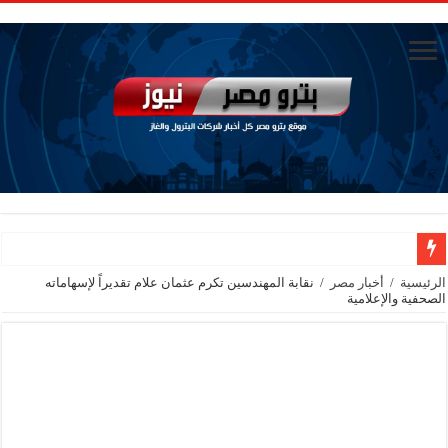
الوزير يدعوا لاجتماع مع الشركاء الاسبوع القادم
الرئيسية
/
أخبار مصر
/
نقابة المهندسين تكرم عثمان علام تقديراً لإسهاماته
الصحفية والإعلامية
انتهاء اجتماع لوزير البترول مع القيادات في جاسكو حاليا
حادث في منجم السكري ووزير البترول ينعي موظف توفي بالعمل
رئيس القابضة للبتروكيماويات يتابع ميدانيًا تقدم تنفيذ مشروع مشتقات الميثانول بد
تاون جاس تسيطر علي كسر ماسورة في ترعة الإسماعيلية
وزيرا التخطيط والتنمية الاقتصادية والبترول والثروة المعدنية يبحثان جهود تحقيق أمن الطا