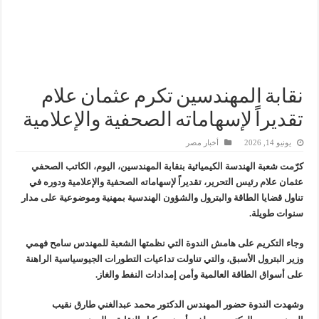
شائعات وحقائق.. فحص فروع الشركات بالخارج ومعارين ميدور وظهور جبران ومسا
جنوب الوادي القابضة للبترول» تنظم لقاءً توعويًا حول إدارة الأزمات ورفع كفاءة الاس
من ذاكرة البترول فكرة متميزة ترصد تاريخ القطاع
أكبا تبدأ تصدير 60 ألف طن من زيوت المحركات البحرية للأسواق الخارجية
نقابة المهندسين تكرم عثمان علام
تقديراً لإسهاماته الصحفية والإعلامية
يونيو 14, 2026
أخبار مصر
كرّمت شعبة الهندسة الكيميائية بنقابة المهندسين، اليوم، الكاتب الصحفي
عثمان علام رئيس التحرير، تقديراً لإسهاماته الصحفية والإعلامية ودوره في
تناول قضايا الطاقة والبترول والشؤون الهندسية بمهنية وموضوعية على مدار
سنوات طويلة.
وجاء التكريم على هامش الندوة التي نظمتها الشعبة للمهندس سامح فهمي
وزير البترول الأسبق، والتي تناولت تداعيات التطورات الجيوسياسية الراهنة
على أسواق الطاقة العالمية وأمن إمدادات النفط والغاز.
وشهدت الندوة حضور المهندس الدكتور محمد عبدالغني طارق نقيب