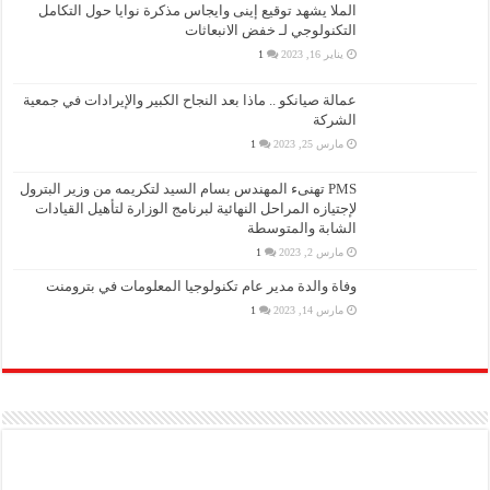
الملا يشهد توقيع إينى وايجاس مذكرة نوايا حول التكامل
التكنولوجي لـ خفض الانبعاثات
يناير 16, 2023
1
عمالة صيانكو .. ماذا بعد النجاح الكبير والإيرادات في جمعية
الشركة
مارس 25, 2023
1
PMS تهنىء المهندس بسام السيد لتكريمه من وزير البترول
لإجتيازه المراحل النهائية لبرنامج الوزارة لتأهيل القيادات
الشابة والمتوسطة
مارس 2, 2023
1
وفاة والدة مدير عام تكنولوجيا المعلومات في بترومنت
مارس 14, 2023
1