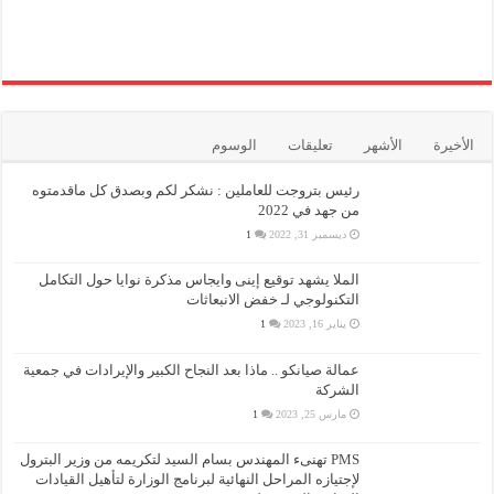
الأخيرة
الأشهر
تعليقات
الوسوم
رئيس بتروجت للعاملين : نشكر لكم وبصدق كل ماقدمتوه
من جهد في 2022
ديسمبر 31, 2022
1
الملا يشهد توقيع إينى وايجاس مذكرة نوايا حول التكامل
التكنولوجي لـ خفض الانبعاثات
يناير 16, 2023
1
عمالة صيانكو .. ماذا بعد النجاح الكبير والإيرادات في جمعية
الشركة
مارس 25, 2023
1
PMS تهنىء المهندس بسام السيد لتكريمه من وزير البترول
لإجتيازه المراحل النهائية لبرنامج الوزارة لتأهيل القيادات