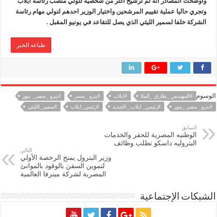
واوضحت المصادر انه تم ترشيح اكثر من شخصية لتولي منصب رئاسة ايلاب
وتجري حاليا عملية تقييم المرشحين واختيار الوزير احدهم لتولي مهام رئاسة
الشركة خلفا لسمير الليثي الذي يصل للتقاعد في يونيو المقبل .
طباعه الخبر
الوسوم
#المهندس _طارق _الملا
#ايلاب
#بترو _مصر
#بترو _مصر_ نيوز
#بترو_ مصر _نيوز
#رئيس_ ايلاب_ الجديد
#رئيس_ايلاب
#سمير_الليثي
السابق
الوطنيه المصرية للحفر والخدمات
البتروليه داسكو تطلب وظائف
التالي
وزير البترول يمنح الرخصة الأولي
لتموين السفن بالوقود بالموانئ
المصرية لشركة مينرفا العالمية
الشبكات الإجتماعية