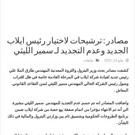
سيدبك تؤكد ريادتها في جودة الخامات باعتماد عالمي جديد
وزير البترول والثروة المعدنية يبحث مع إكسون موبيل العالمية آليات تنفيذ مذكرة ال
رئيسا العامة وبترومنت في زيارة لحقول ابوسنان
وزير البترول والثروة المعدنية يتفقد استئناف أعمال الحفر بحقل البركة في أسوان بعد توقف منذ عام 2022.. ويؤكد: كامل الاهتمام لوضع صعيد مصر ع
مصادر : ترشيحات لاختيار رئيس ايلاب
الجديد وعدم التجديد لـ سمير الليثي
مايو 14, 2023
متابعات
كشفت مصادر بحث وزير البترول والثروة المعدنية المهندس طارق الملا علي
رئيس جديد لقيادة شركة ايلاب في المرحلة القادمة خاصة في ظل اقتراب
وصول رئيس الشركة الحالي المهندس سمير الليثي لسن التقاعد القانوني
المعاش .
واضافت المصادر انه تم حسم عدم التجديد للمهندس سمير الليثي مشيرة
الي أنه تم الانتهاء مؤخرا من اتمام صفقة بيع حصة من شركة ايلاب ضمن
برنامج الطروحات الحكومية وبتنسيق تام بين وزارتي البترول والمالية في ذلك
الشأن .