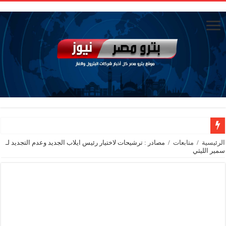
تاون جاس تسيطر علي كسر ماسورة في ترعة الإسماعيلية
الرئيسية
/
متابعات
/
مصادر : ترشيحات لاختيار رئيس ايلاب الجديد وعدم التجديد لـ
سمير الليثي
وزيرا التخطيط والتنمية الاقتصادية والبترول والثروة المعدنية يبحثان جهود تحقيق أمن الطا
شائعات وحقائق.. فحص فروع الشركات بالخارج ومعارين ميدور وظهور جبران ومسا
جنوب الوادي القابضة للبترول» تنظم لقاءً توعويًا حول إدارة الأزمات ورفع كفاءة الاس
من ذاكرة البترول فكرة متميزة ترصد تاريخ القطاع
أكبا تبدأ تصدير 60 ألف طن من زيوت المحركات البحرية للأسواق الخارجية