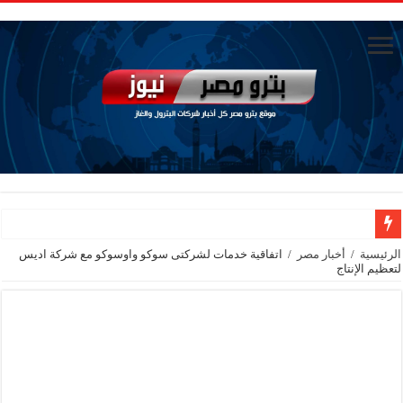
وزيرا التخطيط والتنمية الاقتصادية والبترول والثروة المعدنية يبحثان جهود تحقيق أمن الطا
الرئيسية
/
أخبار مصر
/
اتفاقية خدمات لشركتى سوكو واوسوكو مع شركة اديس
لتعظيم الإنتاج
شائعات وحقائق.. فحص فروع الشركات بالخارج ومعارين ميدور وظهور جبران ومسا
جنوب الوادي القابضة للبترول» تنظم لقاءً توعويًا حول إدارة الأزمات ورفع كفاءة الاس
من ذاكرة البترول فكرة متميزة ترصد تاريخ القطاع
أكبا تبدأ تصدير 60 ألف طن من زيوت المحركات البحرية للأسواق الخارجية
سيدبك تؤكد ريادتها في جودة الخامات باعتماد عالمي جديد