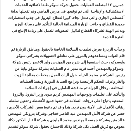
ادمارين ١٢ لمنطقة العمليات بحقول شركة سوكو طبقا لاتفاقية الخدمات
الاستكشافية والإنتاجية التى تم توقيعها فى مارس الماضي وتم تفعيلها بداية
أغسطس الجارى والتى تمثل نجاحا كبيرا لقطاع البترول فى جذب استثمارات
جديدة للقطاع، و جاءت الزيارة الميدانية الحالية للتأكيد على رسالة الوزير
وبدعم الهيئة لشركاء القطاع لتذليل الصعوبات للعمل على زيادة الإنتاج فى
الفترة القادمة.
و بدأت الزيارة بعرض تعليمات السلامة الخاصة بالحقول ومناطق الزيارة ثم
قام النواب ومساعدوهم بالمرور على مناطق التسهيلات بشركتى سوكو
واوسوكو ، حيث استمعوا إلى شرح من المهندس وليد الاعصر رئيس شركة
اوسوكو والمهندس أحمد فريد مدير عام العمليات بشركة سوكو نيابة عن
رئيس الشركة م. محمد الخياط حول آليات العمل بمحطات معالجة الزيت
والغاز وغرف التحكم الرئيسية وبرامج الصيانة الدورية وتنفيذ العمليات
المختلفة ، وخلال الجولة تم مناقشة العاملين فى إجراءات السلامة
والتأكيد على تعليمات وتوجيهات المهندس كريم بدوى وزير البترول والثروة
المعدنية باتباع اعلى درجات السلامة فى تنفيذ جميع الأنشطة و تفعيل سلطة
إيقاف الأعمال غير الأمنة دون تردد، هذا و قد تم دعوة بعض الشركات الأخري ،
حضر عن شركة الأمل المهندس عبد الناصر خفاجى وشركة بتروبكر المهندس
خالد منير وشركة جمسه المهندس محمد المليجي و شركة الفنار الدكتور ذكاء
معوض مع فريق العمل بكل شركة وذلك للاجتماع بحقول شركة سوكو لتقديم