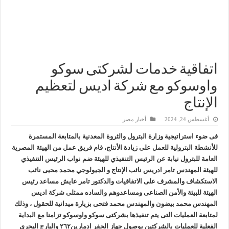
وزير البترول والثروة المعدنية يبحث مع إكسون موبيل العالمية آليات تنفيذ مذكرة ال
رئيسا العامة وبترومنت في زيارة لحقول ابوسنان
وزير البترول والثروة المعدنية يتفقد استئناف أعمال الحفر بحقل البركة في أسوان بعد توقف منذ عام 2022.. ويؤكد: كامل الاهتمام لوضع صعيد مصر ع
وزير البترول يتابع انتاج حقل البركة في اسوان
اتفاقية خدمات لشركتى سوكو
واوسوكو مع شركة اديس لتعظيم
الإنتاج
أغسطس 24, 2024
أخبار مصر
فى ضوء استراتيجية وزارة البترول والثروة المعدنية بالمتابعة المستمرة
للأنشطة البترولية للعمل على زيادة الأنتاج، قام فريق عمل من الهيئة المصرية
العامة للبترول نيابة عن الرئيس التنفيذي للهيئة ضم نواب الرئيس التنفيذي
للهيئة المهندس تامر ادريس نائب الإنتاج و الجيولوجي محمد محيى نائب
الاستكشاف والمشرف على الاتفاقيات والدكتور تامر عايش مساعد رئيس
الهيئة للبيئة والأمن الصناعى ومساعدوهم والساده ممثلى شركة اديس
المهندس محمد بيضون والمهندس محمد فتحى بزيارة ميدانية للحقول ، وذلك
لمتابعة العمليات التى يتم تنفيذها بشركتى سوكو واوسوكو تزامنا مع البداية
الفعلية للعمليات بالشركتين بوصول جهاز الحفر ادمارين٢٦٢ والبارج البحرى