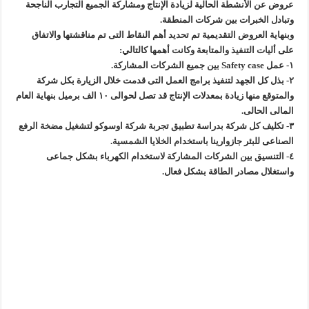
عروض عن الأنشطة الحالية لزيادة الإنتاج ومشاركة الجميع التجارب الناجحة
وتبادل الخبرات بين شركات المنطقة.
وبنهاية العروض التقديمية تم تحديد أهم النقاط التى تم مناقشتها والاتفاق
على أليات التنفيذ والمتابعة وكانت أهمها كالتالي:
١- عمل Safety case بين جميع الشركات المشاركة.
٢- بذل كل الجهد لتنفيذ برامج العمل التى قدمت خلال الزيارة بكل شركة
والمتوقع منها زيادة بمعدلات الإنتاج قد تصل لحوالى ١٠ الف برميل بنهاية العام
المالى الحالى.
٣- تكليف كل شركة بدراسة تطبيق تجربة شركة اوسوكو لتشغيل مضخة الرفع
الصناعى للبئر جازوارينا باستخدام الخلايا الشمسية.
٤- التنسيق بين الشركات المشاركة لاستخدام الكهرباء بشكل جماعى
واستغلال مصادر الطاقة بشكل فعال.