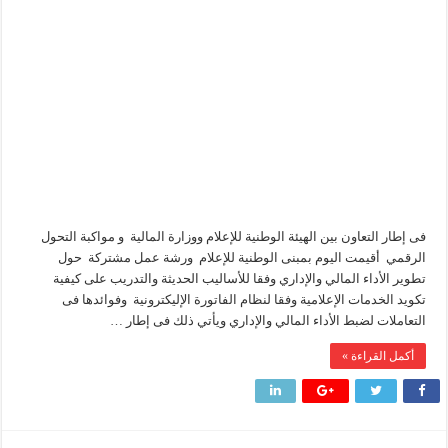
تكويد
الخدمات
سيدبك تؤكد ريادتها في جودة الخامات باعتماد عالمي جديد
الإعلامية
بمنظومة
وزير البترول والثروة المعدنية يبحث مع إكسون موبيل العالمية آليات تنفيذ مذكرة ال
الفاتورة
الإليكترونية
رئيسا العامة وبترومنت في زيارة لحقول ابوسنان
مغلقة
وزير البترول والثروة المعدنية يتفقد استئناف أعمال الحفر بحقل البركة في أسوان بعد توقف منذ عام 2022.. ويؤكد: كامل الاهتمام لوضع صعيد مصر ع
فى إطار التعاون بين الهيئة الوطنية للإعلام ووزارة المالية و مواكبة التحول
الرقمي أقيمت اليوم بمبنى الوطنية للإعلام ورشة عمل مشتركة حول
تطوير الأداء المالي والإداري وفقا للأساليب الحديثة والتدريب على كيفية
تكويد الخدمات الإعلامية وفقا لنظام الفاتورة الإليكترونية وفوائدها فى
التعاملات لضبط الأداء المالي والإداري ويأتي ذلك فى إطار …
أكمل القراءة »