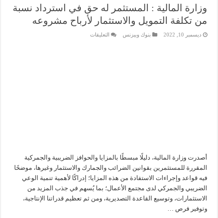
وزارة المالية : المستثمر له حق في استرداد نسبة
من تكلفة التمويل والاستثمار لأرباح مشروعه
على
ديسمبر 10, 2022
بنوك وبيزنس
التعليقات
وزارة
المالية
:
المستثمر
له
حق
في
استرداد
نسبة
من
تكلفة
التمويل
والاستثمار
لأرباح
مشروعه
مغلقة
أصدرت وزارة المالية، دليلًا مبسطًا بالمزايا والحوافز الضريبية والجمركية
المقررة للمستثمرين بقوانين الضرائب والجمارك والاستثمار وغيرها، موضحًا
فيه قواعد وإجراءات الاستفادة من هذه المزايا؛ إدراكًا لأهمية تنمية الوعي
الضريبي والجمركي لدى مجتمع الأعمال؛ بما يُسهم في جذب المزيد من
الاستثمارات، وتوسيع القاعدة التصديرية، ومن ثم تعظيم قدراتنا الإنتاجية،
وتوفير فرص …