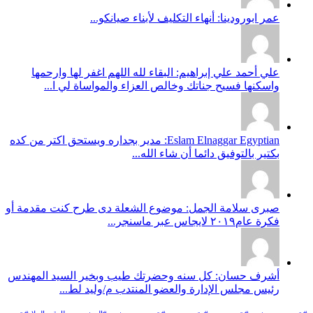
عمر ابورودينا: أنهاء التكليف لأبناء صيانكو...
علي أحمد علي إبراهيم: البقاء لله اللهم اغفر لها وارحمها
واسكنها فسيح جناتك وخالص العزاء والمواساة لي ا...
Eslam Elnaggar Egyptian: مدير بجداره ويستحق اكتر من كده
بكتير بالتوفيق دائما أن شاء الله...
صبرى سلامة الجمل: موضوع الشعلة دى طرح كنت مقدمة أو
فكرة عام٢٠١٩ لايجاس عبر ماسنجر...
أشرف حسان: كل سنه وحضرتك طيب وبخير السيد المهندس
رئيس مجلس الإدارة والعضو المنتدب م/وليد لط...