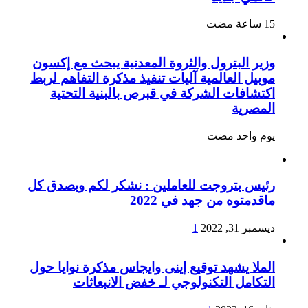
وزير البترول والثروة المعدنية يبحث مع إكسون
موبيل العالمية آليات تنفيذ مذكرة التفاهم لربط
اكتشافات الشركة في قبرص بالبنية التحتية
المصرية
‏يوم واحد مضت
رئيس بتروجت للعاملين : نشكر لكم وبصدق كل
ماقدمتوه من جهد في 2022
ديسمبر 31, 2022
1
الملا يشهد توقيع إينى وايجاس مذكرة نوايا حول
التكامل التكنولوجي لـ خفض الانبعاثات