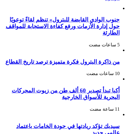
جنوب الوادي القابضة للبترول» تنظم لقاءً توعويًا
حول إدارة الأزمات ورفع كفاءة الاستجابة للمواقف
الطارئة
من ذاكرة البترول فكرة متميزة ترصد تاريخ القطاع
أكبا تبدأ تصدير 60 ألف طن من زيوت المحركات
البحرية للأسواق الخارجية
سيدبك تؤكد ريادتها في جودة الخامات باعتماد
عالمي جديد