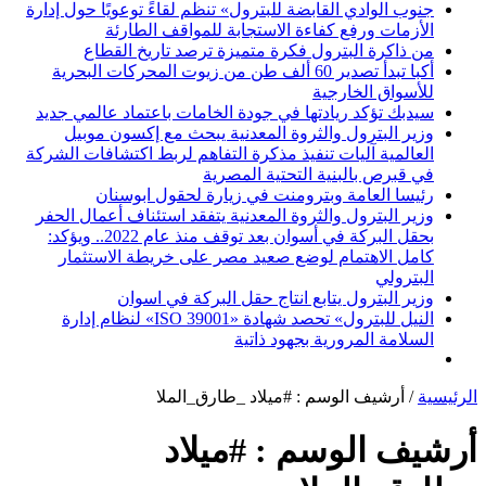
جنوب الوادي القابضة للبترول» تنظم لقاءً توعويًا حول إدارة
الأزمات ورفع كفاءة الاستجابة للمواقف الطارئة
من ذاكرة البترول فكرة متميزة ترصد تاريخ القطاع
أكبا تبدأ تصدير 60 ألف طن من زيوت المحركات البحرية
للأسواق الخارجية
سيدبك تؤكد ريادتها في جودة الخامات باعتماد عالمي جديد
وزير البترول والثروة المعدنية يبحث مع إكسون موبيل
العالمية آليات تنفيذ مذكرة التفاهم لربط اكتشافات الشركة
في قبرص بالبنية التحتية المصرية
رئيسا العامة وبترومنت في زيارة لحقول ابوسنان
وزير البترول والثروة المعدنية يتفقد استئناف أعمال الحفر
بحقل البركة في أسوان بعد توقف منذ عام 2022.. ويؤكد:
كامل الاهتمام لوضع صعيد مصر على خريطة الاستثمار
البترولي
وزير البترول يتابع انتاج حقل البركة في اسوان
النيل للبترول» تحصد شهادة «ISO 39001» لنظام إدارة
السلامة المرورية بجهود ذاتية
الرئيسية
/
أرشيف الوسم : #ميلاد _طارق_الملا
أرشيف الوسم :
#ميلاد