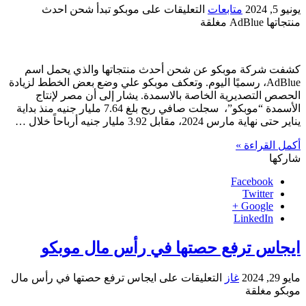
يونيو 5, 2024
متابعات
التعليقات
على موبكو تبدأ شحن احدث
منتجاتها AdBlue مغلقة
كشفت شركة موبكو عن شحن أحدث منتجاتها والذي يحمل اسم
AdBlue، رسميًا اليوم. وتعكف موبكو علي وضع بعض الخطط لزيادة
الحصص التصديرية الخاصة بالاسمدة. يشار إلى أن مصر لإنتاج
الأسمدة “موبكو”، سجلت صافي ربح بلغ 7.64 مليار جنيه منذ بداية
يناير حتى نهاية مارس 2024، مقابل 3.92 مليار جنيه أرباحاً خلال …
أكمل القراءة »
شاركها
Facebook
Twitter
Google +
LinkedIn
ايجاس ترفع حصتها في رأس مال موبكو
مايو 29, 2024
غاز
التعليقات
على ايجاس ترفع حصتها في رأس مال
موبكو مغلقة