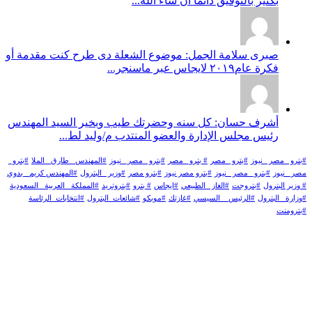
بكتير بالتوفيق دائما أن شاء الله...
صبرى سلامة الجمل: موضوع الشعلة دى طرح كنت مقدمة أو
فكرة عام٢٠١٩ لايجاس عبر ماسنجر...
أشرف حسان: كل سنه وحضرتك طيب وبخير السيد المهندس
رئيس مجلس الإدارة والعضو المنتدب م/وليد لط...
#بترو _مصر _نيوز
#بترو _مصر
# بترو_ مصر
#بترو _مصر_ نيوز
#المهندس _طارق _الملا
#بترو_
مصر_ نيوز
#بترو_ مصر _نيوز
#بترو مصر نيوز
#بترو مصر
#وزير _البترول
#المهندس كريم_ بدوي
# وزير البترول
#بتروجت
#الغاز _الطبيعي
#ايجاس
# بترو
#بتروتريد
#المملكة _العربية _السعودية
#وزارة _البترول
#الرئيس _ السيسي
#غازتك
#موبكو
#شائعات_البترول
#انتخابات_الرئاسة
#بترومنت