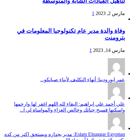
لتأهيل القيادات الشابة والمتوسطة
مارس 2, 2023
1
وفاة والدة مدير عام تكنولوجيا المعلومات في
بترومنت
مارس 14, 2023
1
عمر ابورودينا: أنهاء التكليف لأبناء صيانكو...
علي أحمد علي إبراهيم: البقاء لله اللهم اغفر لها وارحمها
واسكنها فسيح جناتك وخالص العزاء والمواساة لي ا...
Eslam Elnaggar Egyptian: مدير بجداره ويستحق اكتر من كده