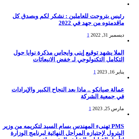
رئيس بتروجت للعاملين : نشكر لكم وبصدق كل
ماقدمتوه من جهد في 2022
ديسمبر 31, 2022
1
الملا يشهد توقيع إينى وايجاس مذكرة نوايا حول
التكامل التكنولوجي لـ خفض الانبعاثات
يناير 16, 2023
1
عمالة صيانكو .. ماذا بعد النجاح الكبير والإيرادات
في جمعية الشركة
مارس 25, 2023
1
PMS تهنىء المهندس بسام السيد لتكريمه من وزير
البترول لإجتيازه المراحل النهائية لبرنامج الوزارة