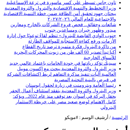
تاون جاس تسيطر علي كسر ماسورة في ترعة الإسماعيلية
وزيرا التخطيط والتنمية الاقتصادية والبترول والثروة المعدنية
يبحثان جهود تحقيق أمن الطاقة ضمن خطة التنمية الاقتصادية
والاجتماعية للعام المالي ٢٠٢٧/٢٠٢٦
شائعات وحقائق.. فحص فروع الشركات بالخارج ومعارين
ميدور وظهور جبران ومساعدين جنوب
جنوب الوادي القابضة للبترول» تنظم لقاءً توعويًا حول إدارة
الأزمات ورفع كفاءة الاستجابة للمواقف الطارئة
من ذاكرة البترول فكرة متميزة ترصد تاريخ القطاع
أكبا تبدأ تصدير 60 ألف طن من زيوت المحركات البحرية
للأسواق الخارجية
سيدبك تؤكد ريادتها في جودة الخامات باعتماد عالمي جديد
وزير البترول والثروة المعدنية يبحث مع إكسون موبيل
العالمية آليات تنفيذ مذكرة التفاهم لربط اكتشافات الشركة
في قبرص بالبنية التحتية المصرية
رئيسا العامة وبترومنت في زيارة لحقول ابوسنان
وزير البترول والثروة المعدنية يتفقد استئناف أعمال الحفر
بحقل البركة في أسوان بعد توقف منذ عام 2022.. ويؤكد:
كامل الاهتمام لوضع صعيد مصر على خريطة الاستثمار
البترولي
الرئيسية
/
أرشيف الوسم : #موبكو