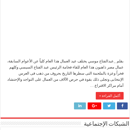
لقاء
مع
وزير البترول والثروة المعدنية يتفقد استئناف أعمال الحفر بحقل البركة في أسوان بعد توقف منذ عام 2022.. ويؤكد: كامل الاهتمام لوضع صعيد مصر ع
رب
الأسرة
وزير البترول يتابع انتاج حقل البركة في اسوان
مغلقة
النيل للبترول» تحصد شهادة «ISO 39001» لنظام إدارة السلامة المرورية بجهود ذاتية
بقلم _عبدالفتاح موسي يختلف عيد العمال هذا العام كلياً عن الأعوام السابقة،
عمال مصر ذاهبون هذا العام للقاء فخامة الرئيس عبد الفتاح السيسي وكلهم
فخراً وعزة بالملحمة التى سطرها التاريخ بحروف من ذهب فى العرس
الإنتخابى وتجلى ذلك بقوة في حرص الآلاف من العمال على التواجد والإحتشاد
أمام مراكز الاقتراع …
أكمل القراءة »
الشبكات الإجتماعية