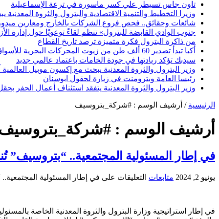
تاون جاس تسيطر علي كسر ماسورة في ترعة الإسماعيلية
وزيرا التخطيط والتنمية الاقتصادية والبترول والثروة المعدنية يبحث
شائعات وحقائق.. فحص فروع الشركات بالخارج ومعارين ميدو
جنوب الوادي القابضة للبترول» تنظم لقاءً توعويًا حول إدارة ال
من ذاكرة البترول فكرة متميزة ترصد تاريخ القطاع
أكبا تبدأ تصدير 60 ألف طن من زيوت المحركات البحرية للأسواق الخارجية
سيدبك تؤكد ريادتها في جودة الخامات باعتماد عالمي جديد
وزير البترول والثروة المعدنية يبحث مع إكسون موبيل العالمية 
رئيسا العامة وبترومنت في زيارة لحقول ابوسنان
وزير البترول والثروة المعدنية يتفقد استئناف أعمال الحفر بحقل البركة في أسوان بعد توقف منذ عام 2022.. وي
الرئيسية
/
أرشيف الوسم : #شركة_بتروسيف
أرشيف الوسم :
#شركة_بتروسيف
في إطار المسئولية المجتمعية.. “بتروسيف” تُ
يونيو 2, 2024
متابعات
التعليقات
على في إطار المسئولية المجتمعية.. 
في إطار استراتيجية وزارة البترول والثروة المعدنية الخاصة بالمسئو