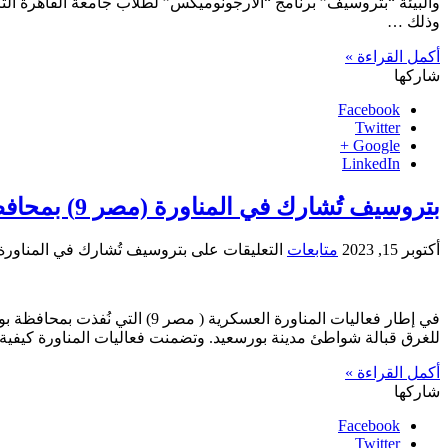
والبيئة “بتروسيف” برنامج “الارجونوميكس” لطلاب جامعة القاهرة التك
وذلك …
أكمل القراءة »
شاركها
Facebook
Twitter
Google +
LinkedIn
بتروسيف تُشارك في المناورة (مصر 9) بمحافظة بورسعيد
أكتوبر 15, 2023
متابعات
التعليقات
على بتروسيف تُشارك في المناورة (مصر 9) بمحافظة بور
في إطار فعاليات المناورة الع
للغرق قبالة شواطئ مدينة بورسعيد. وتضمنت فعاليات المناورة كيفية
أكمل القراءة »
شاركها
Facebook
Twitter