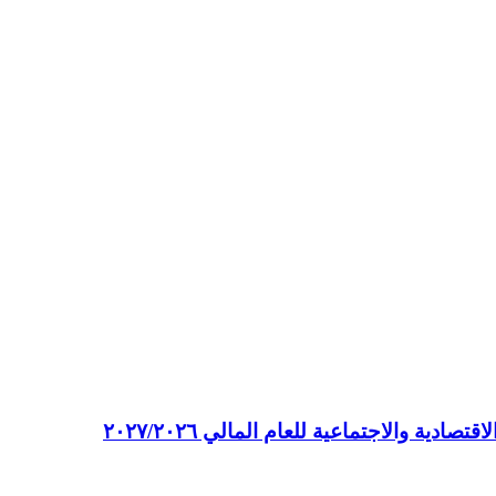
ة والاجتماعية للعام المالي ٢٠٢٧/٢٠٢٦