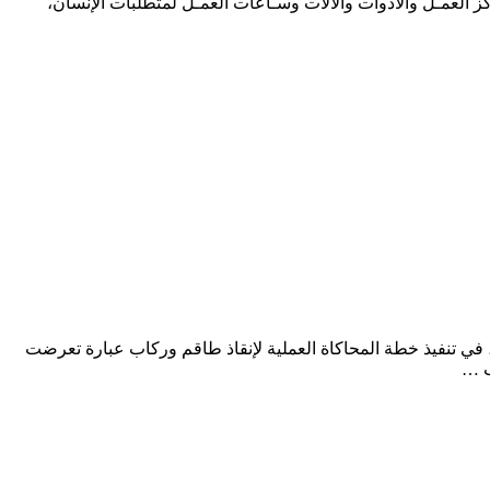
ز العمـل والأدوات والآلات وسـاعات العمـل لمتطلبات الإنسان،
البيئة “بتروسيف”، في تنفيذ خطة المحاكاة العملية لإنقاذ طاقم وركاب عبارة تعرضت
ب …