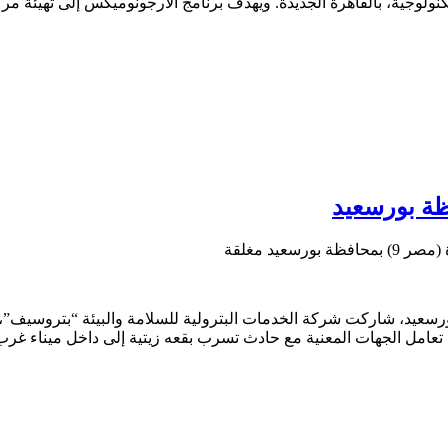
نولوجية، بالقاهرة الجديدة. ويهدف برنامج الارجونوميكس إلى تهيئة مرك
سعيد مغلقة
سكرية ( مصر 9) التي نُفذت بمحافظة بورسعيد، شاركت شركة الخدمات البترولية للسلامة و
 تعامل الجهات المعنية مع حادث تسرب بقعه زيتية إلى داخل ميناء غر