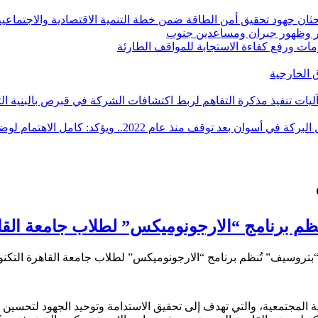
ان جهود تحقيق أمن الطاقة ضمن خطة التنمية الاقتصادية والاجتماعية للعام ال
ر وظهور جبران ومساعدين جنوب
أزمات ورفع كفاءة الاستجابة للمواقف الطارئة
آليات تنفيذ مذكرة التفاهم لربط اكتشافات الشركة في قبرص بالبنية ال
ؤكد: كامل الاهتمام لوضع صعيد مصر على خريطة الاستثمار البترولي
نظم برنامج “الارجونوميكس” لطلاب جامعة القاه
“بتروسيف” تُنظم برنامج “الارجونوميكس” لطلاب جامعة القاهرة التكنو
لية المجتمعية، والتي تهدف إلى تحقيق الاستدامة وتوحيد الجهود لتحس