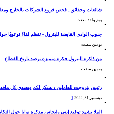
شائعات وحقائق.. فحص فروع الشركات بالخارج ومعا
‏يوم واحد مضت
جنوب الوادي القابضة للبترول» تنظم لقاءً توعويًا حو
‏يومين مضت
من ذاكرة البترول فكرة متميزة ترصد تاريخ القطاع
‏يومين مضت
رئيس بتروجت للعاملين : نشكر لكم وبصدق كل ماقدمتو
ديسمبر 31, 2022
1
الملا يشهد توقيع إينى وايجاس مذكرة نوايا حول التكا