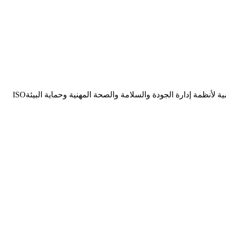
حصلت شركة بتروسيف على اعتماد المجلس الوطني للاعتماد EGAC / IAF لتصبح جهة مانحة لشهادات المطابقة للمواصفات القياسية العالمية لأنظمة إدارة الجودة والسلامة والصحة المهنية وحماية البيئةISO