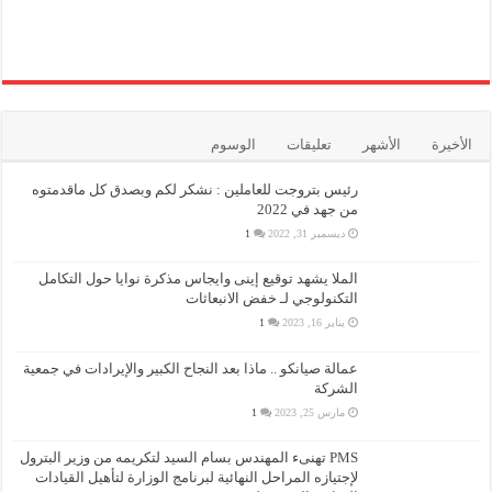
الأخيرة
الأشهر
تعليقات
الوسوم
رئيس بتروجت للعاملين : نشكر لكم وبصدق كل ماقدمتوه
من جهد في 2022
ديسمبر 31, 2022
1
الملا يشهد توقيع إينى وايجاس مذكرة نوايا حول التكامل
التكنولوجي لـ خفض الانبعاثات
يناير 16, 2023
1
عمالة صيانكو .. ماذا بعد النجاح الكبير والإيرادات في جمعية
الشركة
مارس 25, 2023
1
PMS تهنىء المهندس بسام السيد لتكريمه من وزير البترول
لإجتيازه المراحل النهائية لبرنامج الوزارة لتأهيل القيادات