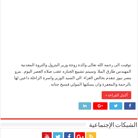
وزير
البترول
وزير البترول والثروة المعدنية يتفقد استئناف أعمال الحفر بحقل البركة في أسوان بعد توقف منذ عام 2022.. ويؤكد: كامل الاهتمام لوضع صعيد مصر ع
مغلقة
وزير البترول يتابع انتاج حقل البركة في اسوان
النيل للبترول» تحصد شهادة «ISO 39001» لنظام إدارة السلامة المرورية بجهود ذاتية
توفيت الى رحمه الله تعالى والدة زوجة وزير البترول والثروة المعدنية
المهندس طارق الملا. وسيتم تشييع الجنازه عقب صلاه العصر اليوم.. بترو
مصر نيوز تتقدم بخالص العزاء الي السيد الوزير واسرة الراحلة داعين لها
بالرحمة والمغفرة وان يسكنها المولي فسبح جناته .
أكمل القراءة »
الشبكات الإجتماعية