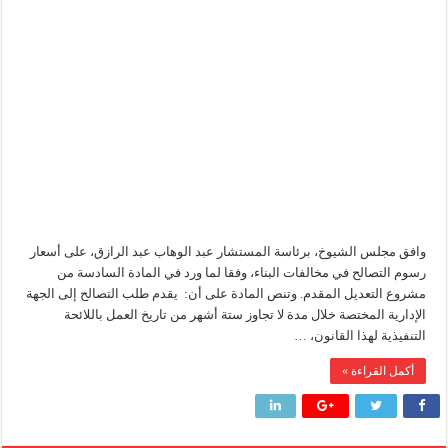
اقصي
5الاف
سيدبك تؤكد ريادتها في جودة الخامات باعتماد عالمي جديد
جنيه..
رسوم
وزير البترول والثروة المعدنية يبحث مع إكسون موبيل العالمية آليات تنفيذ مذكرة ال
فحص
طلبات
رئيسا العامة وبترومنت في زيارة لحقول ابوسنان
التصالح
بمخالفات
البناء
وزير البترول والثروة المعدنية يتفقد استئناف أعمال الحفر بحقل البركة في أسوان بعد توقف منذ عام 2022.. ويؤكد: كامل الاهتمام لوضع صعيد مصر ع
مغلقة
وافق مجلس الشيوخ، برئاسة المستشار عبد الوهاب عبد الرازق، على أسعار
رسوم التصالح في مخالفات البناء، وفقا لما ورد في المادة السادسة من
مشروع التعديل المقدم. وتنص المادة على أن: يقدم طلب التصالح إلى الجهة
الإدارية المختصة خلال مدة لا تجاوز ستة أشهر من تاريخ العمل باللائحة
التنفيذية لهذا القانون، …
أكمل القراءة »