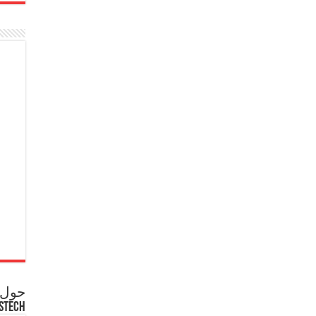
حول ع
STECH