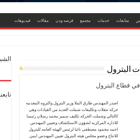
نس
متابعات
خدمات
مجتمع
قرصه ودن
مقالات
فيديوهات
ر
الشبك
ل العالمية آليات تنفيذ مذكرة التفاهم لربط اكتشافات الشركة في قبرص بالبنية التحتي
ت البترول
ف منذ عام 2022.. ويؤكد: كامل الاهتمام لوضع صعيد مصر على خريطة الاستثمار البترولي
 في قطاع البترول
تابعن
اصدر المهندس طارق الملا وزير البترول والثروه المعدنيه
حركه تنقلات وتكليفات شملت العديد من القيادات وهي
كالتالي وشملت الحركه تكليف سمير محمد رسلان رئيسا
للاداره المركزيه لشؤون الاستكشاف وتعيين المهندس
احمد محمود مصطفى نائبا لرئيس الهيئه العامه للبترول
دم يوميا
للانتاج وعضو مجلس هيئه البترول تعيين المهندس ايمن