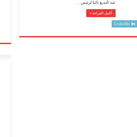
عبد البديع نائبا لرئيس …
أكمل القراءة »
LinkedIn