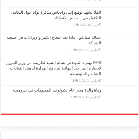
الملا يشهد توقيع إينى وايجاس مذكرة نوايا حول التكامل
التكنولوجي لـ خفض الانبعاثات
يناير 16, 2023
1
عمالة صيانكو .. ماذا بعد النجاح الكبير والإيرادات في جمعية
الشركة
مارس 25, 2023
1
PMS تهنىء المهندس بسام السيد لتكريمه من وزير البترول
لإجتيازه المراحل النهائية لبرنامج الوزارة لتأهيل القيادات
الشابة والمتوسطة
مارس 2, 2023
1
وفاة والدة مدير عام تكنولوجيا المعلومات في بترومنت
مارس 14, 2023
1