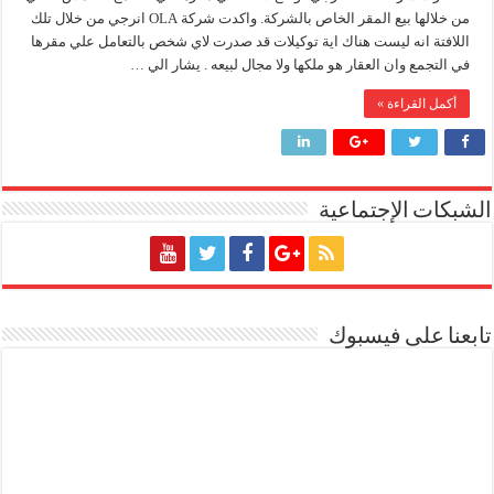
بيع
من خلالها بيع المقر الخاص بالشركة. واكدت شركة OLA انرجي من خلال تلك
مقر
وزير البترول يتابع انتاج حقل البركة في اسوان
الشركة
اللافتة انه ليست هناك اية توكيلات قد صدرت لاي شخص بالتعامل علي مقرها
في
النيل للبترول» تحصد شهادة «ISO 39001» لنظام إدارة السلامة المرورية بجهود ذاتية
في التجمع وان العقار هو ملكها ولا مجال لبيعه . يشار الي …
التجمع
مغلقة
أكمل القراءة »
إنجاز بحري جديد … PMS تنهي أعمال إنزال الخطوط البحرية الثلاث بمشروع المرحلة الرابعة لتنمية حقل غاز كاموس البحري التابع لشركة شمال سيناء للبترول
الشبكات الإجتماعية
تابعنا على فيسبوك