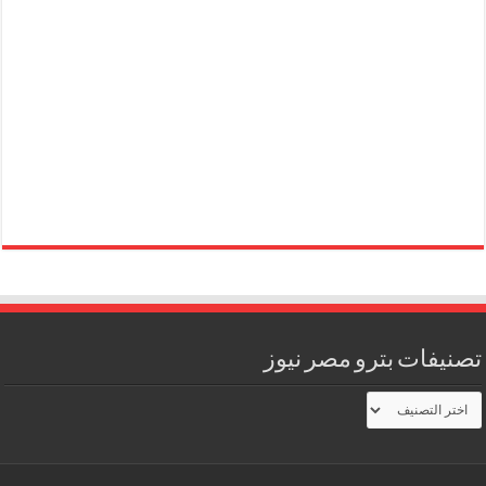
تصنيفات بترو مصر نيوز
تصنيفات
بترو
مصر
نيوز