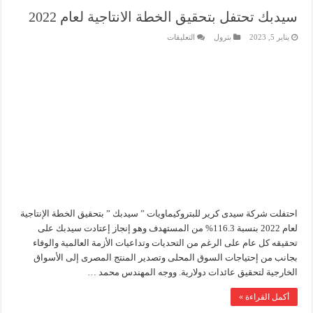
سيدبك تحتفل بتحقيق الخطة الانتاجية لعام 2022
على
يناير 5, 2023
بترول
التعليقات
سيدبك
تحتفل
بتحقيق
الخطة
الانتاجية
لعام
2022
مغلقة
احتفلت شركة سيدى كرير للبتروكيماويات ” سيدبك ” بتحقيق الخطة الإنتاجية
لعام 2022 بنسبة 116.3% من المستهدف وهو إنجاز إعتادت سيدبك على
تحقيقه كل عام على الرغم من التحديات وتداعيات الأزمة العالمية والوفاء
بجانب من إحتياجات السوق المحلى وتصدير المنتج المصرى إلى الأسواق
الخارجية لتحقيق عائدات دولارية. ووجه المهندس محمد …
أكمل القراءة »