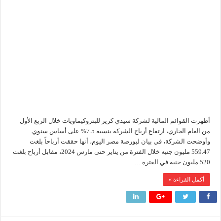
ارباح
سيدبك
في
إنجاز بحري جديد … PMS تنهي أعمال إنزال الخطوط البحرية الثلاث بمشروع المرحلة الرابعة لتنمية حقل غاز كاموس البحري التابع لشركة شمال سيناء للبترول
3
شهور
هدوء اعلامي في وزارة البترول
مغلقة
محمود ناجي : لولا جهود الوزارة في عامين كان الغاز وصل 2مليار قدم يوميا
أظهرت القوائم المالية لشركة سيدي كرير للبتروكيماويات خلال الربع الأول
من العام الجاري، ارتفاع أرباح الشركة بنسبة 7.5% على أساس سنوي.
وأوضحت الشركة، في بيان لبورصة مصر اليوم، أنها حققت أرباحاً بلغت
559.47 مليون جنيه خلال الفترة من يناير حتى مارس 2024، مقابل أرباح بلغت
520 مليون جنيه في الفترة …
أكمل القراءة »