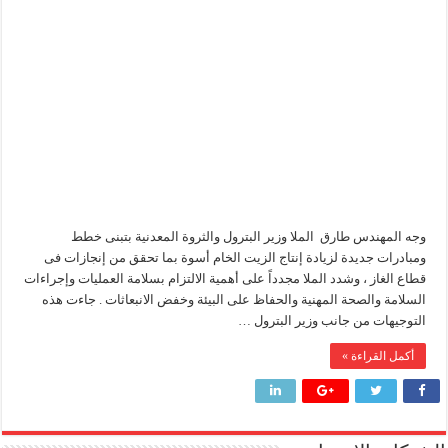
البترول
يوجه
وزير البترول يتابع انتاج حقل البركة في اسوان
بخطط
جديدة
النيل للبترول» تحصد شهادة «ISO 39001» لنظام إدارة السلامة المرورية بجهود ذاتية
لزيادة
انتاج
الزيت
اسوة
إنجاز بحري جديد … PMS تنهي أعمال إنزال الخطوط البحرية الثلاث بمشروع المرحلة الرابعة لتنمية حقل غاز كاموس البحري التابع لشركة شمال سيناء للبترول
بـ
الغاز
مغلقة
وجه المهندس طارق الملا وزير البترول والثروة المعدنية بتبنى خطط
ومبادرات جديدة لزيادة إنتاج الزيت الخام أسوة بما تحقق من إنجازات فى
قطاع الغاز ، وشدد الملا مجدداً على أهمية الالتزام بسلامة العمليات وإجراءات
السلامة والصحة المهنية والحفاظ على البيئة وخفض الانبعاثات . جاءت هذه
التوجيهات من جانب وزير البترول …
أكمل القراءة »