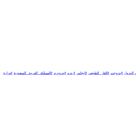
 البترول
#بتروجت
#الغاز _الطبيعي
#ايجاس
# بترو
#بتروتريد
#المملكة _العربية _السعودية
#وزارة