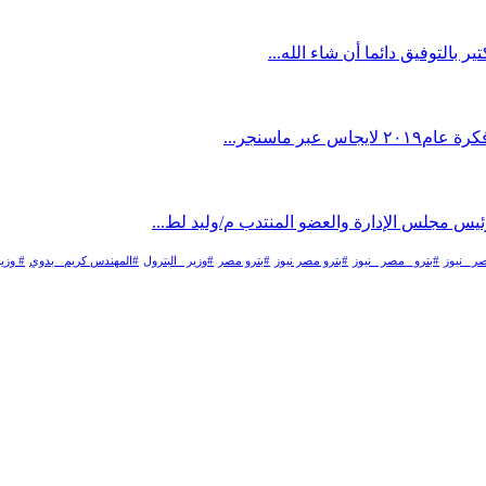
 ماسنجر...
مجلس الإدارة والعضو المنتدب م/وليد لط...
ر_ نيوز
#بترو_ مصر _نيوز
#بترو مصر نيوز
#بترو مصر
#وزير _البترول
#المهندس كريم_ بدوي
# وزير