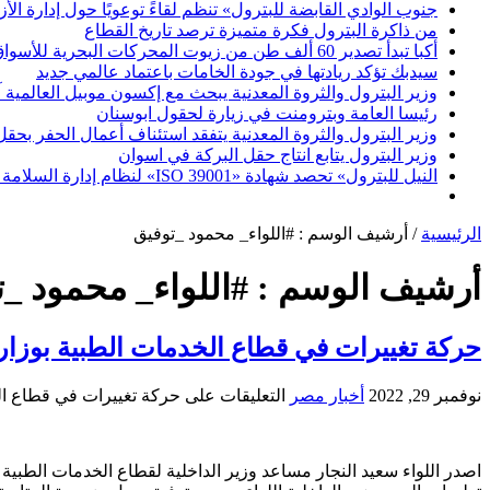
جنوب الوادي القابضة للبترول» تنظم لقاءً توعويًا حول إدارة ال
من ذاكرة البترول فكرة متميزة ترصد تاريخ القطاع
أكبا تبدأ تصدير 60 ألف طن من زيوت المحركات البحرية للأسواق الخارجية
سيدبك تؤكد ريادتها في جودة الخامات باعتماد عالمي جديد
وزير البترول والثروة المعدنية يبحث مع إكسون موبيل العالمية 
رئيسا العامة وبترومنت في زيارة لحقول ابوسنان
وزير البترول والثروة المعدنية يتفقد استئناف أعمال الحفر بحقل البركة في أسوان بعد توقف منذ عام 2022.. وي
وزير البترول يتابع انتاج حقل البركة في اسوان
النيل للبترول» تحصد شهادة «ISO 39001» لنظام إدارة السلامة المرورية بجهود ذاتية
الرئيسية
/
أرشيف الوسم : #اللواء_ محمود _توفيق
أرشيف الوسم :
#اللواء_ محمود _
حركة تغييرات في قطاع الخدمات الطبية بوزارة
نوفمبر 29, 2022
أخبار مصر
التعليقات
على حركة تغييرات في قطاع الخ
اصدر اللواء سعيد النجار مساعد وزير الداخلية لقطاع الخدمات الطبية 