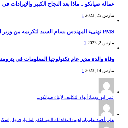
عمالة صيانكو .. ماذا بعد النجاح الكبير والإيرادات في
مارس 25, 2023
1
PMS تهنىء المهندس بسام السيد لتكريمه من وزير البترول لإجتيازه المراحل النهائية لبرنامج الوزارة لتأهيل القيادات الشابة والمتوسطة
مارس 2, 2023
1
وفاة والدة مدير عام تكنولوجيا المعلومات في بترومن
مارس 14, 2023
1
عمر ابورودينا: أنهاء التكليف لأبناء صيانكو...
علي أحمد علي إبراهيم: البقاء لله اللهم اغفر لها وارحمها واسكن