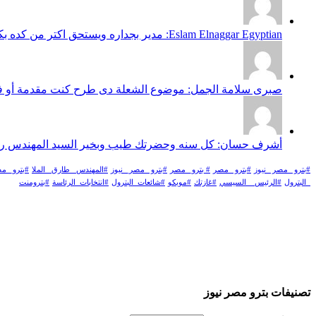
Eslam Elnaggar Egyptian: مدير بجداره ويستحق اكتر من كده بكتير بالتوفيق دائما أن شاء الله...
صبرى سلامة الجمل: موضوع الشعلة دى طرح كنت مقدمة أو فكرة عام٢٠١٩ لايجاس عبر
أشرف حسان: كل سنه وحضرتك طيب وبخير السيد المهندس رئيس 
#بترو _مصر _نيوز
#بترو _مصر
# بترو_ مصر
#بترو _مصر_ نيوز
#المهندس _طارق _الملا
#بترو_ مص
_البترول
#الرئيس _ السيسي
#غازتك
#موبكو
#شائعات_البترول
#انتخابات_الرئاسة
#بترومنت
تصنيفات بترو مصر نيوز