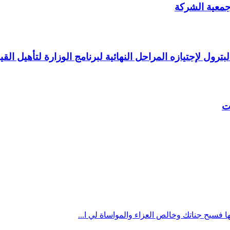
 جمعية الشركة
ت
ها فسيح جناتك وخالص العزاء والمواساة لي ا...