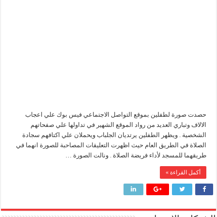
طفلين
يحملان
وزير البترول والثروة المعدنية يتفقد استئناف أعمال الحفر بحقل البركة في أسوان بعد توقف منذ عام 2022.. ويؤكد: كامل الاهتمام لوضع صعيد مصر ع
سجادة
الصلاة
وزير البترول يتابع انتاج حقل البركة في اسوان
تحصد
اعجاب
النيل للبترول» تحصد شهادة «ISO 39001» لنظام إدارة السلامة المرورية بجهود ذاتية
الآلاف
في
الفيس
بوك
مغلقة
حصدت صورة لطفلين بموقع التواصل الاجتماعي فيس بوك علي اعجاب
الالاف وتباري العديد من رواد الموقع الشهير في تداولها علي صفحاتهم
الشخصية . ويظهر الطفلين يرتديان الجلباب ويحملان علي اكتافهم سجادة
الصلاة في الطريق العام حيث اظهرت التعليقات المصاحبة للصورة انهما في
طريقهما للمسجد لأداء فريضة الصلاة . ونالت الصورة …
أكمل القراءة »