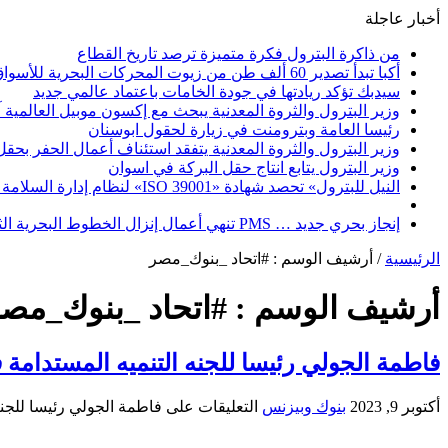
أخبار عاجلة
من ذاكرة البترول فكرة متميزة ترصد تاريخ القطاع
أكبا تبدأ تصدير 60 ألف طن من زيوت المحركات البحرية للأسواق الخارجية
سيدبك تؤكد ريادتها في جودة الخامات باعتماد عالمي جديد
وزير البترول والثروة المعدنية يبحث مع إكسون موبيل العالمية 
رئيسا العامة وبترومنت في زيارة لحقول ابوسنان
وزير البترول والثروة المعدنية يتفقد استئناف أعمال الحفر بحقل البركة في أسوان بعد توقف منذ عام 2022.. وي
وزير البترول يتابع انتاج حقل البركة في اسوان
النيل للبترول» تحصد شهادة «ISO 39001» لنظام إدارة السلامة المرورية بجهود ذاتية
إنجاز بحري جديد … PMS تنهي أعمال إنزال الخطوط البحرية الثلاث بمشروع المرحلة الرابعة لتنمية حقل غاز كاموس البحري التابع لشركة شمال سيناء للبترول
الرئيسية
/
أرشيف الوسم : #اتحاد _بنوك_مصر
أرشيف الوسم :
#اتحاد _بنوك_مص
فاطمة الجولي رئيسا للجنه التنميه المستدامة 
أكتوبر 9, 2023
بنوك وبيزنس
التعليقات
على فاطمة الجولي رئيسا للجنه