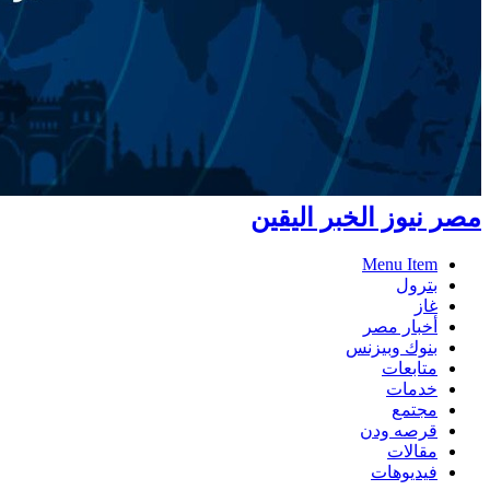
مصر نيوز الخبر اليقين
Menu Item
بترول
غاز
أخبار مصر
بنوك وبيزنس
متابعات
خدمات
مجتمع
قرصه ودن
مقالات
فيديوهات