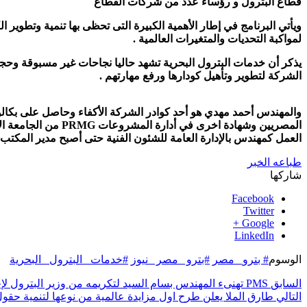
قطاع البترول و رؤساء عدد من شركات القطاع
ويأتي البرنامج في إطار الأهمية الكبيرة التى تحظى بها تنمية وتطوير ا
لمواكبة التحديات والمتغيرات العالمية .
يذكر أن خدمات البترول البحرية تشهد حاليا نجاحات غير مسبوقة وحجم 
الشركة لتطوير وتأهيل كودارها ورفع مهارتهم .
والمهندس أحمد مهدي هو أحد كوادر الشركة الأكفاء وحاصل على بك
المصريين
وشهادة اخرى في أدارة المشروعات PRMG من الجامعة الأمريكية بالقاهرة والعديد من الدورات التدريبية التخصصية المختلفة
العمل كمهندس بالإدارة العامة للشئون الفنية حتى أصبح مدير المكتب ا
طباعه الخبر
شاركها
Facebook
Twitter
Google +
LinkedIn
الوسوم
# بترو_ مصر
#بترو _مصر _نيوز
#خدمات _البترول_ البحرية
السابق
PMS تهنىء المهندس بسام السيد لتكريمه من وزير البترول لإجتيازه المراحل النهائية لبرنامج الوزارة لتأهيل القيادات الشابة والمتوسطة
التالي
طارق الملا يعلن طرح اول مزايدة عالمية من نوعها لتنمية حقول 