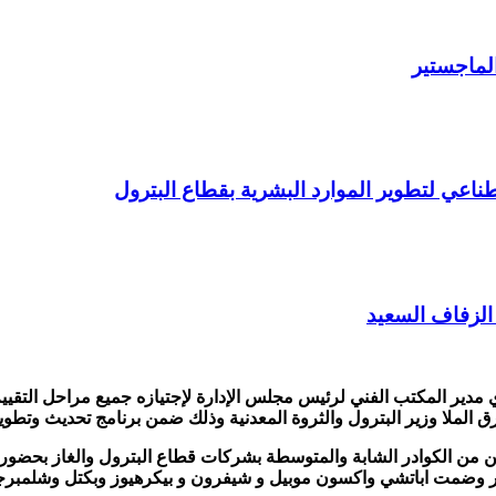
الماجستير
اعي لتطوير الموارد البشرية بقطاع البترول
الزفاف السعيد
PM التهنئة للمهندس أحمد مهدي مدير المكتب الفني لرئيس مجلس الإدارة لإجتيازه جميع م
رق الملا وزير البترول والثروة المعدنية وذلك ضمن برنامج تحديث وتطو
ن من الكوادر الشابة والمتوسطة بشركات قطاع البترول والغاز بحضور ال
صر وضمت اباتشي واكسون موبيل و شيفرون و بيكرهيوز وبكتل وشلمبرجي