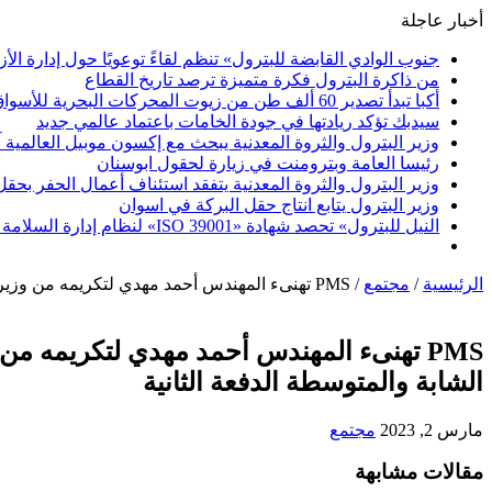
أخبار عاجلة
جنوب الوادي القابضة للبترول» تنظم لقاءً توعويًا حول إدارة ال
من ذاكرة البترول فكرة متميزة ترصد تاريخ القطاع
أكبا تبدأ تصدير 60 ألف طن من زيوت المحركات البحرية للأسواق الخارجية
سيدبك تؤكد ريادتها في جودة الخامات باعتماد عالمي جديد
وزير البترول والثروة المعدنية يبحث مع إكسون موبيل العالمية 
رئيسا العامة وبترومنت في زيارة لحقول ابوسنان
وزير البترول والثروة المعدنية يتفقد استئناف أعمال الحفر بحقل البركة في أسوان بعد توقف منذ عام 2022.. وي
وزير البترول يتابع انتاج حقل البركة في اسوان
النيل للبترول» تحصد شهادة «ISO 39001» لنظام إدارة السلامة المرورية بجهود ذاتية
الرئيسية
/
مجتمع
/
PMS تهنىء المهندس أحمد مهدي لتكريمه من وزير البترول والثروة المعدنية لإجتيازه المراحل النهائية لبرنامج الوزارة لتأهيل القيادات الشابة والمتوسطة الدفعة الثانية
PMS تهنىء المهندس أحمد مهدي لتكريمه من وز
الشابة والمتوسطة الدفعة الثانية
مارس 2, 2023
مجتمع
مقالات مشابهة