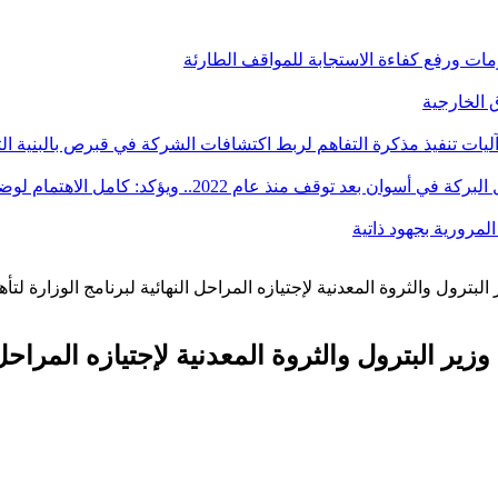
أزمات ورفع كفاءة الاستجابة للمواقف الطارئة
آليات تنفيذ مذكرة التفاهم لربط اكتشافات الشركة في قبرص بالبنية ال
ؤكد: كامل الاهتمام لوضع صعيد مصر على خريطة الاستثمار البترولي
ير البترول والثروة المعدنية لإجتيازه المراحل ا