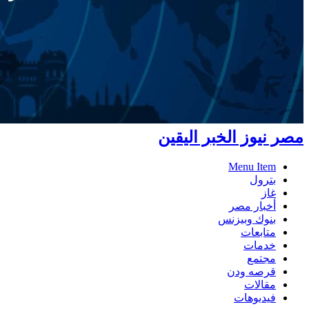
مصر نيوز الخبر اليقين
Menu Item
بترول
غاز
أخبار مصر
بنوك وبيزنس
متابعات
خدمات
مجتمع
قرصه ودن
مقالات
فيديوهات