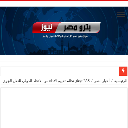
جنوب الوادي القابضة للبترول» تنظم لقاءً توعويًا حول إدارة الأزمات ورفع كفاءة الاس
الرئيسية
/
أخبار مصر
/
PAS تجتاز نظام تقييم الاداء من الاتحاد الدولي للنقل الجوي
من ذاكرة البترول فكرة متميزة ترصد تاريخ القطاع
أكبا تبدأ تصدير 60 ألف طن من زيوت المحركات البحرية للأسواق الخارجية
سيدبك تؤكد ريادتها في جودة الخامات باعتماد عالمي جديد
وزير البترول والثروة المعدنية يبحث مع إكسون موبيل العالمية آليات تنفيذ مذكرة ال
رئيسا العامة وبترومنت في زيارة لحقول ابوسنان