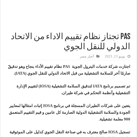
وزير البترول والثروة المعدنية يتفقد استئناف أعمال الحفر بحقل البركة في أسوان بعد توقف منذ عام 2022.. ويؤكد: كامل الاهتمام لوضع صعيد مصر ع
وزير البترول يتابع انتاج حقل البركة في اسوان
النيل للبترول» تحصد شهادة «ISO 39001» لنظام إدارة السلامة المرورية بجهود ذاتية
PAS تجتاز نظام تقييم الاداء من الاتحاد
الدولي للنقل الجوي
يونيو 13, 2023
أخبار مصر
اجتازت شركة خدمات البترول الجوية PAS نظام تقييم الأداء بنجاح وهو تدقيقً
صارمًا آخر للسلامة التشغيلية من قبل الاتحاد الدولي للنقل الجوي (IATA).
تم تصميم برنامج IATA لتدقيق السلامة التشغيلية (IOSA) لتقييم الإدارة
التشغيلية وأنظمة التحكم في شركة طيران.
يتعين على شركات الطيران المسجلة في برنامج IOSA إثبات امتثالها لمعايير
الجودة والسلامة التشغيلية الدولية الصارمة كل عامين و قيم التقييم المتعمق
900 معلمة تشغيلية.
تسجيل IOSA صالح معترف به في صناعة النقل الجوي كدليل على الموثوقية