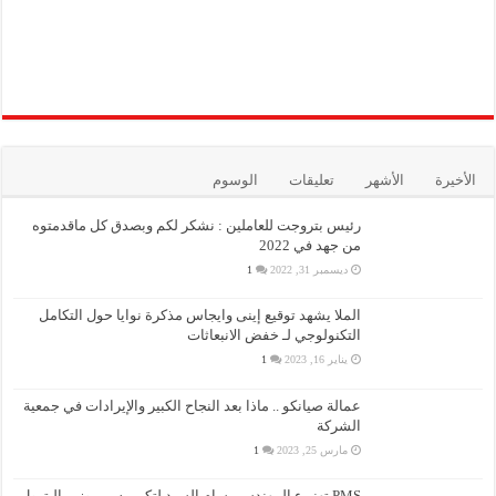
الأخيرة
الأشهر
تعليقات
الوسوم
رئيس بتروجت للعاملين : نشكر لكم وبصدق كل ماقدمتوه
من جهد في 2022
ديسمبر 31, 2022
1
الملا يشهد توقيع إينى وايجاس مذكرة نوايا حول التكامل
التكنولوجي لـ خفض الانبعاثات
يناير 16, 2023
1
عمالة صيانكو .. ماذا بعد النجاح الكبير والإيرادات في جمعية
الشركة
مارس 25, 2023
1
PMS تهنىء المهندس بسام السيد لتكريمه من وزير البترول