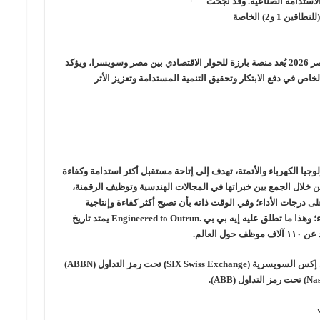
استدامة الصناعية. وقد نجحت
ABB العالمية في خفض انبعاثات الغازات الدفيئة (للنطاقين 1 و2) الخاصة
ويُذكر أن حفل الغرفة التجارية السويسرية في مصر 2026 يُعد منصة بارزة للحوار الاقتصادي بين مصر وسويسرا، ويؤكد
اص في دفع الابتكار وتحقيق التنمية المستدامة وتعزيز الأثر
ً في تكنولوجيا الكهرباء والأتمتة، تهدف إلى إتاحة مستقبل أكثر استدامة وكفاءة
خدام الموارد. تساعد إيه بي بي (ABB)، من خلال الجمع بين خبراتها في المجالات الهندسية وتوظيف الرقمنة،
ى درجات الأداء؛ وفي الوقت ذاته بأن تصبح أكثر كفاءة وإنتاجية
واستدامة حتى تستمر في تحقيق التفوق في الأداء؛ وهذا ما تطلق عليه إيه بي بي .Engineered to Outrun يمتد تاريخ
أُدرجت أسهم شركة إيه بي بي في بورصة أس آي إكس السويسرية (SIX Swiss Exchange) تحت رمز التداول (ABBN)