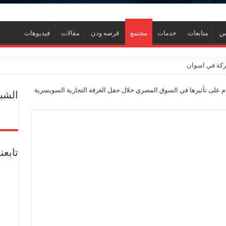
نس
متابعات
خدمات
مجتمع
قرصه ودن
مقالات
فيديوهات
لبركة في اسوان
مصر تحتفل بمرور 100 عام على تأثيرها في السوق المصري خلال حفل الغرفة التجارية السويسرية
الشبك
ين كان الغاز وصل 2مليار قدم يوميا
تابعن
ين وجذبنا 19 مليار دولار استثمارات
ك لإنتاج الواح MDF الخشبية من قش الأرز
حوسة ورحيل رئيس شركة في إيجاس والمعاش المبكر ومطالب وزارة المالية
شركة “كارجاس” حل مشكلة تكدس السيارات بمحطة تموين الغاز