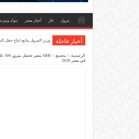
بترول
غاز
أخبار مصر
بنوك وبيز
وزير البترول يتابع انتاج حقل ا
أخبار عاجلة
النيل للبترول» تحصد شهادة «ISO 39001» لنظام إدارة السلامة المرورية بجهود ذاتية
الرئيسية
/
مجتمع
/
ABB 
في مصر 2026
إنجاز بحري جديد … PMS تنهي أعمال إنزال الخطوط البحرية الثلاث بمشروع المرحلة الرابعة لتنمية حقل غاز كاموس البحري التابع لشركة شمال سيناء للبترول
هدوء اعلامي في وزارة البترول
محمود ناجي : لولا جهود الوزارة في عام
وفاء علي : سداد ديون الشركاء ليس بالأمر اله
رئيس القابضة للبتروكيماويات يتفقد مصنع ووت
شائعات وحقائق.. الحركة المن
محافظ مطروح يبحث مع رئيس 