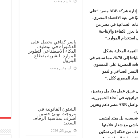
وفي هذا السياق، صرح أحمد حمّاد، رئيس مجلس إدارة شركة ABB مصر: “على
شكّلت ABB عنصرًا أساسيًا في بنية الاقتصاد المصري.
طاعات الصناعية في مصر من
يعزز الكفاءة والإنتاجية
 استخدام الموارد.”
ياسر كفافي يحصل على
الدكتوراه في توظيف
الذكاء الاصطناعي لتطوير
لقيمة المحلية بشكل
الموارد البشرية بقطاع
ملموس؛ حيث رفعنا نسبة المكوّن المحلي في عملياتنا إلى 78%، مما ساهم في
البترول
نتجات المصرية على المستوى
‏أسبوعين مضت
التميز الصناعي والنمو
تصاد المصري ككل .”
ال فريق عمل متكامل ومتميز،
تيجية في أنحاء الجمهورية.
ومن خلال توسيع القدرات الإنتاجية داخل الدولة، تواصل ABB مصر دعم وتعزيز
الشئون القانونية في
».
بتروجت تهنئ حسين
اشرف بمناسبة الزفاف
عي فحسب، بل يمتد ليشمل
السعيد
ماشى مع شعار علامتها
يونيو 23, 2026
Engineered to Outrun، التي تهدف من خلاله إلى تمكين