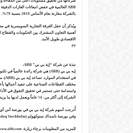
شركائها من تحقيق مستويات أعلى من الكفاءة وال
بالشركة مقارنة بعام الأساس 2019 بنسبة 79%.
أهمية التعاون المشترك بين الحكومات والقطاع الخ
الاقتصادي طويل الأمد.
##
نبذة عن شركة “إية بي بي” ABB:
إيه بي بي (ABB) هي شركة رائدة عالميا
في است
مختلف القطاعات الصناعية على تنفيذ أعمالها بأعل
الشركة إلى أكثر من١٤٠ عاماً ويعمل لديها ما يزيد عن ١١٠ آلاف موظف حول العالم.
وفي بورصة ناسداك ستوكهولم (Nasdaq Stockholm) تحت رمز التداول (ABB).
للمزيد من المعلومات برجاء زيارة: www.abb.com