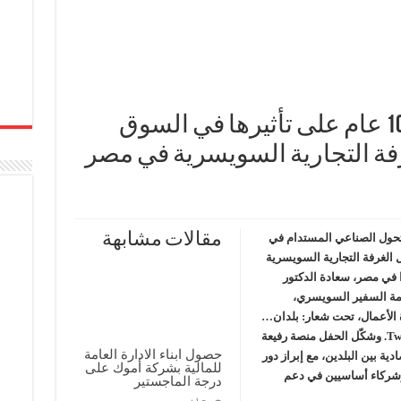
ABB مصر تحتفل بمرور 100 عام على تأثيرها في السوق
ة التجارية السويسرية في مصر
مقالات مشابهة
لتحول الصناعي المستدام في
ي حفل الغرفة التجارية السويسرية
يسرا في مصر، سعادة الدكتور
امة السفير السويسري،
 الأعمال، تحت شعار: بلدان…
وتأثير مشترك – Two Nations, One Shared Impact. وشكّل الحفل منصة رفيعة
حصول ابناء الادارة العامة
ة بين البلدين، مع إبراز دور
للمالية بشركة أموك على
شركاء أساسيين في دعم
درجة الماجستير