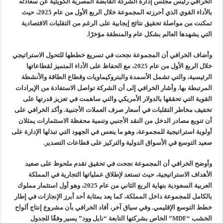
الخرافي رئيس مجلس إدارة الشركة القابضة المصرية الكويتية عن سعادته
بالأداء القوي الذي أحرزته المجموعة خلال الربع الأول من عام 2025، حيث
تمكنت من مواصلة تحقيق نتائج إيجابية على الرغم من التقلبات الاقتصادية
التي يشهدها العالم بشكل عام والمنطقة مؤخرًا.
وأضاف الخرافي أن المجموعة نجحت في تسريع خططها للتحول الاستراتيجي
خلال الربع الأول من عام 2025، مع الحفاظ على الأداء المتميز لقطاعاتها
الرئيسية، والتي تشمل الأسمدة والبتروكيماويات وقطاع الطاقة والأنشطة
المرتبطة بها. وأشار الخرافي إلى أن الشركة تواصل الاستفادة من الإيرادات
القوية التي تحققها بالدولار الأمريكي والتي ساهمت في تعزيز قدرتها على
تخفيف مخاطر التقلبات في أسعار صرف العملات الأجنبية. وأكد الخرافي على
أن تنويع مصادر الدخل من النقد الأجنبي وتنمية محفظة الاستثمارات يمثلان
أولوية استراتيجية للمجموعة، وهو ما ينعس في الجهود التي تبذلها الإدارة على
صعيد التوسع في الأسواق الدولية والتركيز على قطاعات التصدير.
وأوضح الخرافي أن المجموعة نجحت في تحقيق تقدم ملحوظ على صعيد
الأهداف الاستراتيجية، حيث تستعد لإطلاق عملياتها التجارية في المملكة
العربية السعودية بنهاية الربع الثاني من عام 2025، وهو أول استثمار مملوك
بالكامل للمجموعة داخل المملكة، كما يعد بمثابة أحد أبرز الإنجازات في إطار
خطط التوسع الإقليمي. وفي سياق آخر، أفاد الخرافي بأن مشروع إنتاج ألواح
الخشب “MDF” الخاص بشركتها التابعة “نايل وود” يسير وفقًا للجدول