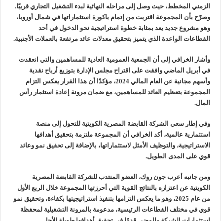
الزمني المخطط، حيث وصل إلى مراحله النهائية لبدء التشغيل التجاري قريبًا.
وصرّح بأن المجموعة اقتربت من إتمام باكورة استثماراتها في شمال أوروبا،
وهو مشروع جديد يعد بمثابة خطوة استراتيجية نحو الدخول في أحد
القطاعات الواعدة الذي يتميز بتحقيق معدلات عائد مرتفعة بالعملات الأجنبية.
وأشار الخرافي إلى أن الجمعية العمومية العادية للمساهمين والتي انعقدت
في أبريل الماضي وافقت على اقتراح مجلس الإدارة بتوزيع أرباح نقدية
وأسهم مجانية عن العام المالي 2024، مؤكدًا أن هذا القرار يعكس التزام
المجموعة بتعظيم العائد للمساهمين، مع ضمان مرونة إعادة استثمار رأس
المال.
وفي إطار سعي الشركة القابضة المصرية الكويتية للتحول إلى منصة
استثمارية عالمية، أكد الخرافي أن المجموعة ملتزمة بتحقيق أهدافها
الاستراتيجية، والتوظيف الأمثل لاستثماراتها، بالإضافة إلى تحقيق نمو وعائد
قوي على المدى الطويل.
ومن جانبه أعرب جون روك، العضو المنتدب للشركة القابضة المصرية
الكويتية عن اعتزازه بالنتائج القوية التي أحرزتها المجموعة خلال الربع الأول
من عام 2025، وهو ما يعكس التزامها بتنفيذ استراتيجيتها بكفاءة، وتحقيق نمو
قوي في مختلف القطاعات الرئيسية، مدعومة بالمرونة التشغيلية لمحفظة
استثمارات الشركة والمضي قدمًا في تحقيق أهدافها طويلة الأجل.