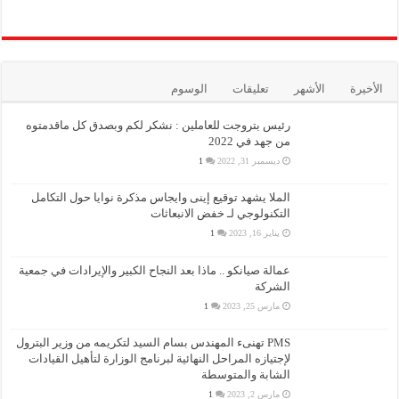
الأخيرة
الأشهر
تعليقات
الوسوم
رئيس بتروجت للعاملين : نشكر لكم وبصدق كل ماقدمتوه
من جهد في 2022
ديسمبر 31, 2022
1
الملا يشهد توقيع إينى وايجاس مذكرة نوايا حول التكامل
التكنولوجي لـ خفض الانبعاثات
يناير 16, 2023
1
عمالة صيانكو .. ماذا بعد النجاح الكبير والإيرادات في جمعية
الشركة
مارس 25, 2023
1
PMS تهنىء المهندس بسام السيد لتكريمه من وزير البترول
لإجتيازه المراحل النهائية لبرنامج الوزارة لتأهيل القيادات
الشابة والمتوسطة