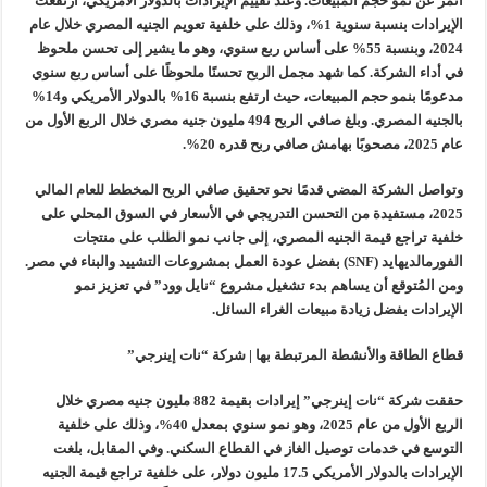
أثمر عن نمو حجم المبيعات. وعند تقييم الإيرادات بالدولار الأمريكي، ارتفعت
الإيرادات بنسبة سنوية 1%، وذلك على خلفية تعويم الجنيه المصري خلال عام
2024، وبنسبة 55% على أساس ربع سنوي، وهو ما يشير إلى تحسن ملحوظ
في أداء الشركة. كما شهد مجمل الربح تحسنًا ملحوظًا على أساس ربع سنوي
مدعومًا بنمو حجم المبيعات، حيث ارتفع بنسبة 16% بالدولار الأمريكي و14%
بالجنيه المصري. وبلغ صافي الربح 494 مليون جنيه مصري خلال الربع الأول من
عام 2025، مصحوبًا بهامش صافي ربح قدره 20%.
وتواصل الشركة المضي قدمًا نحو تحقيق صافي الربح المخطط للعام المالي
2025، مستفيدة من التحسن التدريجي في الأسعار في السوق المحلي على
خلفية تراجع قيمة الجنيه المصري، إلى جانب نمو الطلب على منتجات
الفورمالديهايد (SNF) بفضل عودة العمل بمشروعات التشييد والبناء في مصر.
ومن المُتوقع أن يساهم بدء تشغيل مشروع “نايل وود” في تعزيز نمو
الإيرادات بفضل زيادة مبيعات الغراء السائل.
قطاع الطاقة والأنشطة المرتبطة بها | شركة “نات إينرجي”
حققت شركة “نات إينرجي” إيرادات بقيمة 882 مليون جنيه مصري خلال
الربع الأول من عام 2025، وهو نمو سنوي بمعدل 40%، وذلك على خلفية
التوسع في خدمات توصيل الغاز في القطاع السكني. وفي المقابل، بلغت
الإيرادات بالدولار الأمريكي 17.5 مليون دولار، على خلفية تراجع قيمة الجنيه