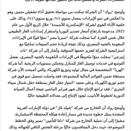
وأوضح “روك” أن الشركة تمكنت من مواصلة تحقيق أداء تشغيلي متميز، وهو
ما انعكس في نمو الإيرادات بمعدل سنوي 1%، وربع سنوي17%، وذلك على
خلفية الأداء القوي لشركة “الإسكندرية للأسمدة” خلال الربع الأول من عام
2025، مدعومة بارتفاع أسعار تصدير اليوريا واستقرار إمدادات الغاز الطبيعي
خلال نفس الفترة. كما سجلت شركة “سبريا مصر” نموًا قويًا في الإيرادات
المقومة بالجنيه المصري، وذلك نتيجة لزيادة حجم المبيعات تماشيًا مع
استراتيجية الشركة لتعزيز حصتها السوقية. وأشار إلى أن شركة “نات
إينرجي” سجلت نموًا ملحوظًا في الإيرادات المُقومة بالجنيه المصري، بفضل
التوسع في خدمات توصيل الغاز للمنازل وتحسّن مستويات الربحية. أما شركة
“كهربا” المتخصصة في مجال توليد وتوزيع الكهرباء، والتي أصبحت الآن شركة
مستقلة ضمن القوائم المالية للمجموعة، فقد واصلت تسجيل نمو قوي في
حجم توزيع الكهرباء. وعلى صعيد “امتياز حقل الغاز بمنطقة حقل شمال سيناء
البحري”، فقد تراجع الإنتاج خلال شهر فبراير الماضي نتيجة أعمال الصيانة
الدورية لخطوط الأنابيب، ليعود الإنتاج إلى معدلاته الطبيعية حاليًا.
وأوضح روك أن التخارج من شركة “شيلد غاز” في دولة الإمارات العربية
المتحدة يمثل خطوة جديدة في مسار إعادة هيكلة المحفظة الاستثمارية،
مشيرًا إلى أن عملية التخارج من شركة “دلتا للتأمين” تسير وفق الخطط
الموضوعة، حيث دخل المتنافسون حاليًا مرحلة الفحص النافي للجهالة، وذلك