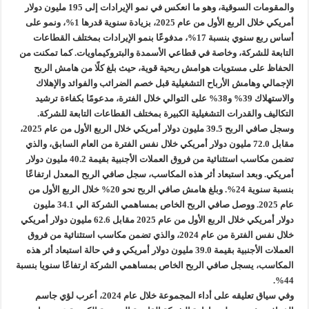
والمقومات السوقية، وهو ما انعكس في نمو الإيرادات إلى 195 مليون دولار
أمريكي خلال الربع الأول من عام 2025، بزيادة سنوية قدرها 1%، ونمو على
أساس ربع سنوي بنسبة 17%، مدفوعًا بنمو الإيرادات بمختلف القطاعات
التابعة للشركة، وخاصة في قطاعي الأسمدة والبتروكيماويات. كما تمكنت من
الحفاظ على مستويات هوامش ربحية قوية، حيث بلغ كلًا من هامش الربح
الإجمالي وهامش الأرباح التشغيلية قبل خصم الضرائب والفوائد والإهلاك
والاستهلاك 39% و38% على التوالي خلال الفترة، مدعومًا بكفاءة ترشيد
التكاليف والقدرات التشغيلية الكبيرة بمختلف القطاعات التابعة للشركة.
وسجل صافي الربح 39.5 مليون دولار أمريكي خلال الربع الأول من عام 2025،
مقابل 72.0 مليون دولار أمريكي خلال نفس الفترة من العام السابق، والذي
تضمن مكاسب استثنائية من فروق العملات الأجنبية بقيمة 40.2 مليون دولار
أمريكي. وبعد استبعاد أثر هذه المكاسب، سجل صافي الربح المعدل ارتفاعًا
بنسبة سنوية 24%. وبلغ هامش صافي الربح نحو 20% خلال الربع الأول من
عام 2025. ووصل صافي الربح الخاص بمساهمي الشركة الي 34.1 مليون
دولار أمريكي خلال الربع الأول من عام 2025 مقابل 62.6 مليون دولار أمريكي
خلال نفس الفترة من عام 2024، والذي تضمن مكاسب استثنائية من فروق
العملات الأجنبية بقيمة 39.0 مليون دولار أمريكي و في حالة استبعاد أثر هذه
المكاسب، يسجل صافي الربح الخاص بمساهمي الشركة ارتفاعًا سنويا بنسبة
44%.
وفي سياق تعليقه على أداء المجموعة خلال عام 2024، أعرب لؤي جاسم