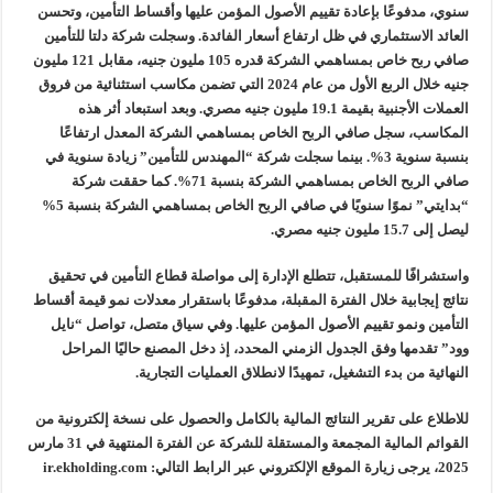
سنوي، مدفوعًا بإعادة تقييم الأصول المؤمن عليها وأقساط التأمين، وتحسن
العائد الاستثماري في ظل ارتفاع أسعار الفائدة. وسجلت شركة دلتا للتأمين
صافي ربح خاص بمساهمي الشركة قدره 105 مليون جنيه، مقابل 121 مليون
جنيه خلال الربع الأول من عام 2024 التي تضمن مكاسب استثنائية من فروق
العملات الأجنبية بقيمة 19.1 مليون جنيه مصري. وبعد استبعاد أثر هذه
المكاسب، سجل صافي الربح الخاص بمساهمي الشركة المعدل ارتفاعًا
بنسبة سنوية 3%. بينما سجلت شركة “المهندس للتأمين” زيادة سنوية في
صافي الربح الخاص بمساهمي الشركة بنسبة 71%. كما حققت شركة
“بدايتي” نموًا سنويًا في صافي الربح الخاص بمساهمي الشركة بنسبة 5%
ليصل إلى 15.7 مليون جنيه مصري.
واستشرافًا للمستقبل، تتطلع الإدارة إلى مواصلة قطاع التأمين في تحقيق
نتائج إيجابية خلال الفترة المقبلة، مدفوعًا باستقرار معدلات نمو قيمة أقساط
التأمين ونمو تقييم الأصول المؤمن عليها. وفي سياق متصل، تواصل “نايل
وود” تقدمها وفق الجدول الزمني المحدد، إذ دخل المصنع حاليًا المراحل
النهائية من بدء التشغيل، تمهيدًا لانطلاق العمليات التجارية.
للاطلاع على تقرير النتائج المالية بالكامل والحصول على نسخة إلكترونية من
القوائم المالية المجمعة والمستقلة للشركة عن الفترة المنتهية في 31 مارس
2025، يرجى زيارة الموقع الإلكتروني عبر الرابط التالي: ir.ekholding.com