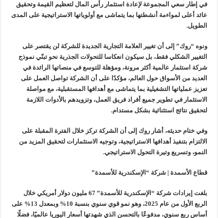
في إطار سعي المجموعة لإعادة استثمار رأس المال لتعظيم القيمة وتحقيق
عائد أعلى لمواءمة أنشطتها بما يتماشى مع أولوياتها الاستراتيجية على المدى
الطويل.
ونوه “روك” إلى أن تغيير العلامة التجارية الجديدة للشركة لن يقتصر على
التغيير الشكلي فقط، بل سيكون انعكاسا للتحولات الجذرية نحو تبنّي نموذج
شركة استثمار عالمية أكثر مرونة، ومؤهلة للتوسع في منصاتها الرائدة في
العديد من الأسواق حول العالم، مؤكدًا على أن الشركة تواصل العمل على
تعزيز عملياتها التشغيلية بما يتماشى مع أهدافها المستقبلية، مع مواصلة
الاستثمار في تطوير جميع أفراد فريق العمل، وتزويدهم بالأدوات اللازمة
لتحقيق نتائج استثنائية بشكل مستدام.
وفي ختام حديثه، أشار روك إلى أن الشركة تركز خلال الفترة المقبلة على
الالتزام بتنفيذ أهدافها الاستراتيجية، وتوجيه الاستثمارات لتحقيق المزيد من
النمو، وتسريع وتيرة التحول الاستراتيجي.
قطاع الأسمدة | شركة “الإسكندرية للأسمدة”
بلغت إيرادات شركة “الإسكندرية للأسمدة” 67 مليون دولار أمريكي خلال
الربع الأول من عام 2025، وهو نمو قوي سنوي بنسبة 10% وبمعدل 13% على
أساس ربع سنوي، مدفوعًا بالتحسن الذي شهدتها أسعار اليوريا عالميًا، فضلًا