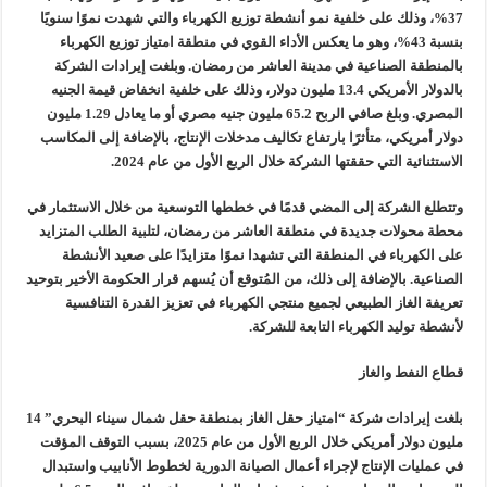
37%، وذلك على خلفية نمو أنشطة توزيع الكهرباء والتي شهدت نموًا سنويًا
بنسبة 43%، وهو ما يعكس الأداء القوي في منطقة امتياز توزيع الكهرباء
بالمنطقة الصناعية في مدينة العاشر من رمضان. وبلغت إيرادات الشركة
بالدولار الأمريكي 13.4 مليون دولار، وذلك على خلفية انخفاض قيمة الجنيه
المصري. وبلغ صافي الربح 65.2 مليون جنيه مصري أو ما يعادل 1.29 مليون
دولار أمريكي، متأثرًا بارتفاع تكاليف مدخلات الإنتاج، بالإضافة إلى المكاسب
الاستثنائية التي حققتها الشركة خلال الربع الأول من عام 2024.
وتتطلع الشركة إلى المضي قدمًا في خططها التوسعية من خلال الاستثمار في
محطة محولات جديدة في منطقة العاشر من رمضان، لتلبية الطلب المتزايد
على الكهرباء في المنطقة التي تشهدا نموًا متزايدًا على صعيد الأنشطة
الصناعية. بالإضافة إلى ذلك، من المُتوقع أن يُسهم قرار الحكومة الأخير بتوحيد
تعريفة الغاز الطبيعي لجميع منتجي الكهرباء في تعزيز القدرة التنافسية
لأنشطة توليد الكهرباء التابعة للشركة.
قطاع النفط والغاز
بلغت إيرادات شركة “امتياز حقل الغاز بمنطقة حقل شمال سيناء البحري” 14
مليون دولار أمريكي خلال الربع الأول من عام 2025، بسبب التوقف المؤقت
في عمليات الإنتاج لإجراء أعمال الصيانة الدورية لخطوط الأنابيب واستبدال