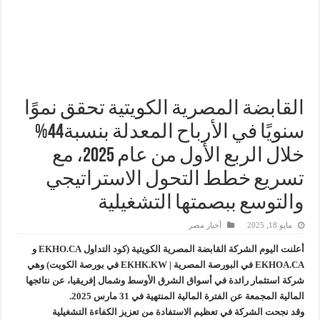
إنجاز بحري جديد … PMS تنهي أعمال إنزال الخطوط البحرية الثلاث بمشروع المرحلة الرابعة لتنمية حقل غاز كاموس البحري التابع لشركة شمال سيناء للبترول
هدوء اعلامي في وزارة البترول
محمود ناجي : لولا جهود الوزارة في عامين كان الغاز وصل 2مليار قدم يوميا
القابضة المصرية الكويتية تحقق نموًا
سنويًا في الأرباح المعدلة بنسبة44%
خلال الربع الأول من عام 2025، مع
تسريع خطط التحول الاستراتيجي
والتوسع ببصمتها التشغيلية
مايو 18, 2025
أخبار مصر
أعلنت اليوم الشركة القابضة المصرية الكويتية (كود التداول EKHO.CA و
EKHOA.CA في البورصة المصرية | EKHK.KW في بورصة الكويت) وهي
شركة استثمار رائدة في أسواق الشرق الأوسط وشمال إفريقيا، عن نتائجها
المالية المجمعة عن الفترة المالية المنتهية في 31 مارس 2025.
وقد نجحت الشركة في تعظيم الاستفادة من تعزيز الكفاءة التشغيلية