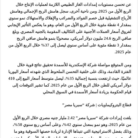
عن تحسن مستويات إمدادات الغاز الطبيعي اللازمة لعمليات الإنتاج خلال
الربع الأول من 2025. ومن ناحية أخرى، سجل هامش الربح الإجمالي وهامش
الأرباح التشغيلية قبل خصم الفوائد والضرائب والإهلاك والاستهلاك نمو سنوي
بمقدار 4 نقطة مئوية خلال الربع الأول من العام، وهو ما يعكس التأثير الإيجابي
لفروق أسعار العملات الأجنبية على التكاليف المقومة بالجنيه المصري. وبلغ
صافي الربح 24.6 مليون دولار أمريكي، مصحوبًا بنمو هامش صافي الربح
بمقدار 3 نقطة مئوية على أساس سنوي ليصل إلى 37% خلال الربع الأول من
عام 2025.
ومن المتوقع مواصلة شركة الإسكندرية للأسمدة تحقيق نتائج قوية خلال
الفترة القادمة، وذلك على خلفية التحسن الملحوظ الذي شهدته أسعار اليوريا
عالميًا، حيث ارتفعت بنسبة إجمالية 35%، ليصل متوسط أسعار البيع إلى 410
دولار أمريكي للطن خلال الربع الأول من عام 2025. كما تشير التوقعات إلى
قيام الحكومة بزيادة أسعار الأسمدة في السوق المحلي
قطاع البتروكيماويات | شركة “سبريا مصر”
بلغت إيرادات شركة “سبريا مصر” 2.42 مليار جنيه مصري خلال الربع الأول
من عام 2025، وهو نمو بمعدل سنوي 42%، وعلى أساس ربع سنوي 58%،
وذلك بفضل الاستراتيجية التي تتبناها الإدارة لزيادة حصتها السوقية وهو ما