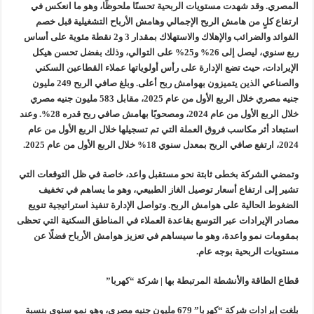
المصري. وقد شهدت مستويات الربحية تحسنًا ملحوظًا، وهو ما انعكس في
ارتفاع كلٍ من هامش الربح الإجمالي وهامش الأرباح التشغيلية قبل خصم
الفوائد والضرائب والإهلاك والاستهلاك بمقدار 3 و2 نقطة مئوية على أساس
ربع سنوي، ليصل إلى 26% و25% على التوالي، وذلك بفضل تحسن هيكل
الإيرادات، حيث تضع الإدارة على رأس أولوياتها عملاء القطاعين السكني
والصناعي الذين يتميزون بهوامش ربح أعلى. وبلغ صافي الربح 249 مليون
جنيه مصري خلال الربع الأول من عام 2025، مقابل 583 مليون جنيه مصري
خلال الربع الأول من عام 2024، ومصحوبًا بهامش صافي ربح قدره 28%. وعند
استبعاد أثر مكاسب فروق العملة التي تم تسجيلها خلال الربع الأول من عام
2024، ارتفع صافي الربح بمعدل سنوي 18% خلال الربع الأول من عام 2025.
وتمضي الشركة بخطى ثابتة نحو مستقبل واعد، خاصة في ظل التوقعات التي
تشير إلى ارتفاع أسعار توصيل الغاز الطبيعي، وهو ما يساهم في تخفيف
الضغوط الحالية على هوامش الربح. وتواصل الإدارة تنفيذ استراتيجية تنويع
مصادر الإيرادات عبر التوسع بقاعدة العملاء في المناطق السكنية التي تحظى
بمقومات نمو واعدة، وهو ما سيساهم في تعزيز هوامش الأرباح فضلًا عن
مستويات الربحية بوجه عام.
قطاع الطاقة والأنشطة المرتبطة بها | شركة “كهربا”
بلغت إيرادات شركة “كهربا” 679 مليون جنيه مصري، وهو نمو سنوي بنسبة