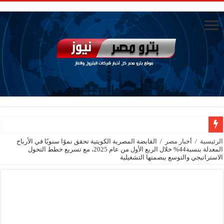
الاستغناء عن ثلاث موظفين في المكتب الفني للوزير
الرئيسية
/
أخبار مصر
/
القابضة المصرية الكويتية تحقق نموًا سنويًا في الأرباح
المعدلة بنسبة44% خلال الربع الأول من عام 2025، مع تسريع خطط التحول
وزير البترول والثروة المعدنية يبحث مع إكسون موبيل العالمية آليات تنفيذ مذكرة ال
الاستراتيجي والتوسع ببصمتها التشغيلية
رئيسا العامة وبترومنت في زيارة لحقول ابوسنان
وزير البترول والثروة المعدنية يتفقد استئناف أعمال الحفر بحقل البركة في أسوان بعد توقف منذ عام 2022.. ويؤكد: كامل الاهتمام لوضع صعيد مصر ع
وزير البترول يتابع انتاج حقل البركة في اسوان
النيل للبترول» تحصد شهادة «ISO 39001» لنظام إدارة السلامة المرورية بجهود ذاتية