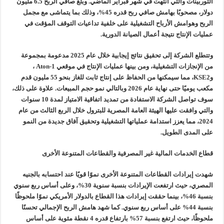
التوربينات والتي انتهت في شهر فبراير الماضي. وبلغ صافي الربح 6.5 مليون
دولار، مصحوبًا بهامش صافي ربح قدره 45%، وذلك بما يتماشى مع مجمل
الربح وهوامش الأرباح التشغيلية على خلفية تداعيات التوقف المؤقت في
عمليات الإنتاج نتيجة أعمال الصيانة الدورية.
وتتطلع الشركة إلى تحقيق نتائج إيجابية خلال عام 2025 مدعومة بمجموعة
من الإنجازات التشغيلية، ومن بينها عمليات الإنتاج في موقعي Aton-1 ،
وKSE2، مما سيمكنها من الحفاظ على إنتاج ثابت للغاز بنحو 55 مليون قدم
مكعب يوميًا حتى نهاية عام 2026 وبالتالي نمو حجم المبيعات. علاوة على ذلك،
سوف تواصل الشركة الاستفادة من تمديد اتفاقية الامتياز لمدة 10 سنوات
والتي وافقت عليها الهيئة العامة المصرية للبترول خلال الربع الثالث من عام
2024، مما يعزز استدامة عملياتها التشغيلية وتحقيق آفاق جديدة من النمو
على المدى الطويل.
قطاع الخدمات المالية غير المصرفية والقطاعات المتنوعة الأخرى
شهدت إيرادات القطاعات المتنوعة الأخرى نموًا قويًا عند احتسابه بالجنيه
المصري، حيث ارتفعت الإيرادات بنسبة سنوية 30%، وعلى أساس ربع سنوي
بنسبة 46%، بينما حققت إيرادات هذا القطاع بالدولار الأمريكي نموًا ملحوظًا
بنسبة 44% على أساس ربع سنوي. كما شهد هامش الربح الإجمالي تحسنًا
ملحوظًا، حيث ارتفع بنسبة 57% بارتفاع قدره 4 نقطة مئوية على أساس