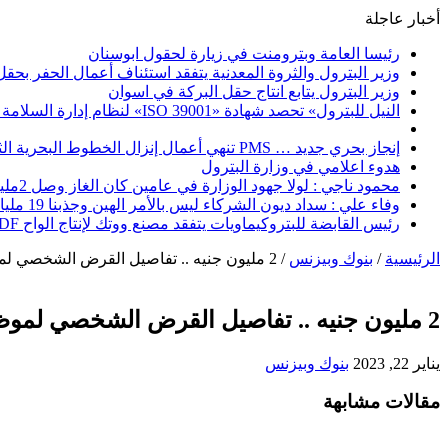
أخبار عاجلة
رئيسا العامة وبترومنت في زيارة لحقول ابوسنان
وزير البترول والثروة المعدنية يتفقد استئناف أعمال الحفر بحقل البركة في أسوان بعد توقف منذ عام 2022.. وي
وزير البترول يتابع انتاج حقل البركة في اسوان
النيل للبترول» تحصد شهادة «ISO 39001» لنظام إدارة السلامة المرورية بجهود ذاتية
إنجاز بحري جديد … PMS تنهي أعمال إنزال الخطوط البحرية الثلاث بمشروع المرحلة الرابعة لتنمية حقل غاز كاموس البحري التابع لشركة شمال سيناء للبترول
هدوء اعلامي في وزارة البترول
محمود ناجي : لولا جهود الوزارة في عامين كان الغاز وصل 2مليار قدم يوميا
وفاء علي : سداد ديون الشركاء ليس بالأمر الهين وجذبنا 19 مليار دولار استثمارات
رئيس القابضة للبتروكيماويات يتفقد مصنع ووتك لإنتاج الواح MDF الخشبية من قش الأرز
الرئيسية
/
بنوك وبيزنس
/
2 مليون جنيه .. تفاصيل القرض الشخصي لموظفون البترول من ABC
2 مليون جنيه .. تفاصيل القرض الشخصي لموظفون البترول من ABC
يناير 22, 2023
بنوك وبيزنس
مقالات مشابهة