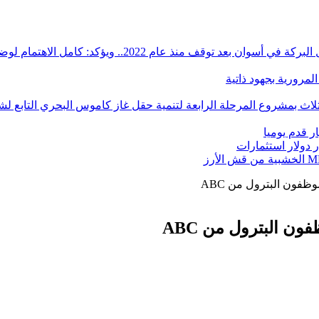
ؤكد: كامل الاهتمام لوضع صعيد مصر على خريطة الاستثمار البترولي