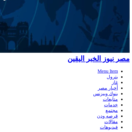
مصر نيوز الخبر اليقين
Menu Item
بترول
غاز
أخبار مصر
بنوك وبيزنس
متابعات
خدمات
مجتمع
قرصه ودن
مقالات
فيديوهات