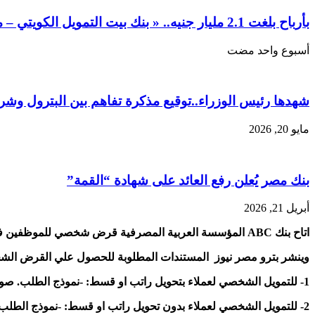
بأرباح بلغت 2.1 مليار جنيه.. « بنك بيت التمويل الكويتي – مصر» يواصل أداءه القوي في النصف الأول من 2026
‏أسبوع واحد مضت
شهدها رئيس الوزراء..توقيع مذكرة تفاهم بين البترول وش
مايو 20, 2026
بنك مصر يُعلن رفع العائد على شهادة “القمة”
أبريل 21, 2026
اتاح بنك ABC المؤسسة العربية المصرفية قرض شخصي للموظفين في شركات قطاع البترول يصل الي ٢ مليون جنيه .
وينشر بترو مصر نيوز المستندات المطلوبة للحصول علي القرض الشخصي 
1- للتمويل الشخصي لعملاء بتحويل راتب او قسط: -نموذج الطلب. صورة من بطاقة الرقم القومي. -شهادة حديثة بالراتب الشهري. -إيصال مرافق حديث. -تعهد بتحويل الراتب / القسط.
2- للتمويل الشخصي لعملاء بدون تحويل راتب او قسط: -نموذج الطلب. صورة من بطاقة الرقم القومي. -شهادة حديثة بالراتب الشهري. إيصال مرافق حديث