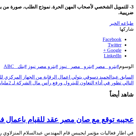
ضريبية.
طباعه الخبر
شاركها
Facebook
Twitter
Google +
LinkedIn
الوسوم
#بترو _مصر
#بترو _مصر _نيوز
#بترو مصر نيوز
#بنك _ABC
السابق
عبدالحميد دسوقي يتولي اعمال الرقابة من الجهاز المركزي 
التالي
تطور في أداء التعاون للبترول ورفع رأس مال الشركة لـ 2مليار جنيه
شاهد أيضاً
عجيبه توقع مع صان مصر عقد للقيام باعمال
في اطار فعاليات مؤتمر ايجيبس قام المهندس عبدالسلام المنزلاوي 