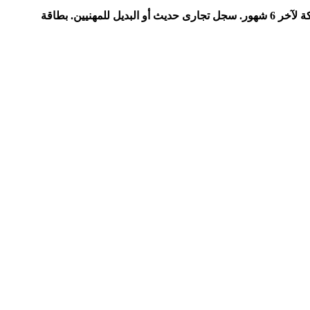
3- للتمويل الشخصي لأصحاب المهن الحرة. نموذج الطلب. صورة من بطاقة الرقم القومي. ايصال مرافق حديث. كشف حساب شخصي / شركة لآخر 6 شهور. سجل تجارى حديث أو البديل للمهنيين. بطاقة