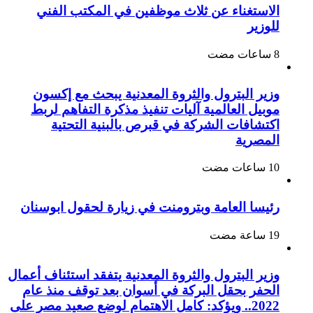
الاستغناء عن ثلاث موظفين في المكتب الفني
للوزير
وزير البترول والثروة المعدنية يبحث مع إكسون
موبيل العالمية آليات تنفيذ مذكرة التفاهم لربط
اكتشافات الشركة في قبرص بالبنية التحتية
المصرية
رئيسا العامة وبترومنت في زيارة لحقول ابوسنان
وزير البترول والثروة المعدنية يتفقد استئناف أعمال
الحفر بحقل البركة في أسوان بعد توقف منذ عام
2022.. ويؤكد: كامل الاهتمام لوضع صعيد مصر على