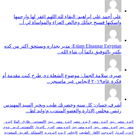
علي أحمد علي إبراهيم: البقاء لله اللهم اغفر لها وارحمها
واسكنها فسيح جناتك وخالص العزاء والمواساة لي ا...
Eslam Elnaggar Egyptian: مدير بجداره ويستحق اكتر من كده
بكتير بالتوفيق دائما أن شاء الله...
صبرى سلامة الجمل: موضوع الشعلة دى طرح كنت مقدمة أو
فكرة عام٢٠١٩ لايجاس عبر ماسنجر...
أشرف حسان: كل سنه وحضرتك طيب وبخير السيد المهندس
رئيس مجلس الإدارة والعضو المنتدب م/وليد لط...
#بترو _مصر _نيوز
#بترو _مصر
# بترو_ مصر
#بترو _مصر_ نيوز
#المهندس _طارق _الملا
#بترو_
مصر_ نيوز
#بترو_ مصر _نيوز
#بترو مصر نيوز
#بترو مصر
#وزير _البترول
#المهندس كريم_ بدوي
# وزير البترول
#بتروجت
#الغاز _الطبيعي
#ايجاس
# بترو
#بتروتريد
#المملكة _العربية _السعودية