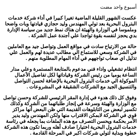
‏أسبوع واحد مضت
عكست الشهور القليلة الماضية تغيرا كبيرا في أداء شركة خدمات
البترول البحرية بعد تولي المهندس وليد حجازي قيادتها وبات واضحا
وملموسا في الوزارة والهيئة ان هناك نمط جديد من سياسة الإدارة
بدي يحجز لنفسه بقوة تواجدا علي أجندة عمل الشركة .
حالة من الارتياح سادت في مواقع العمل وتواصل جيد مع العاملين
في الشركة وسعي للاستماع الي مطالب عديدة لهم والعمل علي
تذليل اي صعاب تواجههم في أداء المهام المطلوبة منهم .
انتظام تشغيلي واداء فني مدعوم بالمتابعة المستمرة وعلي مدار
الساعة يوميا من رئيس الشركة وقياداتها لكل تفاصيل الأعمال
الموكولة الي خدمات البترول البحرية بالإضافة لحسن التواصل
والتنسيق الجيد مع الشركات الشقيقة في المشروعات .
وفوق كل ذلك هدوء في إدارة المقر الرئيسي للشركة وحسن تواصل
مع الوزارة والهيئة وسرعة في إنجاز طلباتهما من الشركة وكذلك
تكسير لبعض من التابلوهات القديمة التي ظن البعض أنها مراكز
قوي في الشركة لابمكن الاقتراب منها ولكن المهندس وليد يدير
الأمر بحكمة ويحسن التصرف مع هذه الملفات بما يجعله في رئاسة
خدمات البترول البحرية اختيارا صادف أهله وربما تكون هذه الشركة
خطوة وبداية لتولي شركات اكبر في المرحلة القادمة .