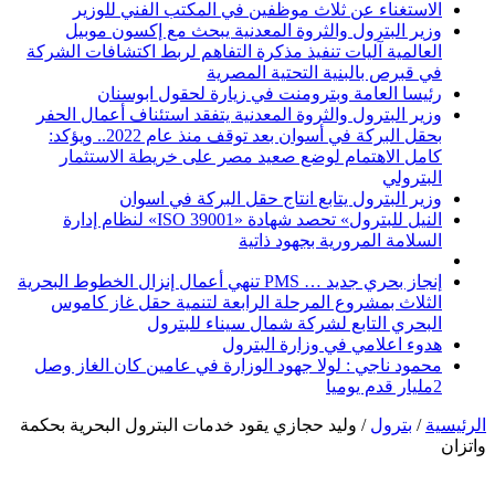
الاستغناء عن ثلاث موظفين في المكتب الفني للوزير
وزير البترول والثروة المعدنية يبحث مع إكسون موبيل
العالمية آليات تنفيذ مذكرة التفاهم لربط اكتشافات الشركة
في قبرص بالبنية التحتية المصرية
رئيسا العامة وبترومنت في زيارة لحقول ابوسنان
وزير البترول والثروة المعدنية يتفقد استئناف أعمال الحفر
بحقل البركة في أسوان بعد توقف منذ عام 2022.. ويؤكد:
كامل الاهتمام لوضع صعيد مصر على خريطة الاستثمار
البترولي
وزير البترول يتابع انتاج حقل البركة في اسوان
النيل للبترول» تحصد شهادة «ISO 39001» لنظام إدارة
السلامة المرورية بجهود ذاتية
إنجاز بحري جديد … PMS تنهي أعمال إنزال الخطوط البحرية
الثلاث بمشروع المرحلة الرابعة لتنمية حقل غاز كاموس
البحري التابع لشركة شمال سيناء للبترول
هدوء اعلامي في وزارة البترول
محمود ناجي : لولا جهود الوزارة في عامين كان الغاز وصل
2مليار قدم يوميا
الرئيسية
/
بترول
/
وليد حجازي يقود خدمات البترول البحرية بحكمة
واتزان