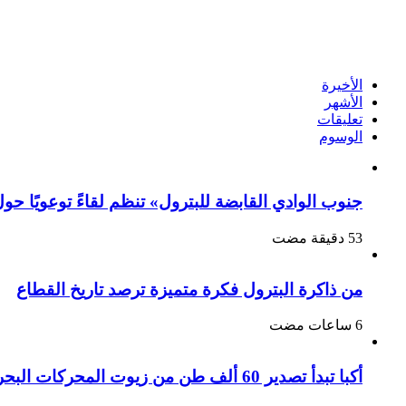
الأخيرة
الأشهر
تعليقات
الوسوم
جنوب الوادي القابضة للبترول» تنظم لقاءً توعويًا حو
من ذاكرة البترول فكرة متميزة ترصد تاريخ القطاع
أكبا تبدأ تصدير 60 ألف طن من زيوت المحركات البحرية للأسواق الخارجية