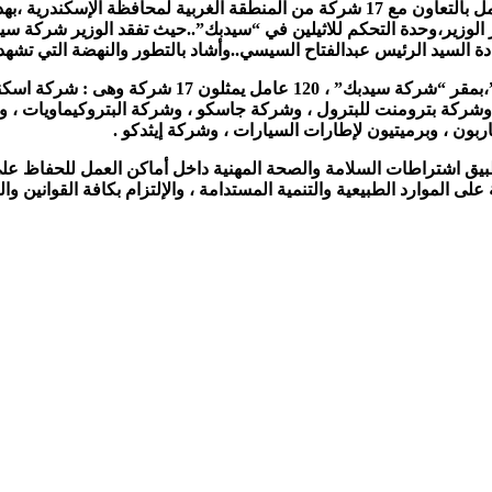
ابراهيم رئيس مجلس الإدارة والعضو المنتدب،والتي أطلقتها وزارة العمل بالتعاون مع 17 ش
ا زار الوزير،وحدة التحكم للاثيلين في “سيدبك”..حيث تفقد الوزير شركة
دة السيد الرئيس عبدالفتاح السيسي..وأشاد بالتطور والنهضة التي تشهدها
وبحسب بيان صحفي ،شارك فى ختام فعاليات مبادرة” سلامت
، وشركة بترومنت للبترول ، وشركة جاسكو ، وشركة البتروكيماويات ، و
بون ، وبرميتيون لإطارات السيارات ، وشركة إيثدكو .
طبيق اشتراطات السلامة والصحة المهنية داخل أماكن العمل للحفاظ على
موارد الطبيعية والتنمية المستدامة ، والإلتزام بكافة القوانين واللوائ