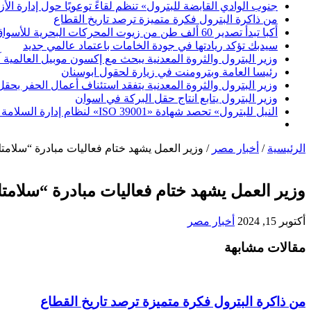
جنوب الوادي القابضة للبترول» تنظم لقاءً توعويًا حول إدارة ال
من ذاكرة البترول فكرة متميزة ترصد تاريخ القطاع
أكبا تبدأ تصدير 60 ألف طن من زيوت المحركات البحرية للأسواق الخارجية
سيدبك تؤكد ريادتها في جودة الخامات باعتماد عالمي جديد
وزير البترول والثروة المعدنية يبحث مع إكسون موبيل العالمية 
رئيسا العامة وبترومنت في زيارة لحقول ابوسنان
وزير البترول والثروة المعدنية يتفقد استئناف أعمال الحفر بحقل البركة في أسوان بعد توقف منذ عام 2022.. وي
وزير البترول يتابع انتاج حقل البركة في اسوان
النيل للبترول» تحصد شهادة «ISO 39001» لنظام إدارة السلامة المرورية بجهود ذاتية
الرئيسية
/
أخبار مصر
/
وزير العمل يشهد ختام فعاليات مبادرة “سلامت
وزير العمل يشهد ختام فعاليات مبادرة “سلامت
أكتوبر 15, 2024
أخبار مصر
مقالات مشابهة
من ذاكرة البترول فكرة متميزة ترصد تاريخ القطاع