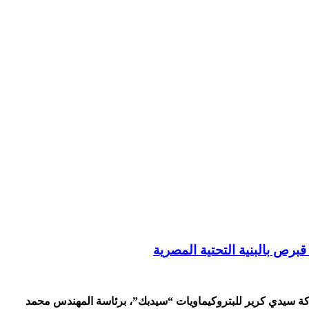
برص بالبنية التحتية المصرية
ركة سيدي كرير للبتروكيماويات “سيدبك”، برئاسة المهندس محمد