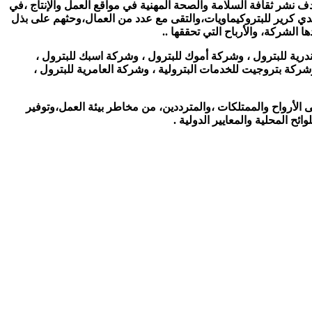
ركة من المنطقة الغربية لمحافظة الإسكندرية ،بهدف نشر ثقافة السلامة والصحة المهنية في مواقع العمل والإنتاج ،في
 سيدي كرير للبتروكيماويات،والتقى مع عدد من العمال،وحثهم على بذل
 الشركة، والأرباح التي تحققها ..
ك تهمنا”،بمقر “شركة سيدبك” ، 120 عامل يمثلون 17 شركة وهى : شركة اسكندرية للبترول ، وشركة أموك للبترول ، وشركة اسبك للبترول ،
شركة بتروجيت للخدمات البترولية ، وشركة العامرية للبترول ،
 الأرواح والممتلكات ،والمترددين، من مخاطر بيئة العمل،وتوفير
ح المحلية والمعايير الدولية .