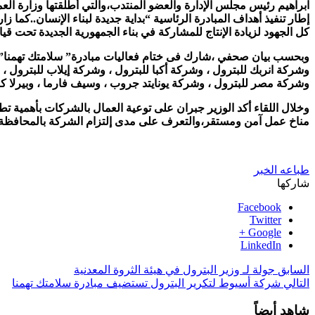
إطار تنفيذ أهداف المبادرة الرئاسية “بداية جديدة لبناء الإنسان..كم
كل الجهود لزيادة الإنتاج للمشاركة في بناء الجمهورية الجديدة تحت قيا
وشركة انربك للبترول ، وشركة أكبا للبترول ، وشركة إيلاب للبترول 
وشركة مصر للبترول ، وشركة يونايتد جروب ، وسيف فارما ، وبيرلا كار
وخلال اللقاء أكد الوزير جبران على توعية العمال بالشركات بأهمية ت
مناخ عمل آمن ومستقر،والتعرف على مدى إلتزام الشركة بالمحافظة على ال
طباعه الخبر
شاركها
Facebook
Twitter
Google +
LinkedIn
السابق
جولة لـ وزير البترول في هيئة الثروة المعدنية
التالي
شركة أسيوط لتكرير البترول تستضيف مبادرة سلامتك تهمنا
شاهد أيضاً