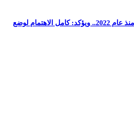
وزير البترول والثروة المعدنية يتفقد استئناف أعمال الحفر بحقل البركة في أسوان بعد توقف منذ عام 2022.. ويؤكد: كامل الاهتمام لوضع