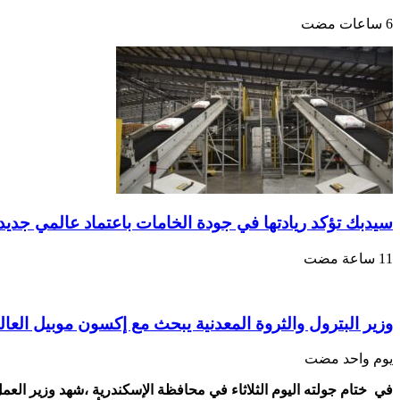
سيدبك تؤكد ريادتها في جودة الخامات باعتماد عالمي جديد
وزير البترول والثروة المعدنية يبحث مع إكسون موبيل العال
‏يوم واحد مضت
في ختام جولته اليوم الثلاثاء في محافظة الإسكندرية ،شهد وزير ال