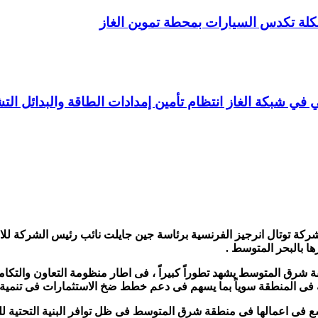
 تكدس السيارات بمحطة تموين الغاز
ي في شبكة الغاز انتظام تأمين إمدادات الطاقة والبدائل التش
 شركة توتال انرجيز الفرنسية برئاسة جين جايلت نائب رئيس الشركة للا
ا بالبحر المتوسط .
ة شرق المتوسط يشهد تطوراً كبيراً ، فى اطار منظومة التعاون والتك
فى المنطقة سوياً بما يسهم فى دعم خطط ضخ الاستثمارات فى تنمية مو
ع فى اعمالها فى منطقة شرق المتوسط فى ظل توافر البنية التحتية لل