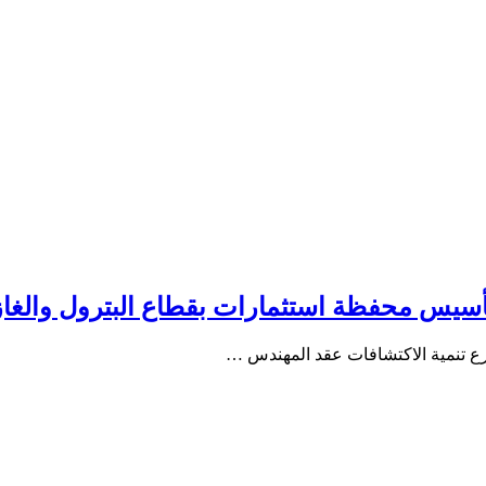
تأسيس محفظة استثمارات بقطاع البترول والغا
رع تنمية الاكتشافات عقد المهندس …