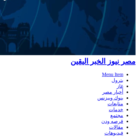
مصر نيوز الخبر اليقين
Menu Item
بترول
غاز
أخبار مصر
بنوك وبيزنس
متابعات
خدمات
مجتمع
قرصه ودن
مقالات
فيديوهات