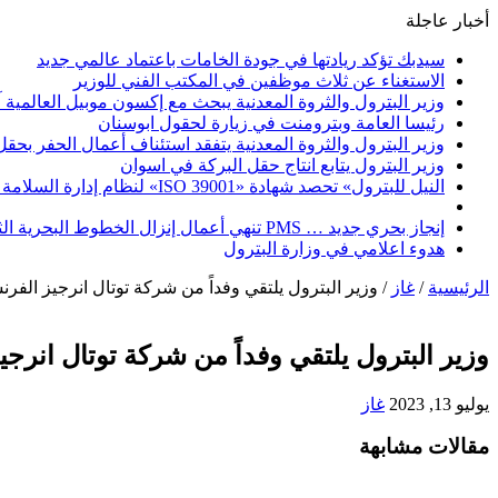
أخبار عاجلة
سيدبك تؤكد ريادتها في جودة الخامات باعتماد عالمي جديد
الاستغناء عن ثلاث موظفين في المكتب الفني للوزير
وزير البترول والثروة المعدنية يبحث مع إكسون موبيل العالمية 
رئيسا العامة وبترومنت في زيارة لحقول ابوسنان
وزير البترول والثروة المعدنية يتفقد استئناف أعمال الحفر بحقل البركة في أسوان بعد توقف منذ عام 2022.. وي
وزير البترول يتابع انتاج حقل البركة في اسوان
النيل للبترول» تحصد شهادة «ISO 39001» لنظام إدارة السلامة المرورية بجهود ذاتية
إنجاز بحري جديد … PMS تنهي أعمال إنزال الخطوط البحرية الثلاث بمشروع المرحلة الرابعة لتنمية حقل غاز كاموس البحري التابع لشركة شمال سيناء للبترول
هدوء اعلامي في وزارة البترول
الرئيسية
/
غاز
/
وزير البترول يلتقي وفداً من شركة توتال انرجيز الفرن
وزير البترول يلتقي وفداً من شركة توتال انرجي
يوليو 13, 2023
غاز
مقالات مشابهة