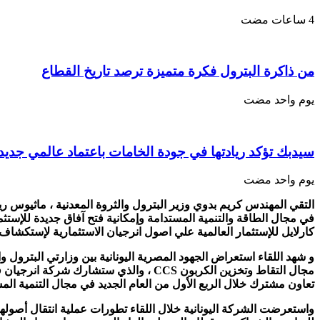
من ذاكرة البترول فكرة متميزة ترصد تاريخ القطاع
‏يوم واحد مضت
سيدبك تؤكد ريادتها في جودة الخامات باعتماد عالمي جديد
‏يوم واحد مضت
التقي المهندس كريم بدوي وزير البترول والثروة المعدنية ، ماثيوس ر
في مجال الطاقة والتنمية المستدامة وإمكانية فتح آفاق جديدة للإستثم
كارلايل للإستثمار العالمية علي اصول انرجيان الاستثمارية لإستكشاف و
و شهد اللقاء استعراض الجهود المصرية اليونانية بين وزارتي البترول 
مجال التقاط وتخزين الكربون CCS ، والذي
تعاون مشترك خلال الربع الأول من العام الجديد في مجال التنمية المس
واستعرضت الشركة اليونانية خلال اللقاء تطورات عملية انتقال أصولها