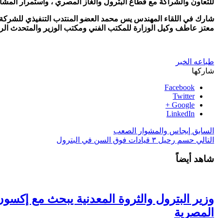
للتعاون والشراكة مع قطاع البترول والغاز المصري ، واستمرار المشا
شارك في اللقاء المهندس يس محمد العضو المنتدب التنفيذي للشركة ا
معتز عاطف وكيل الوزارة للمكتب الفني ومكتب الوزير والمتحدث الر
طباعه الخبر
شاركها
Facebook
Twitter
Google +
LinkedIn
السابق
إيجاس والمشوار الصعب
التالي
حسم رحيل ٣ قيادات فوق السن في البترول
شاهد أيضاً
وزير البترول والثروة المعدنية يبحث مع إكسون 
المصرية