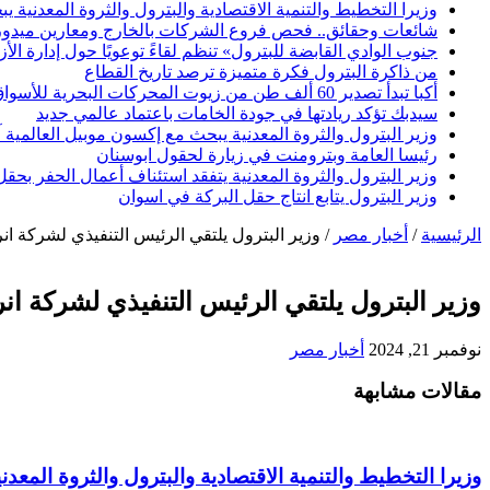
وزيرا التخطيط والتنمية الاقتصادية والبترول والثروة المعدنية يبحث
شائعات وحقائق.. فحص فروع الشركات بالخارج ومعارين ميدو
جنوب الوادي القابضة للبترول» تنظم لقاءً توعويًا حول إدارة ال
من ذاكرة البترول فكرة متميزة ترصد تاريخ القطاع
أكبا تبدأ تصدير 60 ألف طن من زيوت المحركات البحرية للأسواق الخارجية
سيدبك تؤكد ريادتها في جودة الخامات باعتماد عالمي جديد
وزير البترول والثروة المعدنية يبحث مع إكسون موبيل العالمية 
رئيسا العامة وبترومنت في زيارة لحقول ابوسنان
وزير البترول والثروة المعدنية يتفقد استئناف أعمال الحفر بحقل البركة في أسوان بعد توقف منذ عام 2022.. وي
وزير البترول يتابع انتاج حقل البركة في اسوان
الرئيسية
/
أخبار مصر
/
وزير البترول يلتقي الرئيس التنفيذي لشركة انرج
وزير البترول يلتقي الرئيس التنفيذي لشركة انرج
نوفمبر 21, 2024
أخبار مصر
مقالات مشابهة
وزيرا التخطيط والتنمية الاقتصادية والبترول والثروة المعدنية 