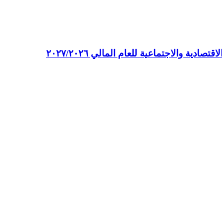
ة والاجتماعية للعام المالي ٢٠٢٧/٢٠٢٦