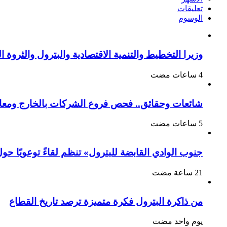
تعليقات
الوسوم
وزيرا التخطيط والتنمية الاقتصادية والبترول والثروة الم
شائعات وحقائق.. فحص فروع الشركات بالخارج ومعا
جنوب الوادي القابضة للبترول» تنظم لقاءً توعويًا حو
من ذاكرة البترول فكرة متميزة ترصد تاريخ القطاع
‏يوم واحد مضت