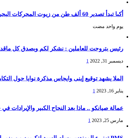
أكبا تبدأ تصدير 60 ألف طن من زيوت المحركات البحرية للأسواق الخارجية
‏يوم واحد مضت
رئيس بتروجت للعاملين : نشكر لكم وبصدق كل ماقدمتو
ديسمبر 31, 2022
1
الملا يشهد توقيع إينى وايجاس مذكرة نوايا حول التكا
يناير 16, 2023
1
عمالة صيانكو .. ماذا بعد النجاح الكبير والإيرادات في
مارس 25, 2023
1
PMS تهنىء المهندس بسام السيد لتكريمه من وزير البترول لإجتيازه المراحل النهائية لبرنامج الوزارة لتأهيل القيادات الشابة والمتوسطة