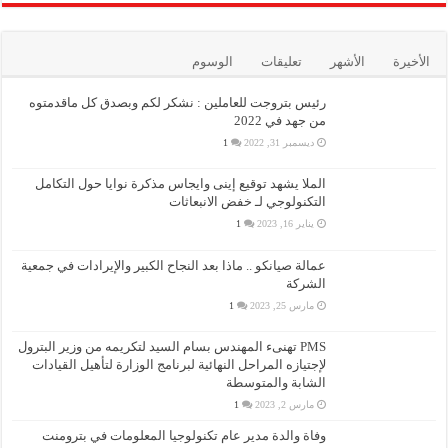
الأخيرة
الأشهر
تعليقات
الوسوم
رئيس بتروجت للعاملين : نشكر لكم وبصدق كل ماقدمتوه
من جهد في 2022
ديسمبر 31, 2022
1
الملا يشهد توقيع إينى وايجاس مذكرة نوايا حول التكامل
التكنولوجي لـ خفض الانبعاثات
يناير 16, 2023
1
عمالة صيانكو .. ماذا بعد النجاح الكبير والإيرادات في جمعية
الشركة
مارس 25, 2023
1
PMS تهنىء المهندس بسام السيد لتكريمه من وزير البترول
لإجتيازه المراحل النهائية لبرنامج الوزارة لتأهيل القيادات
الشابة والمتوسطة
مارس 2, 2023
1
وفاة والدة مدير عام تكنولوجيا المعلومات في بترومنت