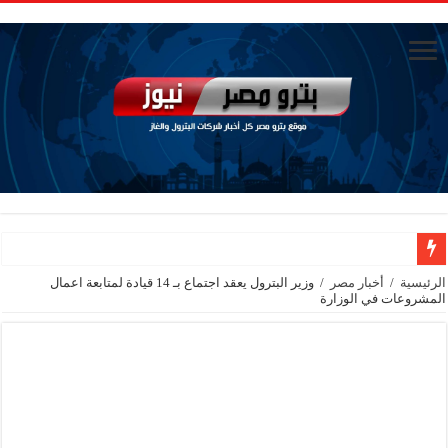
جنوب الوادي القابضة للبترول» تنظم لقاءً توعويًا حول إدارة الأزمات ورفع كفاءة الاس
الرئيسية
/
أخبار مصر
/
وزير البترول يعقد اجتماع بـ 14 قيادة لمتابعة اعمال
المشروعات في الوزارة
من ذاكرة البترول فكرة متميزة ترصد تاريخ القطاع
أكبا تبدأ تصدير 60 ألف طن من زيوت المحركات البحرية للأسواق الخارجية
سيدبك تؤكد ريادتها في جودة الخامات باعتماد عالمي جديد
وزير البترول والثروة المعدنية يبحث مع إكسون موبيل العالمية آليات تنفيذ مذكرة ال
رئيسا العامة وبترومنت في زيارة لحقول ابوسنان