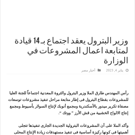
وزير البترول والثروة المعدنية يتفقد استئناف أعمال الحفر بحقل البركة في أسوان بعد توقف منذ عام 2022.. ويؤكد: كامل الاهتمام لوضع صعيد مصر ع
وزير البترول يتابع انتاج حقل البركة في اسوان
النيل للبترول» تحصد شهادة «ISO 39001» لنظام إدارة السلامة المرورية بجهود ذاتية
وزير البترول يعقد اجتماع بـ 14 قيادة
لمتابعة اعمال المشروعات في
الوزارة
يناير 4, 2023
أخبار مصر
رأس المهندس طارق الملا وزير البترول والثروة المعدنية اجتماعاً للجنة العليا
للمشروعات بقطاع البترول فى إطار متابعة مراحل تنفيذ مشروعات توسعات
مصفاة تكرير ميدور بالأسكندرية ومجمع أنوبك لإنتاج السولار بأسيوط ومجمع
إنتاج الالواح الخشبية من قش الأرز ” ووتك “.
وأكد الملا على أن المشروعات البترولية الجديدة الجارى تنفيذها تتجلى
أهميتها فى كونها ركيزة أساسية فى تنفيذ مستهدفات زيادة الإنتاج المحلى