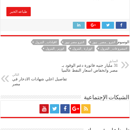
طباعه الخبر
الوسوم
#بترو _مصر_ نيوز
#بترو مصر نيوز
#قيادات_ البترول
#مشروعات_ البترول
#وزارة _البترول
#وزير _البترول
السابق
31 مليار جنيه فاتورة دعم الوقود بـ
مصر وانخفاض اسعار النفط عالميا
التالي
تفاصيل اعلي شهادات الادخار في
مصر
الشبكات الإجتماعية