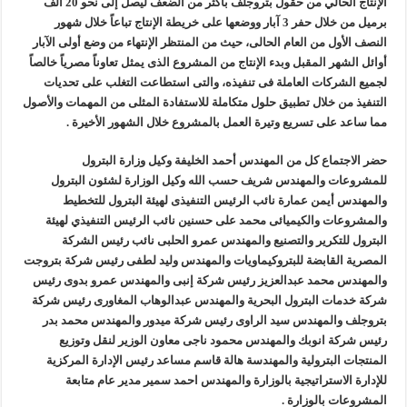
الإنتاج الحالي من حقول بتروجلف بأكثر من الضعف ليصل إلى نحو 20 ألف
برميل من خلال حفر 3 آبار ووضعها على خريطة الإنتاج تباعاً خلال شهور
النصف الأول من العام الحالى، حيث من المنتظر الإنتهاء من وضع أولى الآبار
أوائل الشهر المقبل وبدء الإنتاج من المشروع الذى يمثل تعاوناً مصرياً خالصاً
لجميع الشركات العاملة فى تنفيذه، والتى استطاعت التغلب على تحديات
التنفيذ من خلال تطبيق حلول متكاملة للاستفادة المثلى من المهمات والأصول
مما ساعد على تسريع وتيرة العمل بالمشروع خلال الشهور الأخيرة .
حضر الاجتماع كل من المهندس أحمد الخليفة وكيل وزارة البترول
للمشروعات والمهندس شريف حسب الله وكيل الوزارة لشئون البترول
والمهندس أيمن عمارة نائب الرئيس التنفيذى لهيئة البترول للتخطيط
والمشروعات والكيميائى محمد على حسنين نائب الرئيس التنفيذي لهيئة
البترول للتكرير والتصنيع والمهندس عمرو الحلبى نائب رئيس الشركة
المصرية القابضة للبتروكيماويات والمهندس وليد لطفى رئيس شركة بتروجت
والمهندس محمد عبدالعزيز رئيس شركة إنبى والمهندس عمرو بدوى رئيس
شركة خدمات البترول البحرية والمهندس عبدالوهاب المغاورى رئيس شركة
بتروجلف والمهندس سيد الراوى رئيس شركة ميدور والمهندس محمد بدر
رئيس شركة انوبك والمهندس محمود ناجى معاون الوزير لنقل وتوزيع
المنتجات البترولية والمهندسة هالة قاسم مساعد رئيس الإدارة المركزية
للإدارة الاستراتيجية بالوزارة والمهندس احمد سمير مدير عام متابعة
المشروعات بالوزارة .