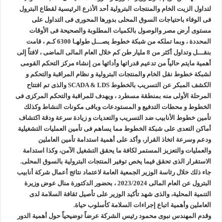
وفاء علي : سداد ديون الشركاء ليس بالأمر الهين وجذبنا 19 مليار دولار استثمارات
لتداول الزيت الخام والمنتجات البترولية أحد الأذرع الرئيسية لقطاع البترول
فى الوفاء باحتياجات السوق المحلى بدورها المحورى فى التداول على
رئيس القابضة للبتروكيماويات يتفقد مصنع ووتك لإنتاج الواح MDF الخشبية من قش الأرز
مستوى أرض مصر والوصول بالكميات المطلوبة والصحيحة فى الأوقات
شائعات وحقائق.. الحركة المنحوسة ورحيل رئيس شركة في إيجاس والمعاش المبكر و
المحددة ، وبما تملكه من شبكة خطوط يصـــل طولهـا 6300 كـم ، قامت
محافظ مطروح يبحث مع رئيس شركة “كارجاس” حل مشكلة تكدس السيارات بمحطة 
بنقـــل وتداول أكثر من 8 مليار طن كم خلال العام المالى الماضى ، لافتاً إلى
أهمية مايتم حالياً من تدعيم قدراتها وأدائها من إنشاء مركز التحكم القومى
لشبكة خطوط نقل الخام والمنتجات البترولية و نظام المراقبة والتحكم و
الكشف المبكر عن التسريب بالخطوط SCADA & LDS والذى تم افتتاح
المرحلة الأولى منه بمنطقة مسطرد ، ويهدف للمراقبة والتحكم المركزى فى
الخطوط و محطات التدفيع و المستودعات وباقى مكونات النشاط وكذلك
تأمين خطوط الأنابيب ضد التسريب والتعديات و زيادة سرعة ودقة اكتشاف
أماكن التعدى على شبكة الخطوط مما يساهم فى تأمين العمليات التشغيلية
ودعم وسرعة اتخاذ القرار، وأكد على أهمية استدامة تأمين العاملين
والعمليات والتعزيز المستمر لكافة ما يحقق التشغيل الآمن، وكذا استدامة
الاستقرار الذى تحقق فيما يخص توفير المنتجات البترولية بالسوق المحلى.
جاء ذلك خلال رئاسة الوزير الجمعية العامة لاعتماد نتائج أعمال شركة أنابيب
البترول عن العام المالى 2023/2024 ، بحضور الدكتورة منال عوض وزيرة
التنمية المحلية، والذى شهد تأكيد الوزير على تأصيل ثقافة السلامة لدى
العاملين وأهمية اتباع إجراءات السلامة كأسلوب حياة.
وقدم المهندس نبوى محمود رئيس الشركة عرضاً توضيحياً حول أهمية الدور