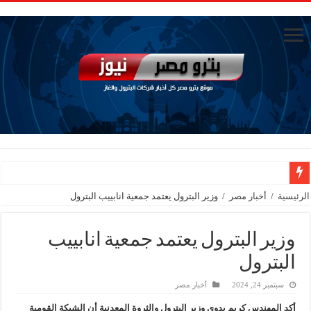
وزير البترول يتابع انتاج حقل البركة في اسوان
الرئيسية
/
أخبار مصر
/
وزير البترول يعتمد جمعية انابييب البترول
النيل للبترول» تحصد شهادة «ISO 39001» لنظام إدارة السلامة المرورية بجهود ذاتية
وزير البترول يعتمد جمعية انابييب
إنجاز بحري جديد … PMS تنهي أعمال إنزال الخطوط البحرية الثلاث بمشروع المرحلة الرابعة لتنمية حقل غاز كاموس البحري التابع لشركة شمال سيناء للبترول
البترول
هدوء اعلامي في وزارة البترول
سبتمبر 24, 2024
أخبار مصر
محمود ناجي : لولا جهود الوزارة في عامين كان الغاز وصل 2مليار قدم يوميا
أكد المهندس كريم بدوى وزير البترول والثروة المعدنية أن الشبكة القومية