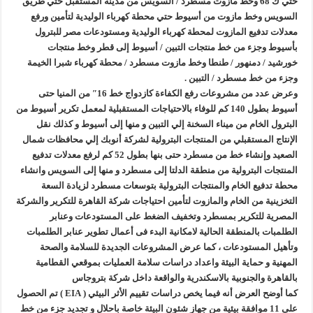
حتي ك 68 وخط مازوت مسطرد / السويس من مدينة المستقبل حتي طريق
السويس وخط مازوت من أسيوط حتي محطة كهرباء الوليدية لتأمين ورفع
معدلات تدفيع المازوت لمحطة كهرباء الوليدية ومستودعات مصر للبترول
بأسيوط وجزء من خط منتجات التبين / أسيوط إلى قطر وخط منتجات
خورشيد / دمنهور / طنطا وخط مازوت مسطرد / محطة كهرباء شبرا الخيمة
وجزء من خط مسطرد / التبين .
وعرض عدد من مشروعات رفع الكفاءة كازدواج خط 16″ من المنيا حتى
أسيوط بطول 140 كم للوفاء بالاحتياجات المستقبلية لمعمل تكرير أسيوط من
البترول الخام من ميناء السخنة إلي التبين و منها إلى أسيوط و كذلك نقل
الإنتاج المستقبلي من المنتجات البترولية لشركة أنوبك إلي محافظات شمال
الصعيد وإنشاء خط من مسطرد حتى بنها بطول 52 كم لرفع معدلات تدفيع
المنتجات البترولية من منطقة الدلتا إلى مسطرد و منها إلى السويس وانشاء
محطة تدفيع الخام والمنتجات البترولية بتوسعات مسطرد لزيادة السعة
التخزينية من الخام والمازوت لتأمين احتياجات شركة القاهرة للتكرير والشركة
المصرية للتكرير بمسطرد وتخفيف الضغط على المستودعات وعنابر
الطلمبات بالمنطقة الحالية لامكانية البدء فى أعمال تطوير عنابر الطلمبات
وتأهيل المستودعات ، كما عرض المشروعات الجديدة للسلامة والصحة
المهنية و حماية البيئة واعداد دراسات سلامة العمليات بموقعي القطامية
بالقاهرة والجنوبية بالاسكندرية والواقعة داخل شركة بتروجاس
كما أوضح العرض أنه فيما يخص دراسات تقييم الأثر البيئي ( EIA ) تم الحصول
على 11 موافقة بيئية من جهاز شئون البيئة خاصة باحلال و تجديد جزء من خط