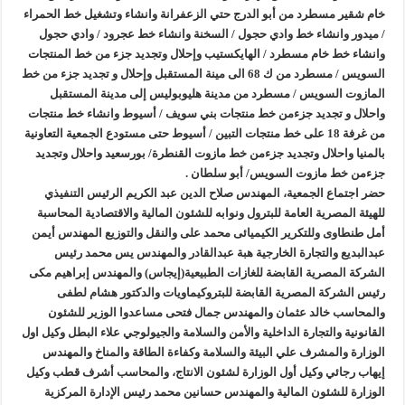
خام شقير مسطرد من أبو الدرج حتي الزعفرانة وانشاء وتشغيل خط الحمراء
/ ميدور وانشاء خط وادي حجول / السخنة وانشاء خط عجرود / وادي حجول
وانشاء خط خام مسطرد / الهايكستيب وإحلال وتجديد جزء من خط المنتجات
السويس / مسطرد من ك 68 الى مينة المستقبل وإحلال و تجديد جزء من خط
المازوت السويس / مسطرد من مدينة هليوبوليس إلى مدينة المستقبل
واحلال و تجديد جزءمن خط منتجات بني سويف / أسيوط وانشاء خط منتجات
من غرفة 18 على خط منتجات التبين / أسيوط حتى مستودع الجمعية التعاونية
بالمنيا واحلال وتجديد جزءمن خط مازوت القنطرة/ بورسعيد واحلال وتجديد
جزءمن خط مازوت السويس/ أبو سلطان .
حضر اجتماع الجمعية، المهندس صلاح الدين عبد الكريم الرئيس التنفيذي
للهيئة المصرية العامة للبترول ونوابه للشئون المالية والاقتصادية المحاسبة
أمل طنطاوى وللتكرير الكيميائى محمد على والنقل والتوزيع المهندس أيمن
عبدالبديع والتجارة الخارجية هبة عبدالقادر والمهندس يس محمد رئيس
الشركة المصرية القابضة للغازات الطبيعية(إيجاس) والمهندس إبراهيم مكى
رئيس الشركة المصرية القابضة للبتروكيماويات والدكتور هشام لطفى
والمحاسب خالد عثمان والمهندس جمال فتحى مساعدوا الوزير للشئون
القانونية والتجارة الداخلية والأمن والسلامة والجيولوجي علاء البطل وكيل اول
الوزارة والمشرف علي البيئة والسلامة وكفاءة الطاقة والمناخ والمهندس
إيهاب رجائي وكيل أول الوزارة لشئون الانتاج، والمحاسب أشرف قطب وكيل
الوزارة للشئون المالية والمهندس حسانين محمد رئيس الإدارة المركزية