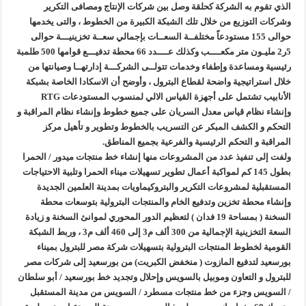
الذي تقوم به الشركة كحلقة وصل بين شركات الإنتاج ومصافى التكرير
وشركات التوزيع من خلال تلك الشبكة الكبيرة من الخطوط ، والتى يخدمها
حوالى 155 مستودعاً مختلفــة السعــات بإجمالي سعــة تخزينيـــة حوالى
5ر2 مليـون متر مكعــــب وكذلك عــــدد 66 محطة تدفيـــع قوامها 500 طلمبة
رئيسية ومساعدة وإطفاء وخدمات تتولــى الشركـــة إدارتهــا وصيانتها من
خلال استراتيجية واضحة لقطاع البترول ، وأوضح أن الاسكادا الخاصة بشبكة
الأنابيب تشتمل على أجهزة القياس الالي لمنسوب المستودعات RTG
وإنشاء نظام قياس معدل السريان على جميع خطوط وإنشاء نظام المراقبة و
التحكم و الكشف المبكر عن التسريب بالخطوط وتطوير و تأهيل مركز
المراقبة و التحكم الرئيسية والفرعية بجميع المناطق.
ولفت إلى تنفيذ عدد من المشروعات منها إنشاء خط منتجات ميدور / الحمرا
بطول 145 كم لمواكبة أعمال تطوير تسهيلات ميناء الحمرا وتلبية الاحتياجات
المستقبلية لمشروعات التكرير والبتروكيماويات بمدينة العلمين الجديدة
وإنشاء محطة تخزين وتدفيع الخام والمنتجات البترولية بتوسعات محطة
السخنة ( بمساحة 19 فدان ) لتعظيم الدور المحوري لموانئ السخنة و زيادة
السعة التخزينية الإجمالية من 300 ألف م3 إلى 460 ألف م3 ، وربط الشبكة
القومية لخطوط المنتجات البترولية بتسهيلات شركة مصر للبترول بميناء
بورسعيد لتدفيع المازوت ( منخفض الكبريت) من بورسعيد إلى شركات مصر
للبترول و التعاون وموبيل بالسويس وإحلال وتجديد خط بورسعيد / أبو سلطان
/ السويس وجزء من خط منتجات مسطرد / السويس من مدينة المستقبل