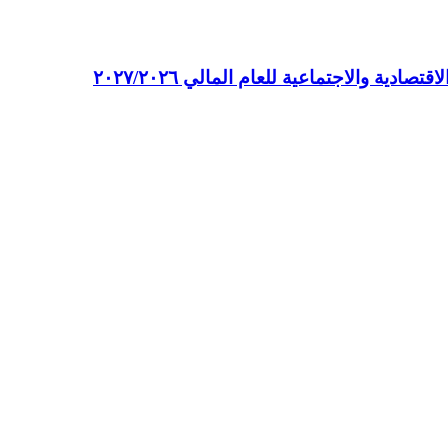
ة والاجتماعية للعام المالي ٢٠٢٧/٢٠٢٦