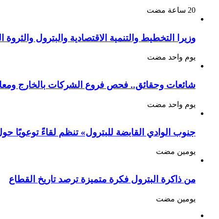
وزيرا التخطيط والتنمية الاقتصادية والبترول والثروة الم
‏يوم واحد مضت
شائعات وحقائق.. فحص فروع الشركات بالخارج ومعا
‏يوم واحد مضت
جنوب الوادي القابضة للبترول» تنظم لقاءً توعويًا حو
‏يومين مضت
من ذاكرة البترول فكرة متميزة ترصد تاريخ القطاع
‏يومين مضت