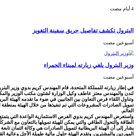
البترول تكشف تفاصيل حريق سفينة التغويز
‏أسبوعين مضت
وزير البترول يلغي زيارته لميناء الحمراء
‏أسبوعين مضت
في إطار زيارته للمملكة المتحدة، قام المهندس كريم بدوي وزير البتر
لندن والمهندس معتز عاطف وكيل الوزارة لشئون مكتب الوزير والمكتب 
وتناول اللقاء فرص التعاون بين الجانبين في ضوء ما تقدمه الهيئة ال
تمويل الصادرات المشروعات التي تم تنفيذها من خلال الهيئة بمنطقة
العالم.
واستعرض المهندس كريم بدوي الفرص الاستثمارية الواعدة التي يتمتع ب
الطاقة والتحول الطاقي والتي يمكن للهيئة تمويلها بالتعاون مع الشركا
يشار إلى أن الهيئة البريطانية لتمويل الصادرات هي وكالة ائتمان تاب
الموردين والمشترين. وتقدم الهيئة حلول مالية طويلة الأجل وعالية ال