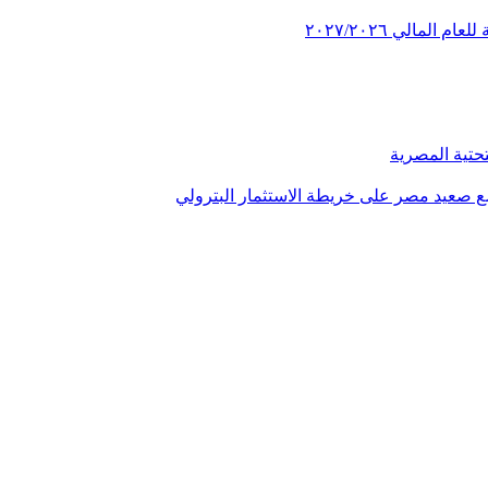
مالي ٢٠٢٧/٢٠٢٦
تحتية المصرية