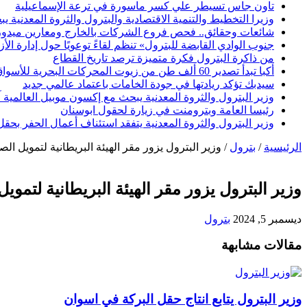
تاون جاس تسيطر علي كسر ماسورة في ترعة الإسماعيلية
وزيرا التخطيط والتنمية الاقتصادية والبترول والثروة المعدنية يبحث
شائعات وحقائق.. فحص فروع الشركات بالخارج ومعارين ميدو
جنوب الوادي القابضة للبترول» تنظم لقاءً توعويًا حول إدارة ال
من ذاكرة البترول فكرة متميزة ترصد تاريخ القطاع
أكبا تبدأ تصدير 60 ألف طن من زيوت المحركات البحرية للأسواق الخارجية
سيدبك تؤكد ريادتها في جودة الخامات باعتماد عالمي جديد
وزير البترول والثروة المعدنية يبحث مع إكسون موبيل العالمية 
رئيسا العامة وبترومنت في زيارة لحقول ابوسنان
وزير البترول والثروة المعدنية يتفقد استئناف أعمال الحفر بحقل البركة في أسوان بعد توقف منذ عام 2022.. وي
الرئيسية
/
بترول
/
وزير البترول يزور مقر الهيئة البريطانية لتمويل ال
وزير البترول يزور مقر الهيئة البريطانية لتمو
ديسمبر 5, 2024
بترول
مقالات مشابهة
وزير البترول يتابع انتاج حقل البركة في اسوان