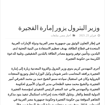
وفاء علي : سداد ديون الشركاء ليس بالأمر الهين وجذبنا 19 مليار دولار استثمارات
رئيس القابضة للبتروكيماويات يتفقد مصنع ووتك لإنتاج الواح MDF الخشبية من قش الأرز
شائعات وحقائق.. الحركة المنحوسة ورحيل رئيس شركة في إيجاس والمعاش المبكر و
محافظ مطروح يبحث مع رئيس شركة “كارجاس” حل مشكلة تكدس السيارات بمحطة 
وزير البترول يزور إمارة الفجيرة
فبراير 25, 2025
أخبار مصر
,
متابعات
في إطار التعاون الوثيق بين جمهورية مصر العربية ودولة الإمارات العربية
المتحدة في قطاع الطاقة، بهدف تعظيم الاستفادة من البنية التحتية لدى
البلدين، وتأمين توفير وتنويع مصادر الطاقة بالبلدين الشقيقين. وتلبية للدعوة
الكريمة من حكومة الفجيرة.
أجرى المهندس كريم بدوي وزير البترول والثروة المعدنية زيارة إلى إمارة
الفجيرة يرافقه المحاسب ناصر شومان وكيل الوزارة لنقل وتوزيع المنتجات
البترولية وكان في استقبال سيادته سمو الشيخ حمد بن محمد الشرقي أمير
الفجيرة، والشيخ محمد سعيد الظنحاني مدير الديوان الأميري لحكومة
الفجيرة،
والمهندس هاني عبد المنعم الرئيس التنفيذي لمؤسسة الفجيرة
الدولية للنفط والغاز . وتناول اللقاء بحث إجراءات استكمال تنفيذ بنود مذكرة
التفاهم الموقعة بين حكومة الفجيرة وحكومة جمهورية مصر العربية في
أغسطس 2024، بهدف توريد منتجات بترولية للسوق المحلية من خلال