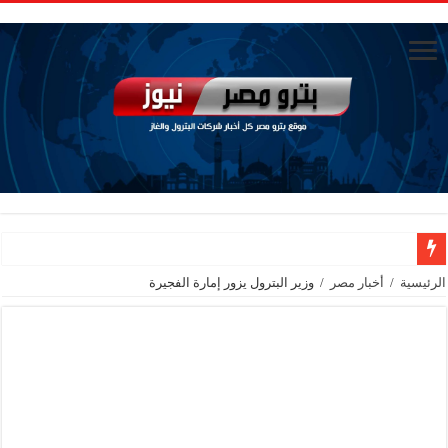
وزير البترول يتابع انتاج حقل البركة في اسوان
الرئيسية
/
أخبار مصر
/
وزير البترول يزور إمارة الفجيرة
النيل للبترول» تحصد شهادة «ISO 39001» لنظام إدارة السلامة المرورية بجهود ذاتية
إنجاز بحري جديد … PMS تنهي أعمال إنزال الخطوط البحرية الثلاث بمشروع المرحلة الرابعة لتنمية حقل غاز كاموس البحري التابع لشركة شمال سيناء للبترول
هدوء اعلامي في وزارة البترول
محمود ناجي : لولا جهود الوزارة في عامين كان الغاز وصل 2مليار قدم يوميا