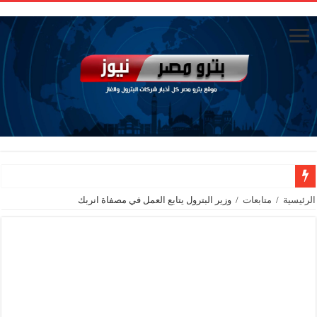
وزيرا التخطيط والتنمية الاقتصادية والبترول والثروة المعدنية يبحثان جهود تحقيق أمن الطا
الرئيسية
/
متابعات
/
وزير البترول يتابع العمل في مصفاة انربك
شائعات وحقائق.. فحص فروع الشركات بالخارج ومعارين ميدور وظهور جبران ومسا
جنوب الوادي القابضة للبترول» تنظم لقاءً توعويًا حول إدارة الأزمات ورفع كفاءة الاس
من ذاكرة البترول فكرة متميزة ترصد تاريخ القطاع
أكبا تبدأ تصدير 60 ألف طن من زيوت المحركات البحرية للأسواق الخارجية
سيدبك تؤكد ريادتها في جودة الخامات باعتماد عالمي جديد