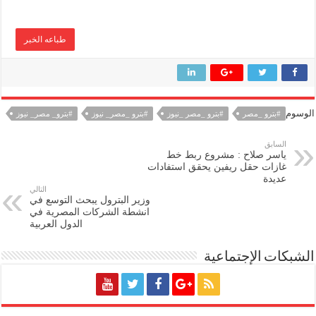
طباعه الخبر
الوسوم
#بترو _مصر
#بترو _مصر _نيوز
#بترو _مصر_ نيوز
#بترو_ مصر_ نيوز
السابق
ياسر صلاح : مشروع ربط خط
غازات حقل ريفين يحقق استفادات
عديدة
التالي
وزير البترول يبحث التوسع في
انشطة الشركات المصرية في
الدول العربية
الشبكات الإجتماعية