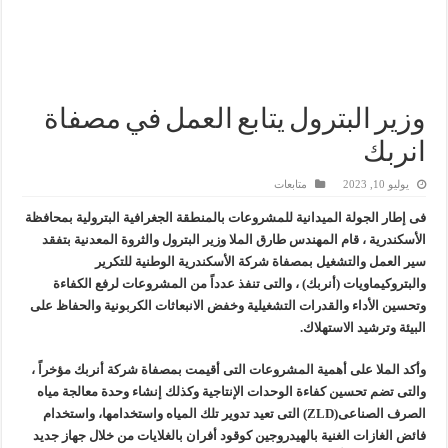
وزير البترول والثروة المعدنية يبحث مع إكسون موبيل العالمية آليات تنفيذ مذكرة ال
رئيسا العامة وبترومنت في زيارة لحقول ابوسنان
وزير البترول والثروة المعدنية يتفقد استئناف أعمال الحفر بحقل البركة في أسوان بعد توقف منذ عام 2022.. ويؤكد: كامل الاهتمام لوضع صعيد مصر ع
وزير البترول يتابع العمل في مصفاة
وزير البترول يتابع انتاج حقل البركة في اسوان
انربك
يوليو 10, 2023
متابعات
فى إطار الجولة الميدانية للمشروعات بالمنطقة الجغرافية البترولية بمحافظة
الأسكندرية ، قام المهندس طارق الملا وزير البترول والثروة المعدنية بتفقد
سير العمل والتشغيل بمصفاة شركة الأسكندرية الوطنية للتكرير
والبتروكيماويات (أنربك) ، والتى تنفذ عدداً من المشروعات لرفع الكفاءة
وتحسين الأداء والقدرات التشغيلية وخفض الانبعاثات الكربونية والحفاظ على
البيئة وترشيد الاستهلاك.
وأكد الملا على أهمية المشروعات التى أقيمت بمصفاة شركة أنربك مؤخراً ،
والتى تضم تحسين كفاءة الوحدات الإنتاجية وكذلك إنشاء وحدة معالجة مياه
الصرف الصناعى(ZLD) التى تعيد تدوير تلك المياه واستخدامها، واستخدام
فائض الغازات الغنية بالهيدروجين كوقود أفران بالغلايات من خلال جهاز جديد