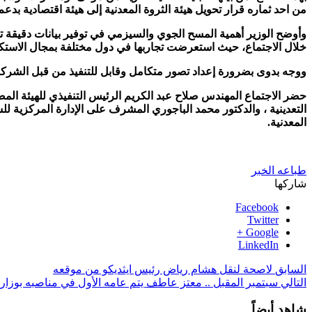
من احد ثماره قرار تحويل هيئة الثروة المعدنية إلى هيئة اقتصادية بدعم
وأوضح الوزير أهمية المسح الجوي والسيزمي في توفير بيانات دقيقة ت
خلال الاجتماع، حيث استعرضت تجاربها في دول مختلفة بمجال الاستكش
ووجه بدوى بضرورة إعداد تصور متكامل وقابل للتنفيذ من قبل الشر
حضر الاجتماع المهندس صلاح عبد الكريم الرئيس التنفيذي للهيئة المص
المعدنية.
طباعه الخبر
شاركها
Facebook
Twitter
Google +
LinkedIn
السابق
لاصحة لنقل هشام رياض رئيس ايثديكو من موقعه
التالي
سبتمبر المقبل .. معتز عاطف يتم عامه الأول في مناصبه بوزارة
شاهد أيضاً