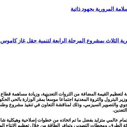
زير البترول والثروة المعدنية اجتماعا موسعاً بمقر الوزارة بالحى الح
لجوي والتصوير السيزمي، وذلك لمناقشة التعاون في تنفيذ مشروع وطن
لتعدين.
هتمام عالمي متزايد بفضل ما تم اتخاذه من خطوات إصلاحية وهيكلية شام
شبكة الطرق، ومحطات التصدير، وتوافر الطاقة من خلال تعظيم الإنتاج ال