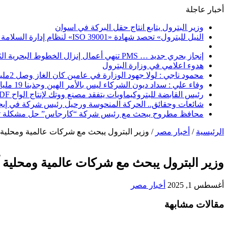
أخبار عاجلة
وزير البترول يتابع انتاج حقل البركة في اسوان
النيل للبترول» تحصد شهادة «ISO 39001» لنظام إدارة السلامة المرورية بجهود ذاتية
إنجاز بحري جديد … PMS تنهي أعمال إنزال الخطوط البحرية الثلاث بمشروع المرحلة الرابعة لتنمية حقل غاز كاموس البحري التابع لشركة شمال سيناء للبترول
هدوء اعلامي في وزارة البترول
محمود ناجي : لولا جهود الوزارة في عامين كان الغاز وصل 2مليار قدم يوميا
وفاء علي : سداد ديون الشركاء ليس بالأمر الهين وجذبنا 19 مليار دولار استثمارات
رئيس القابضة للبتروكيماويات يتفقد مصنع ووتك لإنتاج الواح MDF الخشبية من قش الأرز
شائعات وحقائق.. الحركة المنحوسة ورحيل رئيس شركة في إيج
محافظ مطروح يبحث مع رئيس شركة “كارجاس” حل مشكلة تكد
الرئيسية
/
أخبار مصر
/
وزير البترول يبحث مع شركات عالمية ومحلية آ
وزير البترول يبحث مع شركات عالمية ومحلية آ
أغسطس 1, 2025
أخبار مصر
مقالات مشابهة