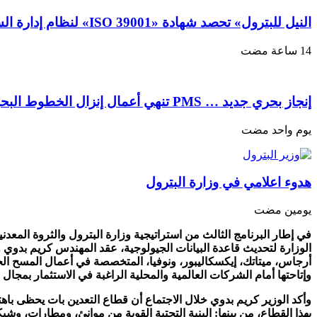
النيل للبترول» تحصد شهادة «ISO 39001» لنظام إدارة السلامة المرورية بجهود ذاتية
إنجاز بحري جديد … PMS تنهي أعمال إنزال الخطوط البحرية الثلاث بمشروع المرحلة الرابعة لتنمية حقل غاز كاموس البحري التابع لشركة شمال سيناء للبترول
‏يوم واحد مضت
هدوء اعلامي في وزارة البترول
‏يومين مضت
الوزارة لتحديث قاعدة البيانات الجيولوجية، عقد المهندس كريم بدوي و
أرجاس، ميتاتك، إيكسكاليبور، ونوفيا، المتخصصة في أعمال المسح ا
وإتاحتها أمام الشركات العالمية والمحلية الراغبة في الاستثمار بمجال ا
وأكد الوزير كريم بدوي خلال الاجتماع أن قطاع التعدين بات يحظى با
بهذا القطاع، من بينها: البنية التحتية القوية من موانئ، ومطارات، و