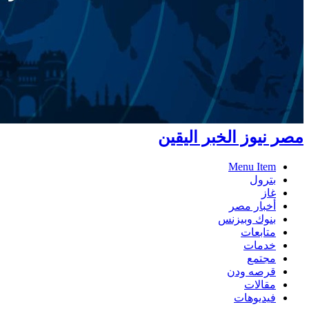
مصر نيوز الخبر اليقين
Menu Item
بترول
غاز
أخبار مصر
بنوك وبيزنس
متابعات
خدمات
مجتمع
قرصه ودن
مقالات
فيديوهات