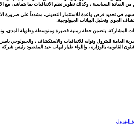
 من القيادة السياسية ، وكذلك تطوير نظم الاتفاقيات بما يتماشى مع الات
سهم في تحديد فرص واعدة للاستثمار التعديني، مشدداً على ضرورة الا
اف الجوي وتحليل البيانات الجيولوجية.
كات المشاركة، يتضمن خطة زمنية قصيرة ومتوسطة وطويلة المدى، وتوص
رية العامة للبترول ونوابه للاتفاقيات والاستكشاف ، والجيولوجي ياسر
 البترول