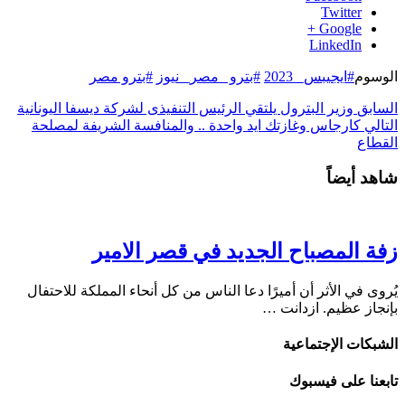
Twitter
Google +
LinkedIn
الوسوم
#ايجيبس_ 2023
#بترو _مصر_ نيوز
#بترو مصر
السابق
وزير البترول يلتقي الرئيس التنفيذى لشركة ديسفا اليونانية
التالي
كارجاس وغازتك ايد واحدة .. والمنافسة الشريفة لمصلحة
القطاع
شاهد أيضاً
زفة المصباح الجديد في قصر الامير
يُروى في الأثر أن أميرًا دعا الناس من كل أنحاء المملكة للاحتفال
بإنجاز عظيم. ازدانت …
الشبكات الإجتماعية
تابعنا على فيسبوك