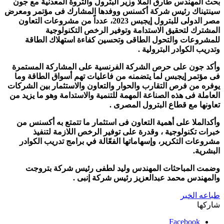
بحث المهندس طارق الملا وزير البترول والثروة المعدنية مع جون
سينتيناك رئيس شركة أكسنس ووفدها المشارك فى مؤتمر ومعرض
مصر الدولى للبترول إيجبس 2023، عدداً من مشروعات التعاون
المشترك لتحقيق الاستدامة وتوفير الرخص التكنولوجية
للمشروعات والتحول الطاقى وتحسين كفاءة استهلاك الطاقة
وتدريب الكوادر البترولية .
وأكد جون على حرص الشركة الفرنسية على المشاركة المستمرة
فى مؤتمر إيجبس لما يتضمنه من فاعليات تهم أسواق الطاقة وما
يوفره من فرص التقارب والحوار والتعاون والاستثمار بين الشركات
العاملة فى هذه الصناعة المهمة للتنمية والاستدامة وهو ما يزيد من
تعاونها مع قطاع البترول المصرى .
وأكدالملا على أهمية التعاون فى استثمار ما تتمتع به أكسنس من
خبرات تكنولوجية ، وقدرة على توفير الرخص اللازمة لتنفيذ
مشروعات التكرير، وإسهاماتها الفعّالة في برامج تدريب الكوادر
البشرية.
وضمت المباحثات المهندس وليد لطفى رئيس شركة بتروجت
والمهندس محمد عبدالعزيز رئيس شركة إنبى .
طباعه الخبر
شاركها
Facebook