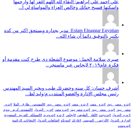
علي أحمد علي إبراهيم: البقاء لله اللهم اغفر لها وارحمها
واسكنها فسيح جناتك وخالص العزاء والمواساة لي ا...
Eslam Elnaggar Egyptian: مدير بجداره ويستحق اكتر من كده
بكتير بالتوفيق دائما أن شاء الله...
صبرى سلامة الجمل: موضوع الشعلة دى طرح كنت مقدمة أو
فكرة عام٢٠١٩ لايجاس عبر ماسنجر...
أشرف حسان: كل سنه وحضرتك طيب وبخير السيد المهندس
رئيس مجلس الإدارة والعضو المنتدب م/وليد لط...
#بترو _مصر _نيوز
#بترو _مصر
# بترو_ مصر
#بترو _مصر_ نيوز
#المهندس _طارق _الملا
#بترو_
مصر_ نيوز
#بترو_ مصر _نيوز
#بترو مصر نيوز
#بترو مصر
#وزير _البترول
#المهندس كريم_ بدوي
# وزير البترول
#بتروجت
#الغاز _الطبيعي
#ايجاس
# بترو
#بتروتريد
#المملكة _العربية _السعودية
#وزارة _البترول
#الرئيس _ السيسي
#غازتك
#موبكو
#شائعات_البترول
#انتخابات_الرئاسة
#بترومنت