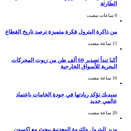
الطارئة
من ذاكرة البترول فكرة متميزة ترصد تاريخ القطاع
أكبا تبدأ تصدير 60 ألف طن من زيوت المحركات
البحرية للأسواق الخارجية
سيدبك تؤكد ريادتها في جودة الخامات باعتماد
عالمي جديد
وزير البترول والثروة المعدنية يبحث مع إكسون