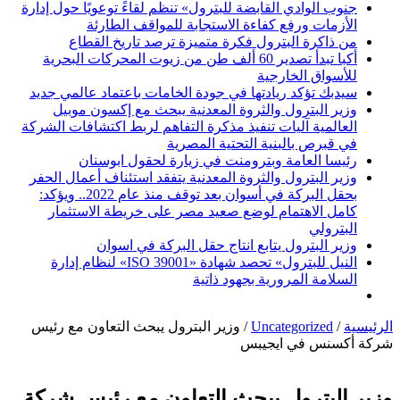
جنوب الوادي القابضة للبترول» تنظم لقاءً توعويًا حول إدارة
الأزمات ورفع كفاءة الاستجابة للمواقف الطارئة
من ذاكرة البترول فكرة متميزة ترصد تاريخ القطاع
أكبا تبدأ تصدير 60 ألف طن من زيوت المحركات البحرية
للأسواق الخارجية
سيدبك تؤكد ريادتها في جودة الخامات باعتماد عالمي جديد
وزير البترول والثروة المعدنية يبحث مع إكسون موبيل
العالمية آليات تنفيذ مذكرة التفاهم لربط اكتشافات الشركة
في قبرص بالبنية التحتية المصرية
رئيسا العامة وبترومنت في زيارة لحقول ابوسنان
وزير البترول والثروة المعدنية يتفقد استئناف أعمال الحفر
بحقل البركة في أسوان بعد توقف منذ عام 2022.. ويؤكد:
كامل الاهتمام لوضع صعيد مصر على خريطة الاستثمار
البترولي
وزير البترول يتابع انتاج حقل البركة في اسوان
النيل للبترول» تحصد شهادة «ISO 39001» لنظام إدارة
السلامة المرورية بجهود ذاتية
الرئيسية
/
Uncategorized
/
وزير البترول يبحث التعاون مع رئيس
شركة أكسنس في ايجيبس
وزير البترول يبحث التعاون مع رئيس شركة