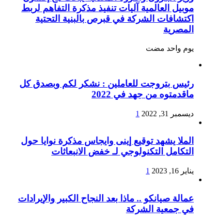
موبيل العالمية آليات تنفيذ مذكرة التفاهم لربط
اكتشافات الشركة في قبرص بالبنية التحتية
المصرية
‏يوم واحد مضت
رئيس بتروجت للعاملين : نشكر لكم وبصدق كل
ماقدمتوه من جهد في 2022
ديسمبر 31, 2022
1
الملا يشهد توقيع إينى وايجاس مذكرة نوايا حول
التكامل التكنولوجي لـ خفض الانبعاثات
يناير 16, 2023
1
عمالة صيانكو .. ماذا بعد النجاح الكبير والإيرادات
في جمعية الشركة