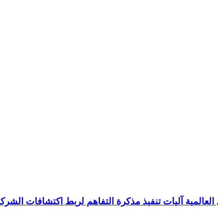
العالمية آليات تنفيذ مذكرة التفاهم لربط اكتشافات الشركة