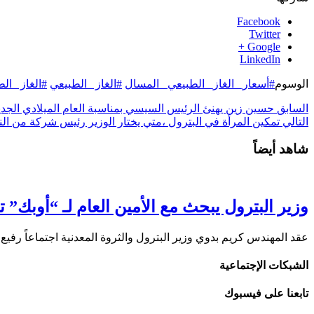
Facebook
Twitter
Google +
LinkedIn
الوسوم
#أسعار_ الغاز_ الطبيعي _المسال
#الغاز _الطبيعي
#الغاز _ال
السابق
حسين زين يهنئ الرئيس السيسي بمناسبة العام الميلادي الجدي
التالي
تمكين المرأة في البترول ،متي يختار الوزير رئيس شركة من ال
شاهد أيضاً
وزير البترول يبحث مع الأمين العام لـ “أوبك” 
​عقد المهندس كريم بدوي وزير البترول والثروة المعدنية اجتماعاً رف
الشبكات الإجتماعية
تابعنا على فيسبوك