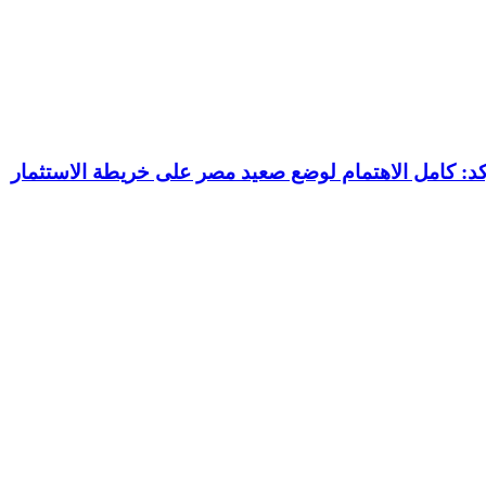
الثروة المعدنية يتفقد استئناف أعمال الحفر بحقل البركة في أسوان بعد توقف منذ عام 2022.. ويؤكد: كامل الاهتمام لوضع صعيد مصر على خريطة الاستثمار