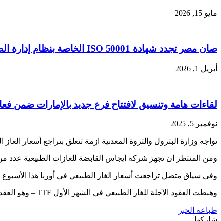
مايو 15, 2026
صان مصر تجدد شهادة ISO 50001 الخاصة بنظام إدارة الطاقة (Energy Management System)
أبريل 1, 2026
لقاءات هامة وتنسيق لافتتاح فرع جديد بالإمارات ضمن فعاليات اليوم الثاني لمشاركة PMS في أدي
نوفمبر 5, 2025
تواجه وزارة البترول والثروة المعدنية ازمة تتعلق بتراجع أسعار الغاز ا
ومن المنتظر ان تجهز شركة ايجاس القابضة للغازات الطبيعية عدد من ا
وفي سياق متصل تراجعت أسعار الغاز الطبيعي في أوربا هذا الأسبوع إل
وهبطت العقود الآجلة للغاز الطبيعي في الشهر الأول TTF – وهو العقد القياسي في أوروبا – في الأسابيع الأخيرة لتصل إلى أدنى مستوى منذ فبراير، إلى ما دون 77 يورو (81.91 دولاراً) لكل ميغاواط ساعة.
طباعه الخبر
شاركها