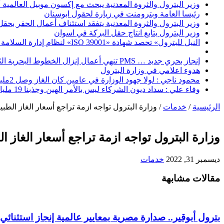
وزير البترول والثروة المعدنية يبحث مع إكسون موبيل العالمية 
رئيسا العامة وبترومنت في زيارة لحقول ابوسنان
وزير البترول والثروة المعدنية يتفقد استئناف أعمال الحفر بحقل البركة في أسوان بعد توقف منذ عام 2022.. وي
وزير البترول يتابع انتاج حقل البركة في اسوان
النيل للبترول» تحصد شهادة «ISO 39001» لنظام إدارة السلامة المرورية بجهود ذاتية
إنجاز بحري جديد … PMS تنهي أعمال إنزال الخطوط البحرية الثلاث بمشروع المرحلة الرابعة لتنمية حقل غاز كاموس البحري التابع لشركة شمال سيناء للبترول
هدوء اعلامي في وزارة البترول
محمود ناجي : لولا جهود الوزارة في عامين كان الغاز وصل 2مليار قدم يوميا
وفاء علي : سداد ديون الشركاء ليس بالأمر الهين وجذبنا 19 مليار دولار استثمارات
الرئيسية
/
خدمات
/
وزارة البترول تواجه ازمة تراجع أسعار الغاز الطب
وزارة البترول تواجه ازمة تراجع أسعار الغاز 
ديسمبر 31, 2022
خدمات
مقالات مشابهة
بترول أبوقير.. صدارة مصرية بمعايير عالمية إنجاز استثنائي 