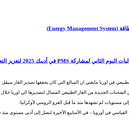
بك 2025 لتعزيز التعاون والشراكات الإقليمية
لطبيعي في اوربا مايعني ان المبالغ التي كان يحققها تصدير الغاز سيقل ف
لشحنات الجديدة من الغاز الطبيعي المسال لتصديرها الي اوربا خلال ا
ى مستويات لم تشهدها منذ ما قبل الغزو الروسي لأوكرانيا.