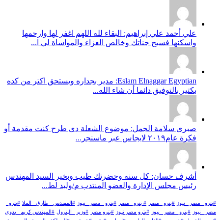
علي أحمد علي إبراهيم: البقاء لله اللهم اغفر لها وارحمها
واسكنها فسيح جناتك وخالص العزاء والمواساة لي ا...
Eslam Elnaggar Egyptian: مدير بجداره ويستحق اكتر من كده
بكتير بالتوفيق دائما أن شاء الله...
صبرى سلامة الجمل: موضوع الشعلة دى طرح كنت مقدمة أو
فكرة عام٢٠١٩ لايجاس عبر ماسنجر...
أشرف حسان: كل سنه وحضرتك طيب وبخير السيد المهندس
رئيس مجلس الإدارة والعضو المنتدب م/وليد لط...
#بترو _مصر _نيوز
#بترو _مصر
# بترو_ مصر
#بترو _مصر_ نيوز
#المهندس _طارق _الملا
#بترو_
مصر_ نيوز
#بترو_ مصر _نيوز
#بترو مصر نيوز
#بترو مصر
#وزير _البترول
#المهندس كريم_ بدوي