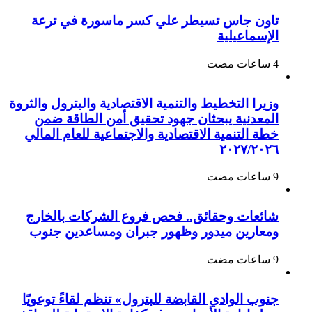
تاون جاس تسيطر علي كسر ماسورة في ترعة
الإسماعيلية
وزيرا التخطيط والتنمية الاقتصادية والبترول والثروة
المعدنية يبحثان جهود تحقيق أمن الطاقة ضمن
خطة التنمية الاقتصادية والاجتماعية للعام المالي
٢٠٢٧/٢٠٢٦
شائعات وحقائق.. فحص فروع الشركات بالخارج
ومعارين ميدور وظهور جبران ومساعدين جنوب
جنوب الوادي القابضة للبترول» تنظم لقاءً توعويًا