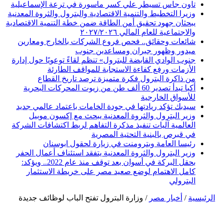
تاون جاس تسيطر علي كسر ماسورة في ترعة الإسماعيلية
وزيرا التخطيط والتنمية الاقتصادية والبترول والثروة المعدنية
يبحثان جهود تحقيق أمن الطاقة ضمن خطة التنمية الاقتصادية
والاجتماعية للعام المالي ٢٠٢٧/٢٠٢٦
شائعات وحقائق.. فحص فروع الشركات بالخارج ومعارين
ميدور وظهور جبران ومساعدين جنوب
جنوب الوادي القابضة للبترول» تنظم لقاءً توعويًا حول إدارة
الأزمات ورفع كفاءة الاستجابة للمواقف الطارئة
من ذاكرة البترول فكرة متميزة ترصد تاريخ القطاع
أكبا تبدأ تصدير 60 ألف طن من زيوت المحركات البحرية
للأسواق الخارجية
سيدبك تؤكد ريادتها في جودة الخامات باعتماد عالمي جديد
وزير البترول والثروة المعدنية يبحث مع إكسون موبيل
العالمية آليات تنفيذ مذكرة التفاهم لربط اكتشافات الشركة
في قبرص بالبنية التحتية المصرية
رئيسا العامة وبترومنت في زيارة لحقول ابوسنان
وزير البترول والثروة المعدنية يتفقد استئناف أعمال الحفر
بحقل البركة في أسوان بعد توقف منذ عام 2022.. ويؤكد:
كامل الاهتمام لوضع صعيد مصر على خريطة الاستثمار
البترولي
الرئيسية
/
أخبار مصر
/
وزارة البترول تفتح الباب لوظائف جديدة