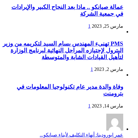
عمالة صيانكو .. ماذا بعد النجاح الكبير والإيرادات
في جمعية الشركة
مارس 25, 2023
1
PMS تهنىء المهندس بسام السيد لتكريمه من وزير
البترول لإجتيازه المراحل النهائية لبرنامج الوزارة
لتأهيل القيادات الشابة والمتوسطة
مارس 2, 2023
1
وفاة والدة مدير عام تكنولوجيا المعلومات في
بترومنت
مارس 14, 2023
1
عمر ابورودينا: أنهاء التكليف لأبناء صيانكو...