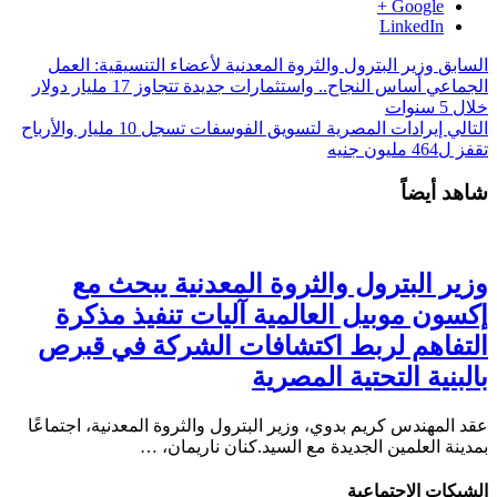
Google +
LinkedIn
السابق
وزير البترول والثروة المعدنية لأعضاء التنسيقية: العمل
الجماعي أساس النجاح.. واستثمارات جديدة تتجاوز 17 مليار دولار
خلال 5 سنوات
التالي
إيرادات المصرية لتسويق الفوسفات تسجل 10 مليار والأرباح
تقفز ل464 مليون جنيه
شاهد أيضاً
وزير البترول والثروة المعدنية يبحث مع
إكسون موبيل العالمية آليات تنفيذ مذكرة
التفاهم لربط اكتشافات الشركة في قبرص
بالبنية التحتية المصرية
عقد المهندس كريم بدوي، وزير البترول والثروة المعدنية، اجتماعًا
بمدينة العلمين الجديدة مع السيد.كنان ناريمان، …
الشبكات الإجتماعية