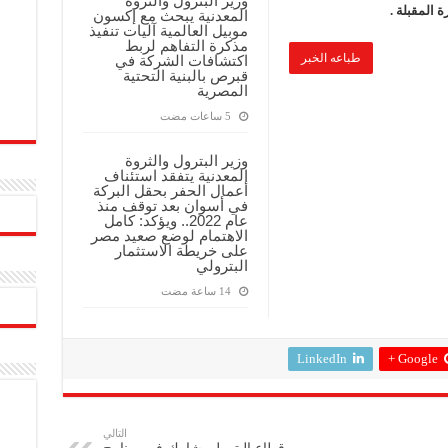
وزير البترول والثروة
 المقبلة .
المعدنية يبحث مع إكسون
موبيل العالمية آليات تنفيذ
مذكرة التفاهم لربط
طباعه الخبر
اكتشافات الشركة في
قبرص بالبنية التحتية
المصرية
وزير البترول والثروة
المعدنية يتفقد استئناف
أعمال الحفر بحقل البركة
في أسوان بعد توقف منذ
عام 2022.. ويؤكد: كامل
الاهتمام لوضع صعيد مصر
على خريطة الاستثمار
البترولي
LinkedIn
Google +
التالي