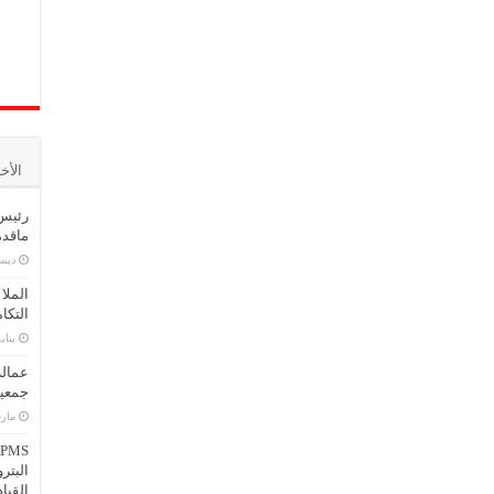
الأخ
رئيس 
ماقدمت
ديسمبر
الملا
التكا
يناير 16,
عمالة
جمعية
مارس 25
البتر
القيا