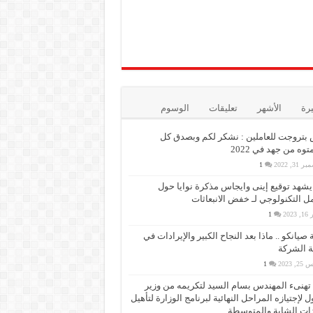
يرة
الأشهر
تعليقات
الوسوم
بتروجت للعاملين : نشكر لكم وبصدق كل
وه من جهد في 2022
 31, 2022
1
 يشهد توقيع إينى وايجاس مذكرة نوايا حول
مل التكنولوجي لـ خفض الانبعاثات
 2023
1
 صيانكو .. ماذا بعد النجاح الكبير والإيرادات في
 الشركة
, 2023
1
PMS تهنىء المهندس بسام السيد لتكريمه من وزير
ول لإجتيازه المراحل النهائية لبرنامج الوزارة لتأهيل
دات الشابة والمتوسطة