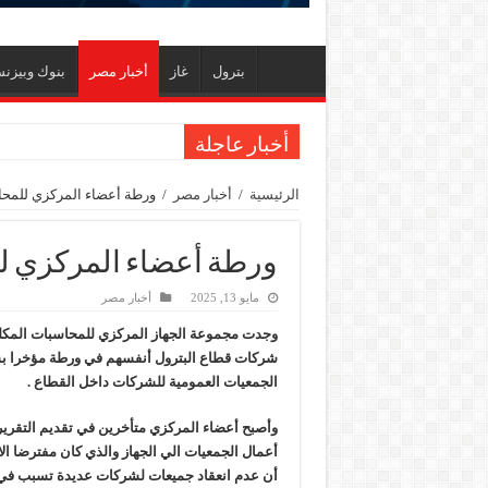
بترول
غاز
أخبار مصر
بنوك وبيزن
أخبار عاجلة
الاستغناء عن ثلاث موظفين في المكتب الفني للوزي
الرئيسية
/
أخبار مصر
/
ورطة أعضاء المركزي للمحا
وزير البترول والثروة المعدنية يبحث مع إكسون موبي
رئيسا العامة وبترومنت في زيارة لحقول ابوسنان
ورطة أعضاء المركزي ل
وزير البترول والثروة المعدنية يتفقد استئناف أعمال الحفر بحقل البركة في أسوان بعد توق
مايو 13, 2025
أخبار مصر
وزير البترول يتابع انتاج حقل البركة في اسوان
وجدت مجموعة الجهاز المركزي للمحاسبات المكل
النيل للبترول» تحصد شهادة «ISO 39001» لنظام إدارة السلامة المرورية بجهود ذاتية
شركات قطاع البترول أنفسهم في ورطة مؤخرا بس
الجمعيات العمومية للشركات داخل القطاع .
إنجاز بحري جديد … PMS تنهي أعمال إنزال الخطوط البحرية الثلاث بمشروع المرحلة الرابعة لتنمية حقل غاز كاموس البحري التابع لشركة شمال سيناء للبترول
وأصبح أعضاء المركزي متأخرين في تقديم التقري
هدوء اعلامي في وزارة البترول
محمود ناجي : لولا جهود الوزارة في عامين كان الغاز وصل 2مليار ق
أن عدم انعقاد جميعات لشركات عديدة تسبب في 