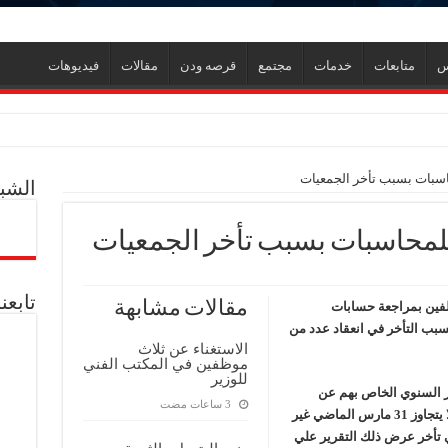
س
متابعات
خدمات
مجتمع
قرصه ودن
مقالات
فيديوهات
ر
سبات بسبب تأخر الجمعيات
الشبك
ل العالمية آليات تنفيذ مذكرة التفاهم لربط اكتشافات الشركة في قبرص بالبنية التحتي
لمحاسبات بسبب تأخر الجمعيات
ف منذ عام 2022.. ويؤكد: كامل الاهتمام لوضع صعيد مصر على خريطة الاستثمار البترولي
تابعن
مقالات مشابهة
فين بمراجعة حسابات
بب التأخر في انعقاد عدد من
الاستغناء عن ثلاث
موظفين في المكتب الفني
للوزير
ر السنوي الخاص بهم عن
أعمال الجمعيات الي الجهاز والذي كان مفترضا الا يتجاوز 31 مارس الماضي غير
دم يوميا
تأخر عرض ذلك التقرير علي