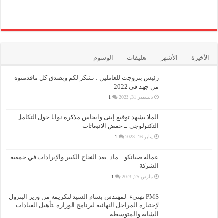
الأخيرة
الأشهر
تعليقات
الوسوم
رئيس بتروجت للعاملين : نشكر لكم وبصدق كل ماقدمتوه
من جهد في 2022
ديسمبر 31, 2022
1
الملا يشهد توقيع إينى وايجاس مذكرة نوايا حول التكامل
التكنولوجي لـ خفض الانبعاثات
يناير 16, 2023
1
عمالة صيانكو .. ماذا بعد النجاح الكبير والإيرادات في جمعية
الشركة
مارس 25, 2023
1
PMS تهنىء المهندس بسام السيد لتكريمه من وزير البترول
لإجتيازه المراحل النهائية لبرنامج الوزارة لتأهيل القيادات
الشابة والمتوسطة