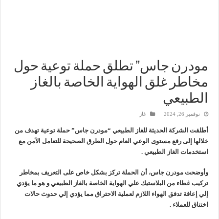
وزير البترول والثروة المعدنية يبحث مع إكسون موبيل العالمية آليات تنفيذ مذكرة ال
رئيسا العامة وبترومنت في زيارة لحقول ابوسنان
وزير البترول والثروة المعدنية يتفقد استئناف أعمال الحفر بحقل البركة في أسوان بعد توقف منذ عام 2022.. ويؤكد: كامل الاهتمام لوضع صعيد مصر ع
وزير البترول يتابع انتاج حقل البركة في اسوان
مودرن جاس” تطلق حملة توعية حول
مخاطر غلق الهواية الخاصة بالغاز
الطبيعي
نوفمبر 26, 2024
غاز
أطلقت الشركة الحديثة للغاز الطبيعي “مودرن جاس” حملة توعية تهدف من
خلالها إلى رفع مستوى الوعي العام حول الطرق الصحيحة للتعامل الآمن مع
استخدمات الغاز الطبيعي .
وأوضحت مودرن جاس، أن الحملة تركز بشكل خاص على التعريف بمخاطر
تركيب غطاء من البلاستيك علي الهواية الخاصة بالغاز الطبيعي و هو ما يؤدي
إلي إعاقة تدفق الهواء اللازم لعملية الاحتراق مما يؤدي إلي حدوث حالات
اختناق للعملاء .