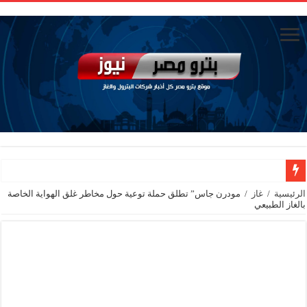
وزيرا التخطيط والتنمية الاقتصادية والبترول والثروة المعدنية يبحثان جهود تحقيق أمن الطا
الرئيسية
/
غاز
/
مودرن جاس” تطلق حملة توعية حول مخاطر غلق الهواية الخاصة
بالغاز الطبيعي
شائعات وحقائق.. فحص فروع الشركات بالخارج ومعارين ميدور وظهور جبران ومسا
جنوب الوادي القابضة للبترول» تنظم لقاءً توعويًا حول إدارة الأزمات ورفع كفاءة الاس
من ذاكرة البترول فكرة متميزة ترصد تاريخ القطاع
أكبا تبدأ تصدير 60 ألف طن من زيوت المحركات البحرية للأسواق الخارجية
سيدبك تؤكد ريادتها في جودة الخامات باعتماد عالمي جديد