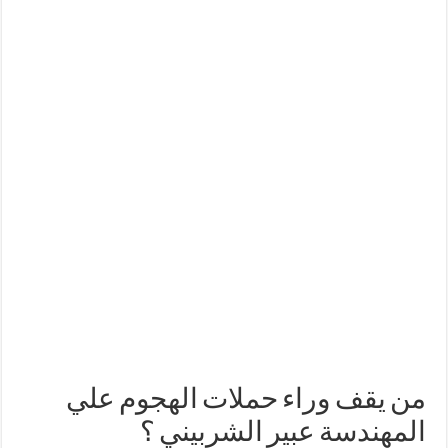
سيدبك تؤكد ريادتها في جودة الخامات باعتماد عالمي جديد
وزير البترول والثروة المعدنية يبحث مع إكسون موبيل العالمية آليات تنفيذ مذكرة ال
رئيسا العامة وبترومنت في زيارة لحقول ابوسنان
وزير البترول والثروة المعدنية يتفقد استئناف أعمال الحفر بحقل البركة في أسوان بعد توقف منذ عام 2022.. ويؤكد: كامل الاهتمام لوضع صعيد مصر ع
من يقف وراء حملات الهجوم علي
المهندسة عبير الشربيني ؟