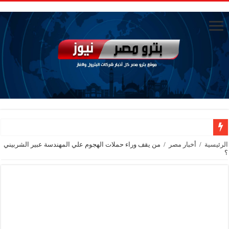
تاون جاس تسيطر علي كسر ماسورة في ترعة الإسماعيلية
الرئيسية
/
أخبار مصر
/
من يقف وراء حملات الهجوم علي المهندسة عبير الشربيني
؟
وزيرا التخطيط والتنمية الاقتصادية والبترول والثروة المعدنية يبحثان جهود تحقيق أمن الطا
شائعات وحقائق.. فحص فروع الشركات بالخارج ومعارين ميدور وظهور جبران ومسا
جنوب الوادي القابضة للبترول» تنظم لقاءً توعويًا حول إدارة الأزمات ورفع كفاءة الاس
من ذاكرة البترول فكرة متميزة ترصد تاريخ القطاع
أكبا تبدأ تصدير 60 ألف طن من زيوت المحركات البحرية للأسواق الخارجية