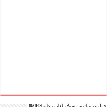
حول عربيتك من سولار لغاز برعايه GASTECH