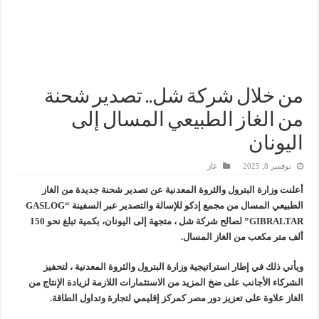
سيدبك تؤكد ريادتها في جودة الخامات باعتماد عالمي جديد
وزير البترول والثروة المعدنية يبحث مع إكسون موبيل العالمية آليات تنفيذ مذكرة ال
رئيسا العامة وبترومنت في زيارة لحقول ابوسنان
وزير البترول والثروة المعدنية يتفقد استئناف أعمال الحفر بحقل البركة في أسوان بعد توقف منذ عام 2022.. ويؤكد: كامل الاهتمام لوضع صعيد مصر ع
من خلال شركة شل.. تصدير شحنة
من الغاز الطبيعي المسال إلى
اليونان
نوفمبر 8, 2025
غاز
أعلنت وزارة البترول والثروة المعدنية عن تصدير شحنة جديدة من الغاز
الطبيعي المسال من مجمع إدكو للإسالة والتصدير عبر السفينة “GASLOG
GIBRALTAR” لصالح شركة شل ، متجهة إلى اليونان، بكمية تبلغ نحو 150
ألف متر مكعب من الغاز المسال.
ويأتي ذلك في إطار استراتيجية وزارة البترول والثروة المعدنية ، لتحفيز
الشركاء الأجانب على ضخ المزيد من الاستثمارات اللازمة لزيادة الإنتاج من
الغاز علاوة على تعزيز دور مصر كمركز إقليمي لتجارة وتداول الطاقة.