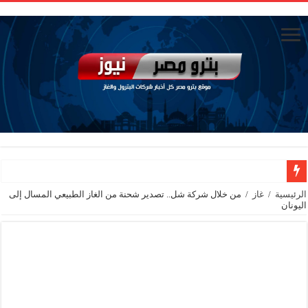
تاون جاس تسيطر علي كسر ماسورة في ترعة الإسماعيلية
الرئيسية
/
غاز
/
من خلال شركة شل.. تصدير شحنة من الغاز الطبيعي المسال إلى
اليونان
وزيرا التخطيط والتنمية الاقتصادية والبترول والثروة المعدنية يبحثان جهود تحقيق أمن الطا
شائعات وحقائق.. فحص فروع الشركات بالخارج ومعارين ميدور وظهور جبران ومسا
جنوب الوادي القابضة للبترول» تنظم لقاءً توعويًا حول إدارة الأزمات ورفع كفاءة الاس
من ذاكرة البترول فكرة متميزة ترصد تاريخ القطاع
أكبا تبدأ تصدير 60 ألف طن من زيوت المحركات البحرية للأسواق الخارجية