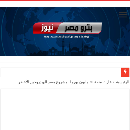
رئيسا العامة وبترومنت في زيارة لحقول ابوسنان
الرئيسية
/
غاز
/
منحة 30 مليون يورو لـ مشروع مصر للهيدروجين الأخضر
وزير البترول والثروة المعدنية يتفقد استئناف أعمال الحفر بحقل البركة في أسوان بعد توقف منذ عام 2022.. ويؤكد: كامل الاهتمام لوضع صعيد مصر ع
وزير البترول يتابع انتاج حقل البركة في اسوان
النيل للبترول» تحصد شهادة «ISO 39001» لنظام إدارة السلامة المرورية بجهود ذاتية
إنجاز بحري جديد … PMS تنهي أعمال إنزال الخطوط البحرية الثلاث بمشروع المرحلة الرابعة لتنمية حقل غاز كاموس البحري التابع لشركة شمال سيناء للبترول