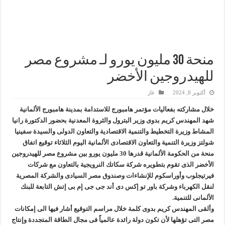
هدوء اعلامي في وزارة البترول
محمود ناجي : لولا جهود الوزارة في عامين كان الغاز وصل 2مليار قدم يوميا
وفاء علي : سداد ديون الشركاء ليس بالأمر الهين وجذبنا 19 مليار دولار استثمارات
رئيس القابضة للبتروكيماويات يتفقد مصنع ووتك لإنتاج الواح MDF الخشبية من قش الأرز
منحة 30 مليون يورو لـ مشروع مصر
للهيدروجين الأخضر
أكتوبر 8, 2024
غاز
خلال مشاركته بفعاليات مؤتمر هامبورج للاستدامة بمدينة هامبورج الألمانية
شهد المهندس كريم بدوى وزير البترول والثروة المعدنية بحضور الدكتورة رانيا
المشاط وزيرة التخطيط والتنمية الاقتصادية والتعاون الدولى والسيدة سفينيا
شولتز وزيرة التنمية والتعاون الاقتصادى الألمانية اليوم الثلاثاء توقيع اتفاق
منحة من الحكومة الألمانية قدرها 30 مليون يورو بين مشروع مصر للهيدروجين
الأخضر الذى تقوم بتطويره شركة سكاتك النرويجية بالتعاون مع شركات
فيرتيجلوب وأوراسكوم للإنشاءات وصندوق مصر السيادى والشركة المصرية
لنقل الكهرباء وشركة باور تو إكس دى أند جى جى إم بى إتش التابعة للبنك
الألمانى للتنمية.
وألقى المهندس كريم بدوى كلمة خلال مراسم التوقيع أشار فيها الى إمكانات
مصر التى تؤهلها لأن تكون دولة رائدة عالمياً فى مجال الطاقة المتجددة وإنتاج