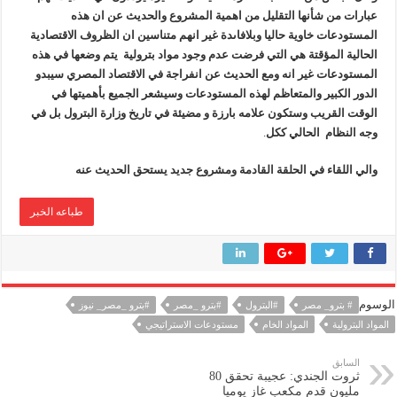
عبارات من شأنها التقليل من اهمية المشروع والحديث عن ان هذه
المستودعات خاوية حاليا وبلافاىدة غير انهم متناسين ان الظروف الاقتصادية
الحالية المؤقتة هي التي فرضت عدم وجود مواد بترولية يتم وضعها في هذه
المستودعات غير انه ومع الحديث عن انفراجة في الاقتصاد المصري سيبدو
الدور الكبير والمتعاظم لهذه المستودعات وسيشعر الجميع بأهميتها في
الوقت القريب وستكون علامه بارزة و مضيئة في تاريخ وزارة البترول بل في
وجه النظام الحالي ككل
.
والي اللقاء في الحلقة القادمة ومشروع جديد يستحق الحديث عنه
طباعه الخبر
الوسوم
# بترو_ مصر
#البترول
#بترو _مصر
#بترو _مصر_ نيوز
المواد البترولية
المواد الخام
مستودعات الاستراتيجي
السابق
ثروت الجندي: عجيبة تحقق 80
مليون قدم مكعب غاز يوميا