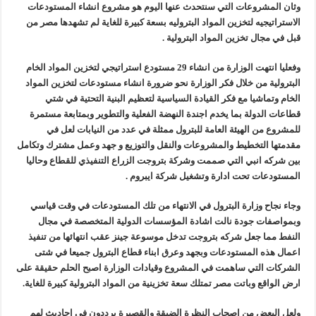
وثان المشروعات التي سنتحدث عنها اليوم هو مشروع انشاء المستودعات
الاستراتيجيه لتخزين المواد البتروليه بسعة كبيرة للغاية لم تشهدها مصر من
قبل في مجال تخزين المواد البترولية .
وفعليا انتهت الوزارة من انشاء 29 مستودع استراتيجي لتخزين المواد الخام
البترولية من خلال فكر الوزارة نحو ضرورة انشاء مستودعات لتخزين المواد
الخام وتماشيا مع فكر القيادة السياسية لتعظيم البنية التحتية في شتي
قطاعات الدولة بما يخدم اجندة النهضة الفعلية والتطوير وبمتابعة مستمرة
للمشروع من الهيئة العامة للبترول ممثلة في عدد من النيابات لعل في
مقدمتها التخطيط والمشروعات والنقل والتوزيع و جهد وعمل مشترك وتكامل
بين شركه انبي التي صممت وشركة بتروجت الزراع التنفيذي للقطاع وحاليا
المستودعات تحت ادارة وتشغيل شركة ايبروم .
وجاء نجاح وزارة البترول في الانتهاء من تلك المستودعات في وقت قياسي
وبمواصفات جودة نالت اشادة المؤسسات الدولية المتخصصة في مجال
النفط مما جعل شركه بتروجت تدخل موسوعة جينز عقب انتهائها من تنفيذ
اعمال هذه المستودعات وبجهد وعرق ابناء قطاع البترول جميعا في شتى
الشركات التي ساهمت في المشروع وقيادات الوزارة اصبح الحلم حقيقة على
ارض الواقع وباتت مصر تمتلك سعة تخزينية من المواد البترولية كبيرة للغاية.
ولعل البعض من اصحاب النظرة الضيقة والقصيرة يرددون في احاديث لهم