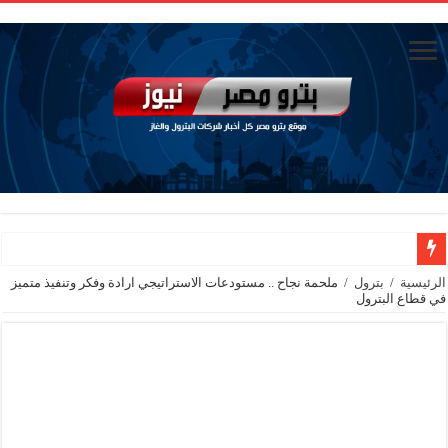
تاون جاس تسيطر علي كسر ماسورة في ترعة الإسماعيلية
الرئيسية
/
بترول
/
ملحمة نجاح .. مستودعات الاستراتيجي ارادة وفكر وتنفيذ متميز
في قطاع البترول
وزيرا التخطيط والتنمية الاقتصادية والبترول والثروة المعدنية يبحثان جهود تحقيق أمن الطا
شائعات وحقائق.. فحص فروع الشركات بالخارج ومعارين ميدور وظهور جبران ومسا
جنوب الوادي القابضة للبترول» تنظم لقاءً توعويًا حول إدارة الأزمات ورفع كفاءة الاس
من ذاكرة البترول فكرة متميزة ترصد تاريخ القطاع
أكبا تبدأ تصدير 60 ألف طن من زيوت المحركات البحرية للأسواق الخارجية