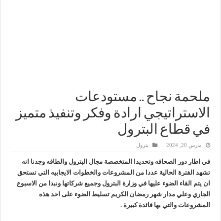
سيدبك تؤكد ريادتها في جودة الخامات باعتماد عالمي جديد
وزير البترول والثروة المعدنية يبحث مع إكسون موبيل العالمية آليات تنفيذ مذكرة ال
رئيسا العامة وبترومنت في زيارة لحقول ابوسنان
وزير البترول والثروة المعدنية يتفقد استئناف أعمال الحفر بحقل البركة في أسوان بعد توقف منذ عام 2022.. ويؤكد: كامل الاهتمام لوضع صعيد مصر ع
ملحمة نجاح .. مستودعات
الاستراتيجي ارادة وفكر وتنفيذ متميز
في قطاع البترول
مارس 20, 2024
بترول
في اطار دور الصحافه وتحديدا المتخصصة مجال البترول والطاقه وجدنا انه
تشهد الفترة الحالية عددا من المشروعات والخطوات الايجابيه التي تستحق
ان يتم القاء الضوء عليها في وزارة البترول وجميع شركاتها ونبدا من الاسبوع
الجاري وعلي مدار شهر رمضان الكريم تسليط الضوء على احد هذه
المشروعات والتي بها فائدة كبيرة .