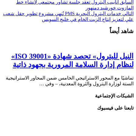
السابق
انابيب البترول تعقد جلسة تشاور مجتمعى لإنشاء خط
المازوت خورشيد دمنهور
التالي
خدمات البترول البحرية PMS تُنهي مشروع تطوير حقل شعب
علي لتعزيز إنتاج الزيت الخام في خليج السويس
شاهد أيضاً
النيل للبترول» تحصد شهادة «ISO 39001»
لنظام إدارة السلامة المرورية بجهود ذاتية
تماشيًا مع المحور الاستراتيجي الخامس ضمن المحاور الاستراتيجية
الستة لوزارة البترول والثروة المعدنية، – وفي …
الشبكات الإجتماعية
تابعنا على فيسبوك