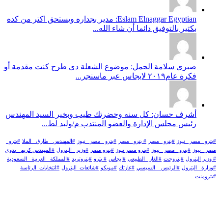
Eslam Elnaggar Egyptian: مدير بجداره ويستحق اكتر من كده
بكتير بالتوفيق دائما أن شاء الله...
صبرى سلامة الجمل: موضوع الشعلة دى طرح كنت مقدمة أو
فكرة عام٢٠١٩ لايجاس عبر ماسنجر...
أشرف حسان: كل سنه وحضرتك طيب وبخير السيد المهندس
رئيس مجلس الإدارة والعضو المنتدب م/وليد لط...
#بترو _مصر _نيوز
#بترو _مصر
# بترو_ مصر
#بترو _مصر_ نيوز
#المهندس _طارق _الملا
#بترو_
مصر_ نيوز
#بترو_ مصر _نيوز
#بترو مصر نيوز
#بترو مصر
#وزير _البترول
#المهندس كريم_ بدوي
# وزير البترول
#بتروجت
#الغاز _الطبيعي
#ايجاس
# بترو
#بتروتريد
#المملكة _العربية _السعودية
#وزارة _البترول
#الرئيس _ السيسي
#غازتك
#موبكو
#شائعات_البترول
#انتخابات_الرئاسة
#بترومنت