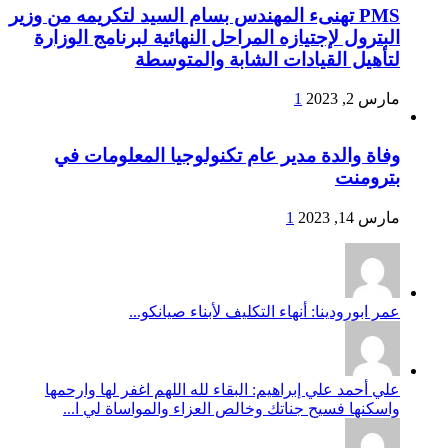
PMS تهنىء المهندس بسام السيد لتكريمه من وزير
البترول لإجتيازه المراحل النهائية لبرنامج الوزارة
لتأهيل القيادات الشابة والمتوسطة
مارس 2, 2023
1
وفاة والدة مدير عام تكنولوجيا المعلومات في
بترومنت
مارس 14, 2023
1
عمر ابورودينا: أنهاء التكليف لأبناء صيانكو...
علي أحمد علي إبراهيم: البقاء لله اللهم اغفر لها وارحمها
واسكنها فسيح جناتك وخالص العزاء والمواساة لي ا...