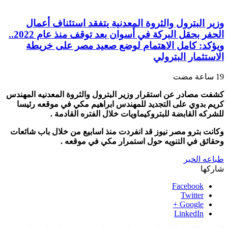
وزير البترول والثروة المعدنية يتفقد استئناف أعمال
الحفر بحقل البركة في أسوان بعد توقف منذ عام 2022..
ويؤكد: كامل الاهتمام لوضع صعيد مصر على خريطة
الاستثمار البترولي
كشفت مصادر عن استقرار وزير البترول والثروة المعدنيه المهندس
كريم بدوي على التجديد للمهندس ابراهيم مكي في موقعه رئيسا
للشركه القابضة للبتروكيماويات خلال الفتره القادمة .
وكانت بترو مصر نيوز قد انفردت منذ اسابيع من خلال باب شائعات
وحقائق في التنويه حول استمرار مكي في موقعه .
طباعه الخبر
شاركها
Facebook
Twitter
Google +
LinkedIn