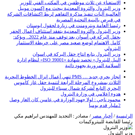
الاستغناء عن ثلاث موظفين في المكتب الفني للوزير
وزير البترول والثروة المعدنية يبحث مع إكسون موبيل
العالمية آليات تنفيذ مذكرة التفاهم لربط اكتشافات الشركة
في قبرص بالبنية التحتية المصرية
رئيسا العامة وبترومنت في زيارة لحقول ابوسنان
وزير البترول والثروة المعدنية يتفقد استئناف أعمال الحفر
بحقل البركة في أسوان بعد توقف منذ عام 2022.. ويؤكد:
كامل الاهتمام لوضع صعيد مصر على خريطة الاستثمار
البترولي
وزير البترول يتابع انتاج حقل البركة في اسوان
النيل للبترول» تحصد شهادة «ISO 39001» لنظام إدارة
السلامة المرورية بجهود ذاتية
إنجاز بحري جديد … PMS تنهي أعمال إنزال الخطوط البحرية
الثلاث بمشروع المرحلة الرابعة لتنمية حقل غاز كاموس
البحري التابع لشركة شمال سيناء للبترول
هدوء اعلامي في وزارة البترول
محمود ناجي : لولا جهود الوزارة في عامين كان الغاز وصل
2مليار قدم يوميا
الرئيسية
/
أخبار مصر
/
مصادر : التجديد للمهندس ابراهيم مكي
رئيسا للقابضة للبيتروكيمات
وزير البترول