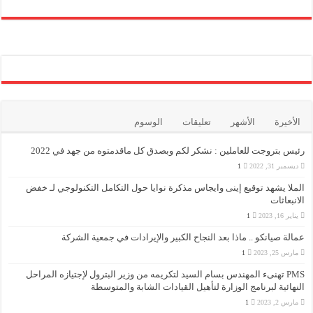
الأخيرة
الأشهر
تعليقات
الوسوم
رئيس بتروجت للعاملين : نشكر لكم وبصدق كل ماقدمتوه من جهد في 2022
ديسمبر 31, 2022
1
الملا يشهد توقيع إينى وايجاس مذكرة نوايا حول التكامل التكنولوجي لـ خفض
الانبعاثات
يناير 16, 2023
1
عمالة صيانكو .. ماذا بعد النجاح الكبير والإيرادات في جمعية الشركة
مارس 25, 2023
1
PMS تهنىء المهندس بسام السيد لتكريمه من وزير البترول لإجتيازه المراحل
النهائية لبرنامج الوزارة لتأهيل القيادات الشابة والمتوسطة
مارس 2, 2023
1