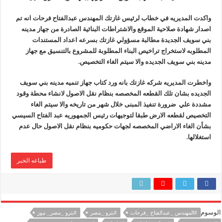
رئيسا العامة وبترومنت في زيارة لحقول ابوسنان
واكدت المديريه في خطاب لرئيس غازتك المهندس عبدالفتاح فرحات انه تم
اصدار شهادة صلاحية الموقع والاشتراطات البنائية الصادرة من جهاز مدينه
بني سويف الجديدة مطالبة مسؤولي غازتك بسرعه اعداد المستندات
المطلوبه لاستخراج تراخيص البناء المطلوبة للمشروع بالتنسيق مع جهاز
مدينه بني سويف الجديده والا سيتم الغاء التخصيص.
واخطرت المديريه شركه غازتك بانه ورد كتاب جهاز تنميه مدينه بني سويف
الجديده بشان تلك القطعه المخصصه بنظام نقل الاصول لانشاء محطة وقود
مشددة علي ضرورة تنفيذ المبنى خلال شهر من تاريخه والا سيتم الغاء
التخصيص لقطعه الارض طبقا لتوجيهات رئيس الجمهوريه عبد الفتاح السيسي
بشأن الغاء الاراضي المخصصه لجهات حكوميه بنظام نقل الاصول حال عدم
استغلالها.
طباعه الخبر
الوسوم
#المهندس _عبدالفتاح _فرحات
#بترو _مصر
#بترو _مصر_ نيوز