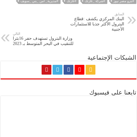
#بترو مصر نيوز
#شركة _غازتك
#غازتك
#مديرية_ امن _بني _سويف
السابق
البنك المركزي يكشف :قطاع
البترول الأكثر جذبا للاستثمارات
الأجنبية
التالي
وزارة البترول تستهدف حفر 16بئرا
للتنقيب في البحر المتوسط بـ 2023
الشبكات الإجتماعية
تابعنا على فيسبوك