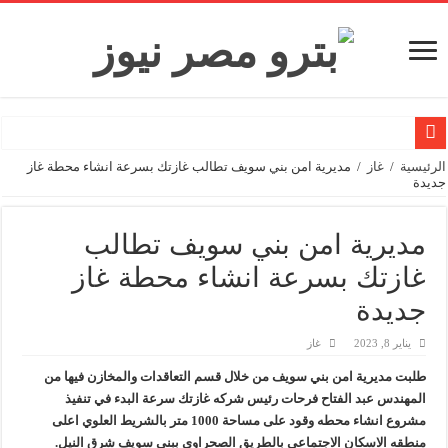
رئيس القابضة للبتروكيماويات يتابع ميدانيًا تقدم تنفيذ مشروع مشتقات الميثانول بد
الرئيسية
/
غاز
/
مديرية امن بني سويف تطالب غازتك بسرعة انشاء محطة غاز
جديدة
تاون جاس تسيطر علي كسر ماسورة في ترعة الإسماعيلية
وزيرا التخطيط والتنمية الاقتصادية والبترول والثروة المعدنية يبحثان جهود تحقيق أمن الطا
مديرية امن بني سويف تطالب
شائعات وحقائق.. فحص فروع الشركات بالخارج ومعارين ميدور وظهور جبران ومسا
غازتك بسرعة انشاء محطة غاز
جنوب الوادي القابضة للبترول» تنظم لقاءً توعويًا حول إدارة الأزمات ورفع كفاءة الاس
جديدة
من ذاكرة البترول فكرة متميزة ترصد تاريخ القطاع
يناير 8, 2023
غاز
أكبا تبدأ تصدير 60 ألف طن من زيوت المحركات البحرية للأسواق الخارجية
طلبت مديرية امن بني سويف من خلال قسم التعاقدات والمخازن فيها من
سيدبك تؤكد ريادتها في جودة الخامات باعتماد عالمي جديد
المهندس عبد الفتاح فرحات رئيس شركه غازتك سرعة البدء في تنفيذ
وزير البترول والثروة المعدنية يبحث مع إكسون موبيل العالمية آليات تنفيذ مذكرة ال
مشروع انشاء محطه وقود على مساحة 1000 متر بالشريط العلوي اعلى
منطقه الاسكان الاجتماعي بالطريق الصحراوي ببني سويف شرق النيل.