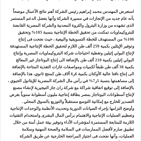
استعرض المهندس محمد إبراهيم رئيس الشركة أهم نتائج الأعمال موضحاً
بأنه عام جديد من الإنجازات في مسيرة الشركة وأنها بفضل الدعم المستمر
الذى تشهده من وزارة البترول والثروة المعدنية والشركة المصرية القابضة
للبتروكيماويات تمكنت من تحقيق الخطة الإنتاجية بنسبة 105% وتحقيق
106% من المستهدف للخطة التسويقية والبيعية ، حيث نجحت فى إنتاج
وتوفير الإيثلين بكمية 259 ألف طن اللازم لتحقيق الخطة الإنتاجية المستهدفة
لإنتاج البولي إثيلين وتغطية احتياجات شركة البتروكيماويات المصرية وإنتاج
البولي إثيلين بكمية 210 ألف طن بالإضافة الى إنتاج البوتاجاز غير المعالج
بكمية 38 ألف طن طبقاً لكميات ومواصفات غازات التغذية المتاحة بالإضافة
الى إنتاج نافتا عالية الأوكتان بكمية 6ر6 آلاف طن كمنتج ثانوي، هذا بالإضافة
إلى مساهمتها بنسبة 5ر7% في رأس مال الشركة المصرية للإيثانول الحيوي ،
بالإضافة إلى توقيع اتفاقية شراكة مع شركة ران جاز النيجيرية لإنشاء مصنع
لإنتاج أسطوانات البوتاجاز بمصر بطاقة إنتاجية مليون أسطوانة سنوياً بغرض
التصدير للخارج مع إمكانية التوسع مستقبلاً والتوزيع بالسوق المحلي .
وأوضح التزامها بإجراء الصيانات الدورية وتحديث الأنظمة والوحدات الإنتاجية
وتعظيم العمليات الإنتاجية والاهتمام برأس المال البشرى واستخدام التقنيات
اللازمة للمتابعة المستمرة لمؤشرات الأداء وتوفير بيئة عمل أمنة من خلال
تطبيق صارم لأفضل الممارسات في السلامة والصحة المهنية وسلامة
العمليات، وأنها نجحت فى اجتياز المراجعة الخارجية عن طريق الشركة