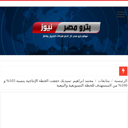
الاستغناء عن خمسة موظفين في مكتب الوزير
الرئيسية
/
متابعات
/
محمد ابراهيم :سيدبك حققت الخطة الإنتاجية بنسبة 105% و
106% من المستهدف للخطة التسويقية والبيعية
سيدبك تؤكد ريادتها في جودة الخامات باعتماد عالمي جديد
الاستغناء عن ثلاث موظفين في المكتب الفني للوزير
وزير البترول والثروة المعدنية يبحث مع إكسون موبيل العالمية آليات تنفيذ مذكرة ال
رئيسا العامة وبترومنت في زيارة لحقول ابوسنان
وزير البترول والثروة المعدنية يتفقد استئناف أعمال الحفر بحقل البركة في أسوان بعد توقف منذ عام 2022.. ويؤكد: كامل الاهتمام لوضع صعيد مصر ع