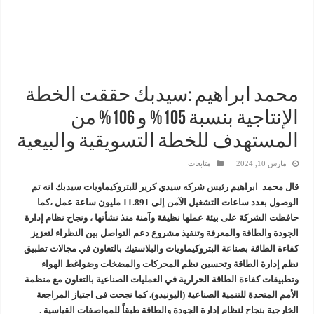
وزير البترول يتابع انتاج حقل البركة في اسوان
النيل للبترول» تحصد شهادة «ISO 39001» لنظام إدارة السلامة المرورية بجهود ذاتية
إنجاز بحري جديد … PMS تنهي أعمال إنزال الخطوط البحرية الثلاث بمشروع المرحلة الرابعة لتنمية حقل غاز كاموس البحري التابع لشركة شمال سيناء للبترول
محمد ابراهيم :سيدبك حققت الخطة
الإنتاجية بنسبة 105% و 106% من
المستهدف للخطة التسويقية والبيعية
مارس 10, 2024
متابعات
قال محمد ابراهيم رئيس شركه سيدي كرير للبتروكيماويات سيدبك انه تم
الوصول بعدد ساعات التشغيل الآمن إلى 11.891 مليون ساعة عمل ،كما
حافظت الشركة على بيئة عملها نظيفة وآمنة منذ نشأتها ، ونجاح نظام إدارة
الجودة والطاقة والمعرفة وتنفيذ مشروع دعم التواصل بين النظراء لتعزيز
كفاءة الطاقة بصناعة البتروكيماويات والبلاستيك بالتعاون في مجالات تطبيق
نظم إدارة الطاقة وتحسين نظم المحركات والمضخات وضواغط الهواء
وتطبيقات كفاءة الطاقة الحرارية في العمليات الصناعية بالتعاون مع منظمة
الأمم المتحدة للتنمية الصناعية (اليونيدو). كما نجحت فى اجتياز المراجعة
الخارجية بنجاح لنظام إدارة الجودة والطاقة طبقاً للمواصفات القياسية .