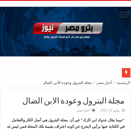
رئيسا العامة وبترومنت في زيارة لحقول ابوسنان
الرئيسية
/
أخبار مصر
/
مجلة البترول وعودة الابن الضال
وزير البترول والثروة المعدنية يتفقد استئناف أعمال الحفر بحقل البركة في أسوان بعد توقف منذ عام 2022.. ويؤكد: كامل الاهتمام لوضع صعيد مصر ع
مجلة البترول وعودة الابن الضال
وزير البترول يتابع انتاج حقل البركة في اسوان
النيل للبترول» تحصد شهادة «ISO 39001» لنظام إدارة السلامة المرورية بجهود ذاتية
يونيو 10, 2026
أخبار مصر
“دوما يقال عدوك ابن كارك” غير أن مجلة البترول هي أصل الكار والتعامل
إنجاز بحري جديد … PMS تنهي أعمال إنزال الخطوط البحرية الثلاث بمشروع المرحلة الرابعة لتنمية حقل غاز كاموس البحري التابع لشركة شمال سيناء للبترول
في الكتابة عنها برأيي لايخرج عن كونه اعتراف بقيمة تلك المجلة فمن ليس له