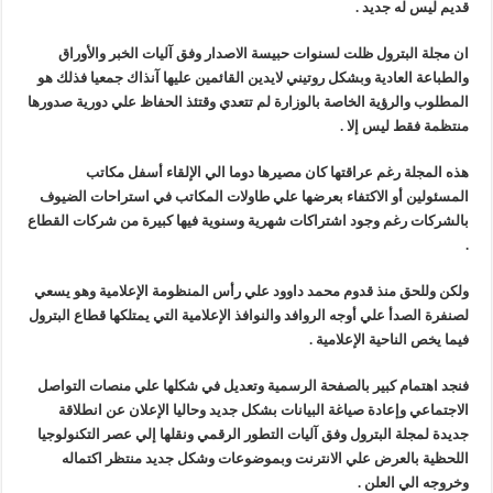
قديم ليس له جديد .
هدوء اعلامي في وزارة البترول
محمود ناجي : لولا جهود الوزارة في عامين كان الغاز وصل 2مليار قدم يوميا
ان مجلة البترول ظلت لسنوات حبيسة الاصدار وفق آليات الخبر والأوراق
والطباعة العادية وبشكل روتيني لايدين القائمين عليها آنذاك جمعيا فذلك هو
وفاء علي : سداد ديون الشركاء ليس بالأمر الهين وجذبنا 19 مليار دولار استثمارات
المطلوب والرؤية الخاصة بالوزارة لم تتعدي وقتئذ الحفاظ علي دورية صدورها
رئيس القابضة للبتروكيماويات يتفقد مصنع ووتك لإنتاج الواح MDF الخشبية من قش الأرز
منتظمة فقط ليس إلا .
هذه المجلة رغم عراقتها كان مصيرها دوما الي الإلقاء أسفل مكاتب
المسئولين أو الاكتفاء بعرضها علي طاولات المكاتب في استراحات الضيوف
بالشركات رغم وجود اشتراكات شهرية وسنوية فيها كبيرة من شركات القطاع
.
ولكن وللحق منذ قدوم محمد داوود علي رأس المنظومة الإعلامية وهو يسعي
لصنفرة الصدأ علي أوجه الروافد والنوافذ الإعلامية التي يمتلكها قطاع البترول
فيما يخص الناحية الإعلامية .
فنجد اهتمام كبير بالصفحة الرسمية وتعديل في شكلها علي منصات التواصل
الاجتماعي وإعادة صياغة البيانات بشكل جديد وحاليا الإعلان عن انطلاقة
جديدة لمجلة البترول وفق آليات التطور الرقمي ونقلها إلي عصر التكنولوجيا
اللحظية بالعرض علي الانترنت وبموضوعات وشكل جديد منتظر اكتماله
وخروجه الي العلن .