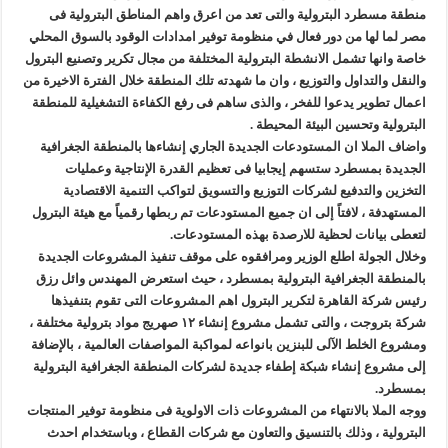
منطقة مسطرد البترولية والتى تعد من اعرق واهم المناطق البترولية فى
مصر لما لها من دور فعال في منظومة توفير امدادات الوقود بالسوق المحلي
خاصة وانها تشمل الانشطة البترولية المختلفة من مجال تكرير وتصنيع البترول
والنقل والتداول والتوزيع ، وان ما شهدته تلك المنطقة خلال الفترة الاخيرة من
اعمال تطوير يدعوا للفخر ، والذى ساهم فى رفع الكفاءة التشغيلية للمنطقة
البترولية وتحسين البيئة المحيطة .
واضاف الملا ان المستودعات الجديدة الجاري إنشاءها بالمنطقة الجغرافية
الجديدة بمسطرد ستسهم إيجابيا فى تعظيم القدرة الإنتاجية وعمليات
التخزين والتدفيع لشركات التوزيع والتسويق لتواكب التنمية الاقتصادية
المستهدفة ، لافتاً إلى ان جميع المستودعات تم ربطها رقمياً مع هيئة البترول
لتعطى بيانات لحظية للارصدة بهذه المستودعات.
وخلال الجولة اطلع الوزير ومرافقوه على موقف تنفيذ المشروعات الجديدة
بالمنطقة الجغرافية البترولية بمسطرد ، حيث استعرض المهندس وائل رزق
رئيس شركة القاهرة لتكرير البترول اهم المشروعات التى تقوم بتنفيذها
شركة بتروجت ، والتى تشمل مشروع إنشاء ١٢ صهريج مواد بترولية مختلفة ،
ومشروع الخلط الآلى للبنزين بانواعه لمواكبة المواصفات العالمية ، بالإضافة
إلى مشروع إنشاء شبكة إطفاء جديدة لشركات المنطقة الجغرافية البترولية
بمسطرد.
ووجه الملا بالانتهاء من المشروعات ذات الاولوية فى منظومة توفير المنتجات
البترولية ، وذلك بالتنسيق والتعاون مع شركات القطاع ، وباستخدام احدث