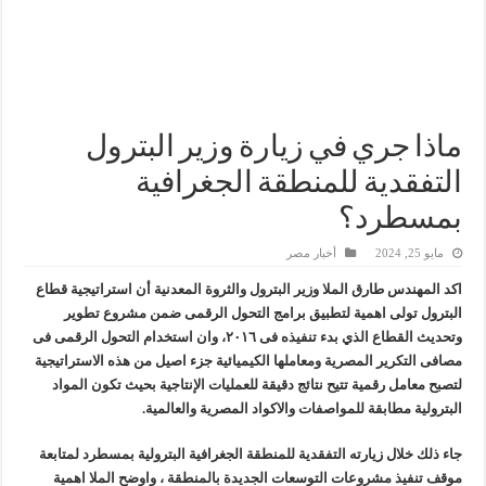
إنجاز بحري جديد … PMS تنهي أعمال إنزال الخطوط البحرية الثلاث بمشروع المرحلة الرابعة لتنمية حقل غاز كاموس البحري التابع لشركة شمال سيناء للبترول
هدوء اعلامي في وزارة البترول
محمود ناجي : لولا جهود الوزارة في عامين كان الغاز وصل 2مليار قدم يوميا
ماذا جري في زيارة وزير البترول
التفقدية للمنطقة الجغرافية
بمسطرد؟
مايو 25, 2024
أخبار مصر
اكد المهندس طارق الملا وزير البترول والثروة المعدنية أن استراتيجية قطاع
البترول تولى اهمية لتطبيق برامج التحول الرقمى ضمن مشروع تطوير
وتحديث القطاع الذي بدء تنفيذه فى ٢٠١٦، وان استخدام التحول الرقمى فى
مصافى التكرير المصرية ومعاملها الكيميائية جزء اصيل من هذه الاستراتيجية
لتصبح معامل رقمية تتيح نتائج دقيقة للعمليات الإنتاجية بحيث تكون المواد
البترولية مطابقة للمواصفات والاكواد المصرية والعالمية.
جاء ذلك خلال زيارته التفقدية للمنطقة الجغرافية البترولية بمسطرد لمتابعة
موقف تنفيذ مشروعات التوسعات الجديدة بالمنطقة ، واوضح الملا اهمية