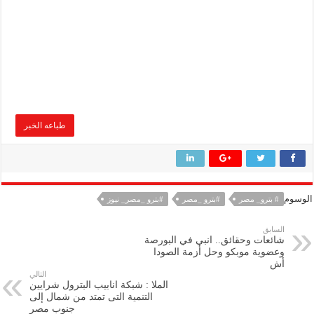
طباعه الخبر
الوسوم
# بترو_ مصر
#بترو _مصر
#بترو _مصر_ نيوز
السابق
شائعات وحقائق.. انبي في البورصة
وعضوية موبكو وحل أزمة الصودا
أش
التالي
الملا : شبكة انابيب البترول شرايين
التنمية التى تمتد من شمال إلى
جنوب مصر