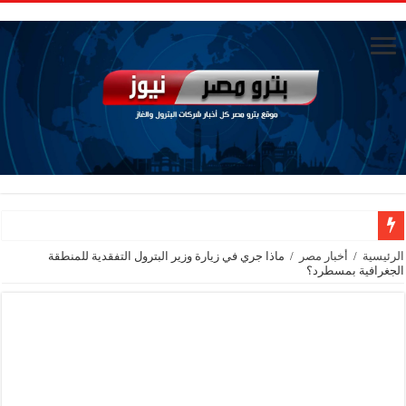
الاستغناء عن ثلاث موظفين في المكتب الفني للوزير
الرئيسية
/
أخبار مصر
/
ماذا جري في زيارة وزير البترول التفقدية للمنطقة
الجغرافية بمسطرد؟
وزير البترول والثروة المعدنية يبحث مع إكسون موبيل العالمية آليات تنفيذ مذكرة ال
رئيسا العامة وبترومنت في زيارة لحقول ابوسنان
وزير البترول والثروة المعدنية يتفقد استئناف أعمال الحفر بحقل البركة في أسوان بعد توقف منذ عام 2022.. ويؤكد: كامل الاهتمام لوضع صعيد مصر ع
وزير البترول يتابع انتاج حقل البركة في اسوان
النيل للبترول» تحصد شهادة «ISO 39001» لنظام إدارة السلامة المرورية بجهود ذاتية