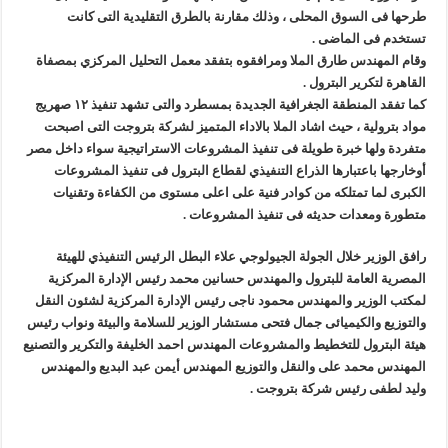
طرحها فى السوق المحلى ، وذلك مقارنة بالطرق التقليدية التى كانت
تستخدم فى الماضى .
وقام المهندس طارق الملا ومرافقوه بتفقد معمل التحليل المركزي بمصفاة
القاهرة لتكرير البترول .
كما تفقد المنطقة الجغرافية الجديدة بمسطرد والتى تشهد تنفيذ ١٢ صهريج
مواد بترولية ، حيث اشاد الملا بالاداء المتميز لشركة بتروجت التى اصبحت
متفردة ولها خبرة طويلة فى تنفيذ المشروعات الاستراتيجية سواء داخل مصر
أوخارجها باعتبارها الذراع التنفيذي لقطاع البترول فى تنفيذ المشروعات
الكبرى لما تمتلكه من كوادر فنية على اعلى مستوى من الكفاءة وتقنيات
متطورة ومعدات حديثه فى تنفيذ المشروعات .
رافق الوزير خلال الجولة الجيولوجي علاء البطل الرئيس التنفيذي للهيئة
المصرية العامة للبترول والمهندس حسانين محمد رئيس الإدارة المركزية
لمكتب الوزير والمهندس محمود ناجى رئيس الإدارة المركزية لشئون النقل
والتوزيع والكيميائى جمال فتحى مستشار الوزير للسلامة والبيئة ونواب رئيس
هيئة البترول للتخطيط والمشروعات المهندس احمد الخليفة والتكرير والتصنيع
المهندس محمد على والنقل والتوزيع المهندس أيمن عبد البديع والمهندس
وليد لطفى رئيس شركة بتروجت .