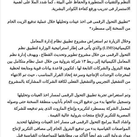
النظم والتقنيات المتطورة والحفاظ علي البيئة ، كما شدد الملا على اهمية
الاستمرار فى تدريب ورفع كفاءة الكوادر البشرية.
*تطبيق التحول الرقمى فى اخذ عينات وتحليلها خلال عملية تدفيع الزيت الخام
من السخنة إلى مسطرد*
وخلال الزيارة تم استعراض مشروع تطبيق نظام إدارة المعامل
الكيميائية(LIMS) والذي يأتى فى إطار استراتيجية الوزارة لتطبيق نظم
التحول الرقمى من خلال مشروع تطوير وتحديث القطاع ، ويهدف إدارة نظم
المعامل الكيميائية إلى ربط ١٣ شركة بترولية من خلال عمل نظام متكامل بين
هيئة البترول والشركات التابعة لها ، لتكوين قاعدة بيانات قوية ومتابعة لحظية
لمخرجات الوحدات الإنتاجية وسرعة إتخاذ القرار المناسب ، حيث تم الانتهاء
من التشغيل التجريبي والتشغيل الفعلى لكافة الشركات المشاركة بالمشروع
.
وتم استعراض تجربة تطبيق التحول الرقمى لمسار اخذ العينات وتحليلها
وتسجيل نتائجها بدء من تدفيع الزيت الخام بأنابيب منطقة السخنة حتى وصوله
لمعمل الشركة بمسطرد لتكريره وإنتاج المازوت الذى يتم تدفيعه للشركة
المصرية للتكرير لإنتاج منتجات بترولية عالية القيمة .
واشاد الملا ببرامج التحول الرقمى فى مسار اخذ العينات وتحليلها لتحديد
المواصفات القياسية بدء من تدفيع البترول الخام إلى مصافى التكرير لإنتاج
مواد بترولية التى يتم ايضاً التأكد من مطابقتها للمواصفات القياسية قبل