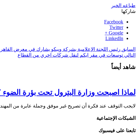
طباعه الخبر
شاركها
Facebook
Twitter
Google +
LinkedIn
السابق
رئيس اللجنة الإعلامية بشركة ويبكو يشارك في معرض القاهرة ال
التالي
توسعات في مقر ايكم لنقل شركات اخري من القطاع
شاهد أيضاً
لماذا اصبحت وزارة البترول تحت بؤرة الضوء ؟
لايجب التوقف عند فكرة أن تصريح غير موفق وجملة عابرة من المه
الشبكات الإجتماعية
تابعنا على فيسبوك