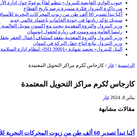
جنوب الوادي القابضة للبترول» تنظم لقاءً توعويًا حول إدارة ال
من ذاكرة البترول فكرة متميزة ترصد تاريخ القطاع
أكبا تبدأ تصدير 60 ألف طن من زيوت المحركات البحرية للأسواق الخارجية
سيدبك تؤكد ريادتها في جودة الخامات باعتماد عالمي جديد
وزير البترول والثروة المعدنية يبحث مع إكسون موبيل العالمية 
رئيسا العامة وبترومنت في زيارة لحقول ابوسنان
وزير البترول والثروة المعدنية يتفقد استئناف أعمال الحفر بحقل البركة في أسوان بعد توقف منذ عام 2022.. وي
وزير البترول يتابع انتاج حقل البركة في اسوان
النيل للبترول» تحصد شهادة «ISO 39001» لنظام إدارة السلامة المرورية بجهود ذاتية
الرئيسية
/
غاز
/
كارجاس تُكرم مراكز التحويل المعتمدة
كارجاس تُكرم مراكز التحويل المعتمدة
يناير 8, 2024
غاز
مقالات مشابهة
أكبا تبدأ تصدير 60 ألف طن من زيوت المحركات البحرية للأسواق الخارجية